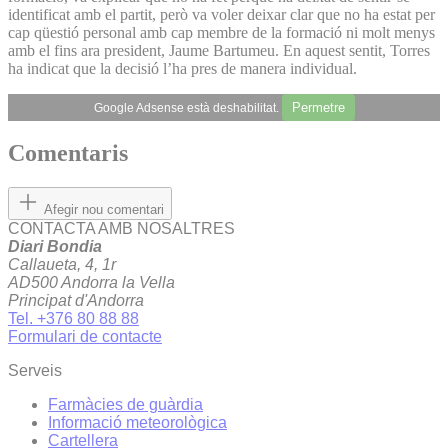
identificat amb el partit, però va voler deixar clar que no ha estat per
cap qüestió personal amb cap membre de la formació ni molt menys
amb el fins ara president, Jaume Bartumeu. En aquest sentit, Torres
ha indicat que la decisió l’ha pres de manera individual.
Permetre
Google Adsense està deshabilitat.
Comentaris
Afegir nou comentari
CONTACTA AMB NOSALTRES
Diari Bondia
Callaueta, 4, 1r
AD500 Andorra la Vella
Principat d'Andorra
Tel. +376 80 88 88
Formulari de contacte
Serveis
Farmàcies de guàrdia
Informació meteorològica
Cartellera