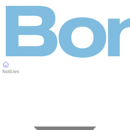
Panell de gestió de galetes
Notícies