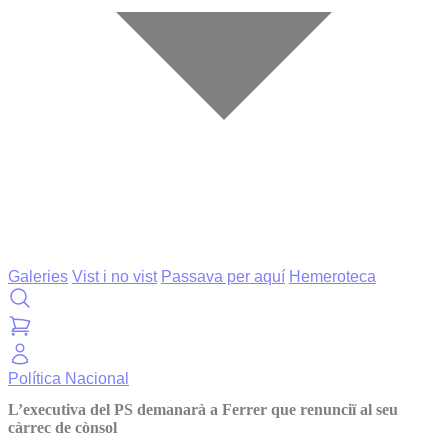
Galeries
Vist i no vist
Passava per aquí
Hemeroteca
Política
Nacional
L’executiva del PS demanarà a Ferrer que renunciï al seu
càrrec de cònsol