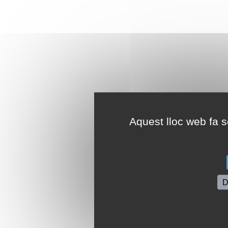
Aquest lloc web fa se
D