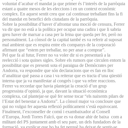
voluntat d’acabar el mandat ja que primer és l’interès de la parròquia
estant a quatre mesos de les eleccions i en un context econòmic
complex. En aquest sentit creu que cal continuar treballant fins la fi
del mandat en benefici dels ciutadans de la parròquia.
Sobre la possibilitat d’haver d’afrontar una moció de censura, Ferrer
va dir que no està a la política per ocupar una cadira i que li sabria
greu haver de marxar a casa per la feina que queda per fer, però no
personalment. La cònsol de la capital també es va referir al suposat
mal ambient que es respira entre els companys de la corporació
afirmant que “estem per treballar, no per anar a comprar”.
Pel que fa al futur, Ferrer no va voler dir si es presentarà a la
reelecció i sota quines sigles. Sobre els rumors que circulen entorn la
possibilitat que es presenti sota el paraigua de Demòcrates per
Andorra, va respondre que són declaracions que es fan en lloc
d’analitzar què passa a casa i va reiterar que es tracta d’una qüestió
interna que ja va manifestar al congrés i que va rebre reaccions.
Ferrer va recordar que havia plantejat la creació d’un grup
progressista d’opinió, ja que, davant la situació econòmica
complexa, cal plantejar-se què fer sense tocar “els naixents pilars de
l’Estat del benestar a Andorra”. La cònsol major va concloure que
qui no vulgui fer aquesta reflexió políticament s’està equivocant.
Finalment, l’exconseller de comú i exambaixador al Consell
d’Europa, Jordi Torres Falcó, que es va donar ahir de baixa com a
militant del PS juntament amb el seu pare, un dels fundadors de la
formació, va explicar que ho ha fet perquè ha deixat de sentir-se