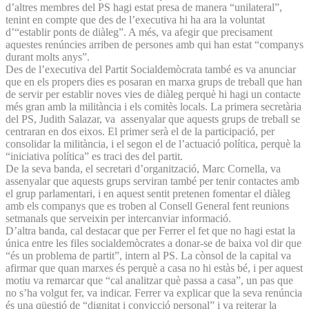
d’altres membres del PS hagi estat presa de manera “unilateral”,
tenint en compte que des de l’executiva hi ha ara la voluntat
d’“establir ponts de diàleg”. A més, va afegir que precisament
aquestes renúncies arriben de persones amb qui han estat “companys
durant molts anys”.
Des de l’executiva del Partit Socialdemòcrata també es va anunciar
que en els propers dies es posaran en marxa grups de treball que han
de servir per establir noves vies de diàleg perquè hi hagi un contacte
més gran amb la militància i els comitès locals. La primera secretària
del PS, Judith Salazar, va assenyalar que aquests grups de treball se
centraran en dos eixos. El primer serà el de la participació, per
consolidar la militància, i el segon el de l’actuació política, perquè la
“iniciativa política” es traci des del partit.
De la seva banda, el secretari d’organització, Marc Cornella, va
assenyalar que aquests grups serviran també per tenir contactes amb
el grup parlamentari, i en aquest sentit pretenen fomentar el diàleg
amb els companys que es troben al Consell General fent reunions
setmanals que serveixin per intercanviar informació.
D’altra banda, cal destacar que per Ferrer el fet que no hagi estat la
única entre les files socialdemòcrates a donar-se de baixa vol dir que
“és un problema de partit”, intern al PS. La cònsol de la capital va
afirmar que quan marxes és perquè a casa no hi estàs bé, i per aquest
motiu va remarcar que “cal analitzar què passa a casa”, un pas que
no s’ha volgut fer, va indicar. Ferrer va explicar que la seva renúncia
és una qüestió de “dignitat i convicció personal” i va reiterar la