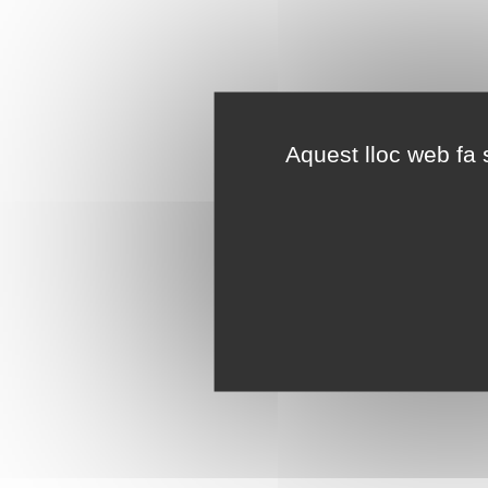
Aquest lloc web fa s