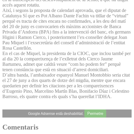
accés aquest rotatiu.
Així, i segons la proposta de calendari aprovada, que el diputat de
Catalunya Sí que es Pot Albano Dante Fachin va titllar de “virtual”
perquè es tracta de cites encara no confirmades, a les deu del matí
del 20 de juny es convocarien els màxims accionistes de Banca
Privada d’Andorra (BPA) fins a la intervenció del banc, els germans
Higini i Ramon Cierco, i posteriorment l’ex-conseller delegat Joan
Pau Miquel i l’exsecretària del consell d’administració de l’entitat
Rosa Castellón.
En el cas de Miquel, la presidenta de la CIOC, que inclou també per
al dia 20 la compareixença de l’exlletrat dels Cierco Jaume
Bartumeu, admet que caldrà veure “com ho podem fer” perquè
tenen constància que està en situació d’arrest domiciliari.
D’altra banda, l’ambaixador espanyol Manuel Montobbio seria citat
el 27 de juny a dos quarts de dotze del migdia, mentre que encara
quedarien per definir les citacions per a les compareixences
d’Eugenio Pino, Marcelino Martín Blas, Bonifacio Díaz i Celestino
Barroso, els quatre contra els quals s’ha querellat l’IDHA.
Permetre
Google Adsense està deshabilitat.
Comentaris