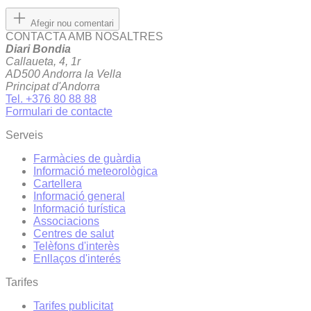
Afegir nou comentari
CONTACTA AMB NOSALTRES
Diari Bondia
Callaueta, 4, 1r
AD500 Andorra la Vella
Principat d'Andorra
Tel. +376 80 88 88
Formulari de contacte
Serveis
Farmàcies de guàrdia
Informació meteorològica
Cartellera
Informació general
Informació turística
Associacions
Centres de salut
Telèfons d'interès
Enllaços d'interés
Tarifes
Tarifes publicitat