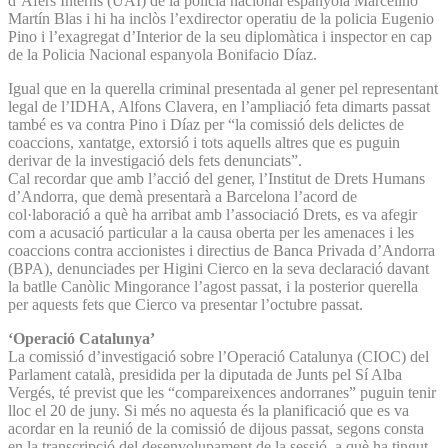
d’Afers Interns (UAI) de la policia nacional espanyola Marcelino
Martín Blas i hi ha inclòs l’exdirector operatiu de la policia Eugenio
Pino i l’exagregat d’Interior de la seu diplomàtica i inspector en cap
de la Policia Nacional espanyola Bonifacio Díaz.
Igual que en la querella criminal presentada al gener pel representant
legal de l’IDHA, Alfons Clavera, en l’ampliació feta dimarts passat
també es va contra Pino i Díaz per “la comissió dels delictes de
coaccions, xantatge, extorsió i tots aquells altres que es puguin
derivar de la investigació dels fets denunciats”.
Cal recordar que amb l’acció del gener, l’Institut de Drets Humans
d’Andorra, que demà presentarà a Barcelona l’acord de
col·laboració a què ha arribat amb l’associació Drets, es va afegir
com a acusació particular a la causa oberta per les amenaces i les
coaccions contra accionistes i directius de Banca Privada d’Andorra
(BPA), denunciades per Higini Cierco en la seva declaració davant
la batlle Canòlic Mingorance l’agost passat, i la posterior querella
per aquests fets que Cierco va presentar l’octubre passat.
‘Operació Catalunya’
La comissió d’investigació sobre l’Operació Catalunya (CIOC) del
Parlament català, presidida per la diputada de Junts pel Sí Alba
Vergés, té previst que les “compareixences andorranes” puguin tenir
lloc el 20 de juny. Si més no aquesta és la planificació que es va
acordar en la reunió de la comissió de dijous passat, segons consta
en la transcripció del desenvolupament de la sessió, a què ha tingut