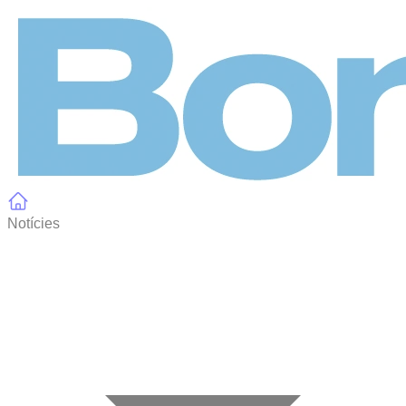
Panell de gestió de galetes
Notícies