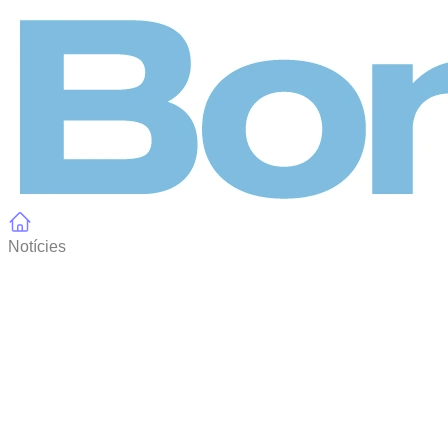
Panell de gestió de galetes
Notícies