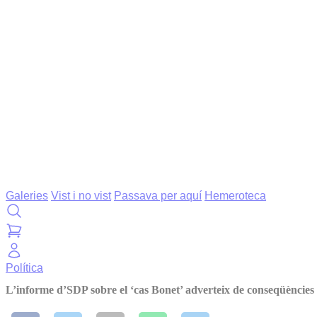
Galeries
Vist i no vist
Passava per aquí
Hemeroteca
Política
L’informe d’SDP sobre el ‘cas Bonet’ adverteix de conseqüències