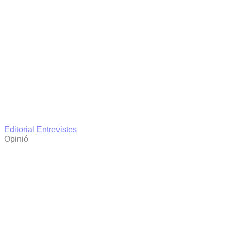
Editorial
Entrevistes
Opinió