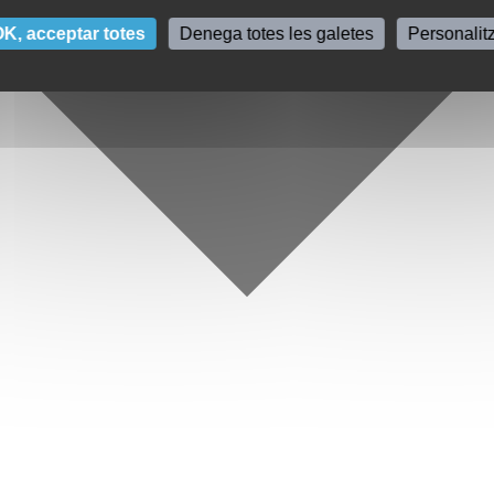
K, acceptar totes
Denega totes les galetes
Personalit