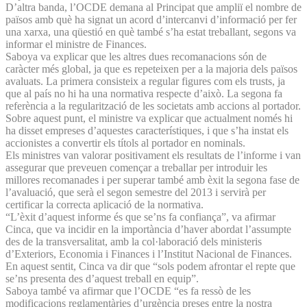
D’altra banda, l’OCDE demana al Principat que ampliï el nombre de
països amb què ha signat un acord d’intercanvi d’informació per fer
una xarxa, una qüestió en què també s’ha estat treballant, segons va
informar el ministre de Finances.
Saboya va explicar que les altres dues recomanacions són de
caràcter més global, ja que es repeteixen per a la majoria dels països
avaluats. La primera consisteix a regular figures com els trusts, ja
que al país no hi ha una normativa respecte d’això. La segona fa
referència a la regularització de les societats amb accions al portador.
Sobre aquest punt, el ministre va explicar que actualment només hi
ha disset empreses d’aquestes característiques, i que s’ha instat els
accionistes a convertir els títols al portador en nominals.
Els ministres van valorar positivament els resultats de l’informe i van
assegurar que preveuen començar a treballar per introduir les
millores recomanades i per superar també amb èxit la segona fase de
l’avaluació, que serà el segon semestre del 2013 i servirà per
certificar la correcta aplicació de la normativa.
“L’èxit d’aquest informe és que se’ns fa confiança”, va afirmar
Cinca, que va incidir en la importància d’haver abordat l’assumpte
des de la transversalitat, amb la col·laboració dels ministeris
d’Exteriors, Economia i Finances i l’Institut Nacional de Finances.
En aquest sentit, Cinca va dir que “sols podem afrontar el repte que
se’ns presenta des d’aquest treball en equip”.
Saboya també va afirmar que l’OCDE “es fa ressò de les
modificacions reglamentàries d’urgència preses entre la nostra