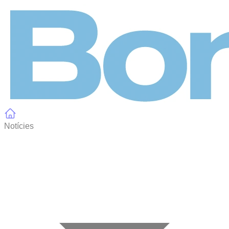
Panell de gestió de galetes
Notícies