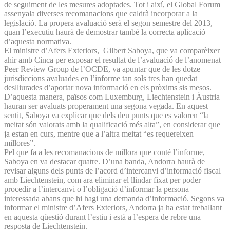
de seguiment de les mesures adoptades. Tot i així, el Global Forum
assenyala diverses recomanacions que caldrà incorporar a la
legislació. La propera avaluació serà el segon semestre del 2013,
quan l’executiu haurà de demostrar també la correcta aplicació
d’aquesta normativa.
El ministre d’Afers Exteriors, Gilbert Saboya, que va comparèixer
ahir amb Cinca per exposar el resultat de l’avaluació de l’anomenat
Peer Review Group de l’OCDE, va apuntar que de les dotze
jurisdiccions avaluades en l’informe tan sols tres han quedat
deslliurades d’aportar nova informació en els pròxims sis mesos.
D’aquesta manera, països com Luxemburg, Liechtenstein i Àustria
hauran ser avaluats properament una segona vegada. En aquest
sentit, Saboya va explicar que dels deu punts que es valoren “la
meitat són valorats amb la qualificació més alta”, en considerar que
ja estan en curs, mentre que a l’altra meitat “es requereixen
millores”.
Pel que fa a les recomanacions de millora que conté l’informe,
Saboya en va destacar quatre. D’una banda, Andorra haurà de
revisar alguns dels punts de l’acord d’intercanvi d’informació fiscal
amb Liechtenstein, com ara eliminar el llindar fixat per poder
procedir a l’intercanvi o l’obligació d’informar la persona
interessada abans que hi hagi una demanda d’informació. Segons va
informar el ministre d’Afers Exteriors, Andorra ja ha estat treballant
en aquesta qüestió durant l’estiu i està a l’espera de rebre una
resposta de Liechtenstein.