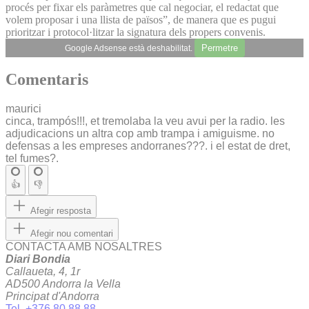
procés per fixar els paràmetres que cal negociar, el redactat que
volem proposar i una llista de països”, de manera que es pugui
prioritzar i protocol·litzar la signatura dels propers convenis.
Permetre
Google Adsense està deshabilitat.
Comentaris
maurici
cinca, trampós!!!, et tremolaba la veu avui per la radio. les
adjudicacions un altra cop amb trampa i amiguisme. no
defensas a les empreses andorranes???. i el estat de dret,
tel fumes?.
👍
👎
Afegir resposta
Afegir nou comentari
CONTACTA AMB NOSALTRES
Diari Bondia
Callaueta, 4, 1r
AD500 Andorra la Vella
Principat d'Andorra
Tel. +376 80 88 88