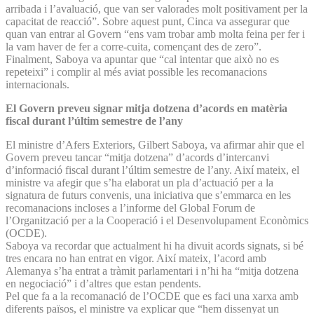
arribada i l’avaluació, que van ser valorades molt positivament per la
capacitat de reacció”. Sobre aquest punt, Cinca va assegurar que
quan van entrar al Govern “ens vam trobar amb molta feina per fer i
la vam haver de fer a corre-cuita, començant des de zero”.
Finalment, Saboya va apuntar que “cal intentar que això no es
repeteixi” i complir al més aviat possible les recomanacions
internacionals.
El Govern preveu signar mitja dotzena d’acords en matèria
fiscal durant l’últim semestre de l’any
El ministre d’Afers Exteriors, Gilbert Saboya, va afirmar ahir que el
Govern preveu tancar “mitja dotzena” d’acords d’intercanvi
d’informació fiscal durant l’últim semestre de l’any. Així mateix, el
ministre va afegir que s’ha elaborat un pla d’actuació per a la
signatura de futurs convenis, una iniciativa que s’emmarca en les
recomanacions incloses a l’informe del Global Forum de
l’Organització per a la Cooperació i el Desenvolupament Econòmics
(OCDE).
Saboya va recordar que actualment hi ha divuit acords signats, si bé
tres encara no han entrat en vigor. Així mateix, l’acord amb
Alemanya s’ha entrat a tràmit parlamentari i n’hi ha “mitja dotzena
en negociació” i d’altres que estan pendents.
Pel que fa a la recomanació de l’OCDE que es faci una xarxa amb
diferents països, el ministre va explicar que “hem dissenyat un