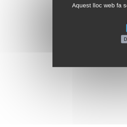
Aquest lloc web fa se
D