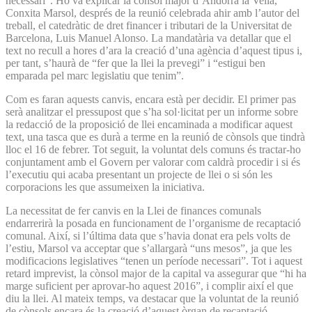
necessari”. Ho va explicar la cònsol major d’Andorra la Vella,
Conxita Marsol, després de la reunió celebrada ahir amb l’autor del
treball, el catedràtic de dret financer i tributari de la Universitat de
Barcelona, Luis Manuel Alonso. La mandatària va detallar que el
text no recull a hores d’ara la creació d’una agència d’aquest tipus i,
per tant, s’haurà de “fer que la llei la prevegi” i “estigui ben
emparada pel marc legislatiu que tenim”.
Com es faran aquests canvis, encara està per decidir. El primer pas
serà analitzar el pressupost que s’ha sol·licitat per un informe sobre
la redacció de la proposició de llei encaminada a modificar aquest
text, una tasca que es durà a terme en la reunió de cònsols que tindrà
lloc el 16 de febrer. Tot seguit, la voluntat dels comuns és tractar-ho
conjuntament amb el Govern per valorar com caldrà procedir i si és
l’executiu qui acaba presentant un projecte de llei o si són les
corporacions les que assumeixen la iniciativa.
La necessitat de fer canvis en la Llei de finances comunals
endarrerirà la posada en funcionament de l’organisme de recaptació
comunal. Així, si l’última data que s’havia donat era pels volts de
l’estiu, Marsol va acceptar que s’allargarà “uns mesos”, ja que les
modificacions legislatives “tenen un període necessari”. Tot i aquest
retard imprevist, la cònsol major de la capital va assegurar que “hi ha
marge suficient per aprovar-ho aquest 2016”, i complir així el que
diu la llei. Al mateix temps, va destacar que la voluntat de la reunió
de cònsols encara és la creació d’aquest òrgan de recaptació