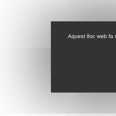
Aquest lloc web fa s