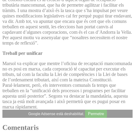
tributària mancomunat, que ha de permetre agilitzar i facilitar els
tràmits. I una mostra d’això és la tasca que s’ha impulsat per veure
quines modificacions legislatives cal fer perquè pugui tirar endavant,
va dir. Amb tot, va apuntar que encara que és cert que els comuns
treballen en aquest sentit, les eleccions han portat canvis al
capdavant d’algunes corporacions, com és el cas d’Andorra la Vella.
Per aquest motiu va assenyalar que “nosaltres necessitem el nostre
temps de reflexió”.
Treball per unificar
Marsol va explicar que mentre l’oficina de recaptació mancomunada
no es posi en marxa, cada corporació té capacitat per executar els
tributs, tal com la faculta la Llei de competències i la Llei de bases
de l’ordenament tributari, així com la mateixa Constitució.
Paral·lelament, però, els interventors comunals fa temps que
treballen en la “unificació dels processos i programes per facilitar
aquesta unió posterior”. Segons va destacar la mandatària, aquesta
tasca ja està molt avançada i això permetrà que es pugui posar en
marxa ràpidament.
Permetre
Google Adsense està deshabilitat.
Comentaris