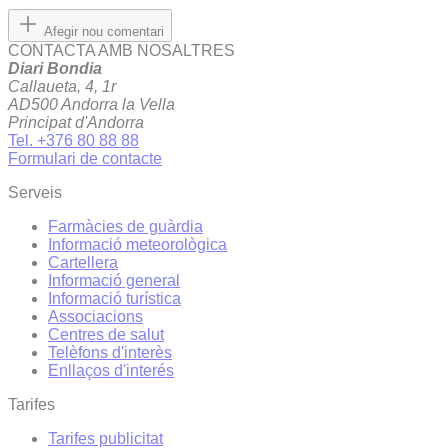
Afegir nou comentari
CONTACTA AMB NOSALTRES
Diari Bondia
Callaueta, 4, 1r
AD500 Andorra la Vella
Principat d'Andorra
Tel. +376 80 88 88
Formulari de contacte
Serveis
Farmàcies de guàrdia
Informació meteorològica
Cartellera
Informació general
Informació turística
Associacions
Centres de salut
Telèfons d'interès
Enllaços d'interés
Tarifes
Tarifes publicitat