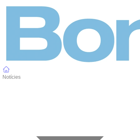
Panell de gestió de galetes
Notícies