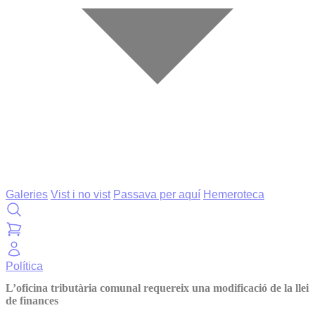
Galeries
Vist i no vist
Passava per aquí
Hemeroteca
Política
L’oficina tributària comunal requereix una modificació de la llei
de finances