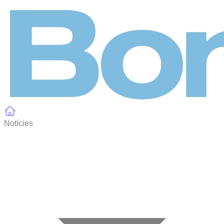
Panell de gestió de galetes
Notícies