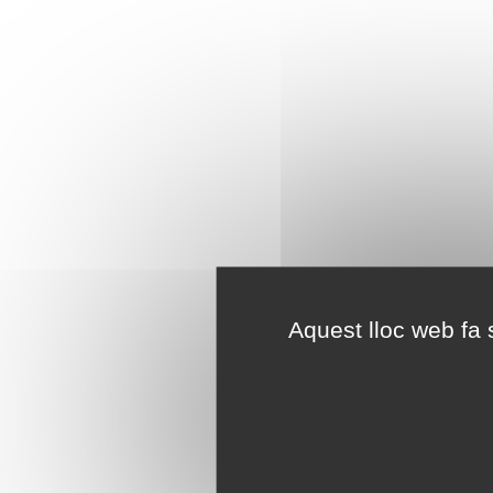
Aquest lloc web fa s