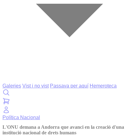
Galeries
Vist i no vist
Passava per aquí
Hemeroteca
Política
Nacional
L'ONU demana a Andorra que avanci en la creació d'una
institució nacional de drets humans