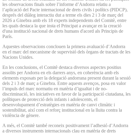
les observacions finals sobre l’informe d’Andorra relatiu a
l’aplicació del Pacte internacional de drets civils i polítics (PIDCP),
després del diàleg interactiu dut a terme els dies 2 i 3 de març del
2026 a Ginebra amb els 18 experts independents del Comitè, entre
les quals destaca la que insta el Principat a avançar en la creació
d'una institució nacional de drets humans d'acord als Principis de
París.
Aquestes observacions conclouen la primera avaluació d’Andorra
en el marc del mecanisme de supervisió dels òrgans de tractats de les
Nacions Unides.
En les conclusions, el Comitè destaca diversos aspectes positius
assolits per Andorra en els darrers anys, en coherència amb els
elements exposats per la delegació andorrana present durant la sessió
dels 2 i 3 de març a Ginebra. Entre aquests avenços, posa en valor
l’impuls del marc normatiu en matèria d’igualtat i de no-
discriminació, les iniciatives en favor de la participació ciutadana, les
polítiques de protecció dels infants i adolescents, el
desenvolupament d’estratègies en matèria de canvi climàtic i
sostenibilitat, així com el reforç institucional en la lluita contra la
violència de gènere.
A més, el Comitè també reconeix positivament l’adhesió d’Andorra
a diversos instruments internacionals clau en matèria de drets