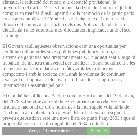
climàtic, la reducció del recurs a la detenció provisional, la
prevenció del tràfic d’éssers humans, la definició d’un marc jurídic
complet en matèria d’asil i apatrídia o la promoció de la participació
en els afers públics. El Comitè ha sol·licitat que el Govern faci
difusió del contingut del Pacte i dels dos Protocols facultatius a la
ciutadania i a les autoritats més directament implicades amb el seu
contingut.
El Govern acull aquestes observacions com una oportunitat per
continuar millorant les seves polítiques públiques i reforçar el
sistema de garanties dels drets fonamentals. En aquest sentit, seguirà
treballant de manera transversal per analitzar i donar seguiment a les
recomanacions formulades, en diàleg amb les institucions
competents i amb la societat civil, amb la voluntat de continuar
avançant en l’aplicació efectiva i la difusió dels compromisos
internacionals assumits pel país.
El Comitè ha sol·licitat a Andorra que informi abans del 19 de març
del 2029 sobre el seguiment de les recomanacions relatives a la
institució nacional de drets humans, a la interrupció voluntària de
l’embaràs i a la llibertat d’expressió. El cicle d’examen següent
preveu que Andorra rebi una nova llista de punts l’any 2032 i que el
proper diàleg constructiu tingui lloc el 2034 a Ginebra.
Permetre
Google Adsense està deshabilitat.