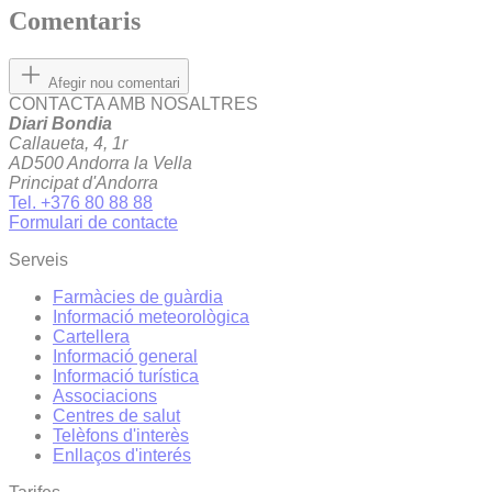
Comentaris
Afegir nou comentari
CONTACTA AMB NOSALTRES
Diari Bondia
Callaueta, 4, 1r
AD500 Andorra la Vella
Principat d'Andorra
Tel. +376 80 88 88
Formulari de contacte
Serveis
Farmàcies de guàrdia
Informació meteorològica
Cartellera
Informació general
Informació turística
Associacions
Centres de salut
Telèfons d'interès
Enllaços d'interés