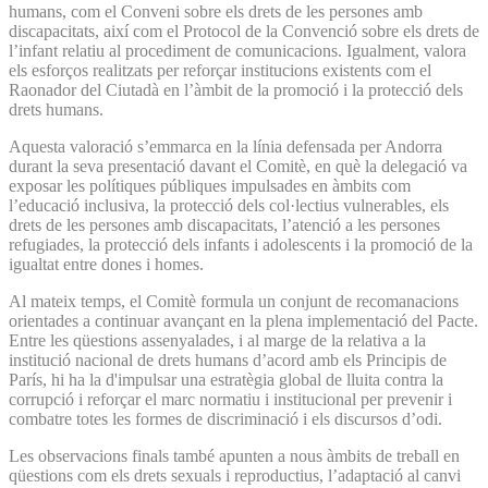
humans, com el Conveni sobre els drets de les persones amb
discapacitats, així com el Protocol de la Convenció sobre els drets de
l’infant relatiu al procediment de comunicacions. Igualment, valora
els esforços realitzats per reforçar institucions existents com el
Raonador del Ciutadà en l’àmbit de la promoció i la protecció dels
drets humans.
Aquesta valoració s’emmarca en la línia defensada per Andorra
durant la seva presentació davant el Comitè, en què la delegació va
exposar les polítiques públiques impulsades en àmbits com
l’educació inclusiva, la protecció dels col·lectius vulnerables, els
drets de les persones amb discapacitats, l’atenció a les persones
refugiades, la protecció dels infants i adolescents i la promoció de la
igualtat entre dones i homes.
Al mateix temps, el Comitè formula un conjunt de recomanacions
orientades a continuar avançant en la plena implementació del Pacte.
Entre les qüestions assenyalades, i al marge de la relativa a la
institució nacional de drets humans d’acord amb els Principis de
París, hi ha la d'impulsar una estratègia global de lluita contra la
corrupció i reforçar el marc normatiu i institucional per prevenir i
combatre totes les formes de discriminació i els discursos d’odi.
Les observacions finals també apunten a nous àmbits de treball en
qüestions com els drets sexuals i reproductius, l’adaptació al canvi