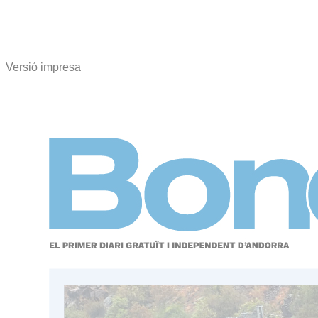
Versió impresa