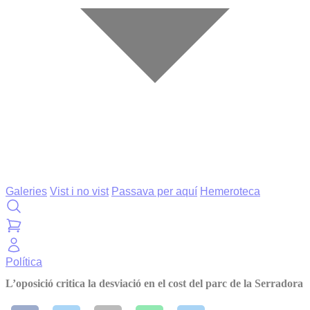
Galeries
Vist i no vist
Passava per aquí
Hemeroteca
Política
L’oposició critica la desviació en el cost del parc de la Serradora