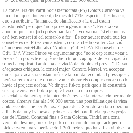
404.261 euros quan la previsió eren 225.000 euros.
La consellera del Partit Socialdemòcrata (PS) Dolors Carmona va
lamentar aquest increment, de més del 75% respecte a l’estimació,
que va atribuir a “la manca de planificació a la qual estem
acostumats” però que “no aprovem gens ni mica”. Per això va
apuntar que la majoria potser hauria d’haver valorat “si el concurs
està ben pensat i si cal tornar-lo a fer”. És per aquest motiu que les
conselleres del PS es van abstenir, com també ho va fer Coalició
d’Independents+Liberals d’Andorra (Cd’i+L’A). El conseller de
Cd’i+L’A Víctor Pintos va argumentar que “no té cap sentit votar a
favor d’un projecte en què no hem tingut cap tipus de participació ni
se’ns ha explicat, i amb una desviació del doble del previst”. Davant
d’aquestes crítiques, la cònsol major, Conxita Marsol, va acceptar
que el parc acabarà costant més de la partida recollida al pressupost,
però va remarcar que quan es van elaborar els comptes encara no hi
havia el projecte acabat. Va dir que l’skate park que s’hi construirà
és el que encareix l’obra perquè l’executa una empresa
especialitzada però que la intenció és revisar la intervenció per reduir
costos, almenys fins als 340.000 euros, una possibilitat que és vista
amb escepticisme per Pintos. El parc de la Serradora estarà operatiu
a finals de juny i suposa el primer pas del parc fluvial que es projecta
des de l’Estadi Comunal fins a Santa Coloma. Tindrà una zona
verda de descans, un skate park i un circuit de pump track per a
bicicletes en una superfície de 1.200 metres quadrats. Estarà ubicat a