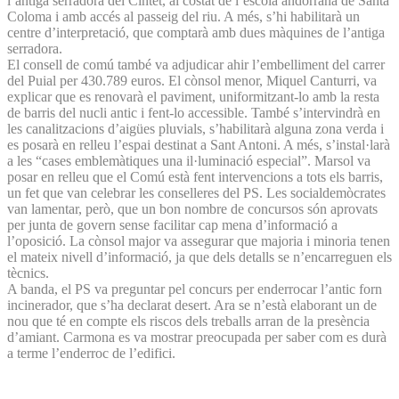
l’antiga serradora del Cintet, al costat de l’escola andorrana de Santa
Coloma i amb accés al passeig del riu. A més, s’hi habilitarà un
centre d’interpretació, que comptarà amb dues màquines de l’antiga
serradora.
El consell de comú també va adjudicar ahir l’embelliment del carrer
del Puial per 430.789 euros. El cònsol menor, Miquel Canturri, va
explicar que es renovarà el paviment, uniformitzant-lo amb la resta
de barris del nucli antic i fent-lo accessible. També s’intervindrà en
les canalitzacions d’aigües pluvials, s’habilitarà alguna zona verda i
es posarà en relleu l’espai destinat a Sant Antoni. A més, s’instal·larà
a les “cases emblemàtiques una il·luminació especial”. Marsol va
posar en relleu que el Comú està fent intervencions a tots els barris,
un fet que van celebrar les conselleres del PS. Les socialdemòcrates
van lamentar, però, que un bon nombre de concursos són aprovats
per junta de govern sense facilitar cap mena d’informació a
l’oposició. La cònsol major va assegurar que majoria i minoria tenen
el mateix nivell d’informació, ja que dels detalls se n’encarreguen els
tècnics.
A banda, el PS va preguntar pel concurs per enderrocar l’antic forn
incinerador, que s’ha declarat desert. Ara se n’està elaborant un de
nou que té en compte els riscos dels treballs arran de la presència
d’amiant. Carmona es va mostrar preocupada per saber com es durà
a terme l’enderroc de l’edifici.