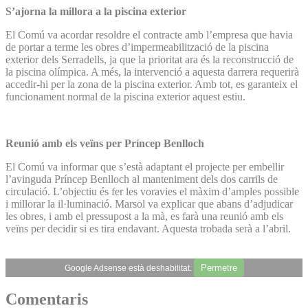
S’ajorna la millora a la piscina exterior
El Comú va acordar resoldre el contracte amb l’empresa que havia
de portar a terme les obres d’impermeabilització de la piscina
exterior dels Serradells, ja que la prioritat ara és la reconstrucció de
la piscina olímpica. A més, la intervenció a aquesta darrera requerirà
accedir-hi per la zona de la piscina exterior. Amb tot, es garanteix el
funcionament normal de la piscina exterior aquest estiu.
Reunió amb els veïns per Príncep Benlloch
El Comú va informar que s’està adaptant el projecte per embellir
l’avinguda Príncep Benlloch al manteniment dels dos carrils de
circulació. L’objectiu és fer les voravies el màxim d’amples possible
i millorar la il·luminació. Marsol va explicar que abans d’adjudicar
les obres, i amb el pressupost a la mà, es farà una reunió amb els
veïns per decidir si es tira endavant. Aquesta trobada serà a l’abril.
Permetre
Google Adsense està deshabilitat.
Comentaris