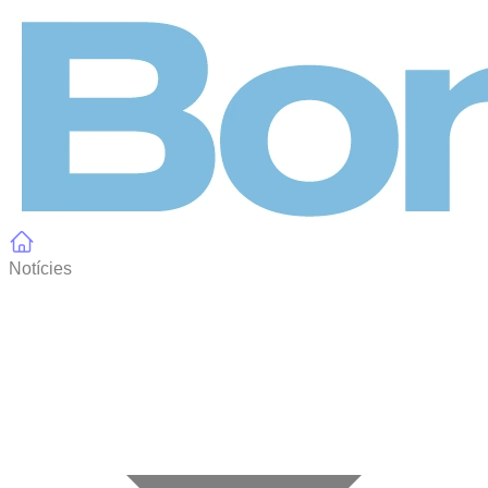
Panell de gestió de galetes
Notícies