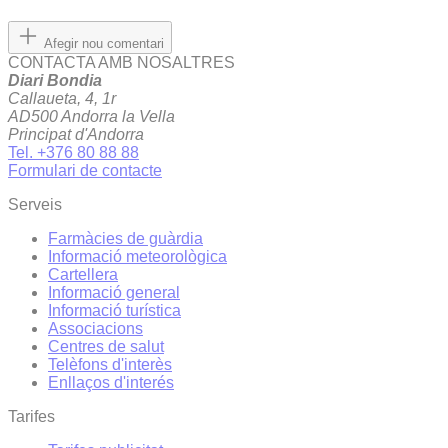
Afegir nou comentari
CONTACTA AMB NOSALTRES
Diari Bondia
Callaueta, 4, 1r
AD500 Andorra la Vella
Principat d'Andorra
Tel. +376 80 88 88
Formulari de contacte
Serveis
Farmàcies de guàrdia
Informació meteorològica
Cartellera
Informació general
Informació turística
Associacions
Centres de salut
Telèfons d'interès
Enllaços d'interés
Tarifes