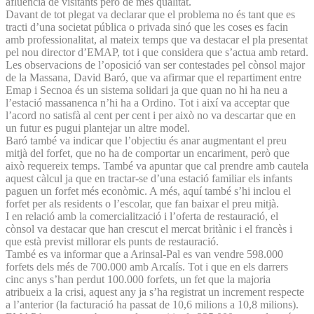
afluència de visitants però de més qualitat.
Davant de tot plegat va declarar que el problema no és tant que es
tracti d’una societat pública o privada sinó que les coses es facin
amb professionalitat, al mateix temps que va destacar el pla presentat
pel nou director d’EMAP, tot i que considera que s’actua amb retard.
Les observacions de l’oposició van ser contestades pel cònsol major
de la Massana, David Baró, que va afirmar que el repartiment entre
Emap i Secnoa és un sistema solidari ja que quan no hi ha neu a
l’estació massanenca n’hi ha a Ordino. Tot i així va acceptar que
l’acord no satisfà al cent per cent i per això no va descartar que en
un futur es pugui plantejar un altre model.
Baró també va indicar que l’objectiu és anar augmentant el preu
mitjà del forfet, que no ha de comportar un encariment, però que
això requereix temps. També va apuntar que cal prendre amb cautela
aquest càlcul ja que en tractar-se d’una estació familiar els infants
paguen un forfet més econòmic. A més, aquí també s’hi inclou el
forfet per als residents o l’escolar, que fan baixar el preu mitjà.
I en relació amb la comercialització i l’oferta de restauració, el
cònsol va destacar que han crescut el mercat britànic i el francès i
que està previst millorar els punts de restauració.
També es va informar que a Arinsal-Pal es van vendre 598.000
forfets dels més de 700.000 amb Arcalís. Tot i que en els darrers
cinc anys s’han perdut 100.000 forfets, un fet que la majoria
atribueix a la crisi, aquest any ja s’ha registrat un increment respecte
a l’anterior (la facturació ha passat de 10,6 milions a 10,8 milions).