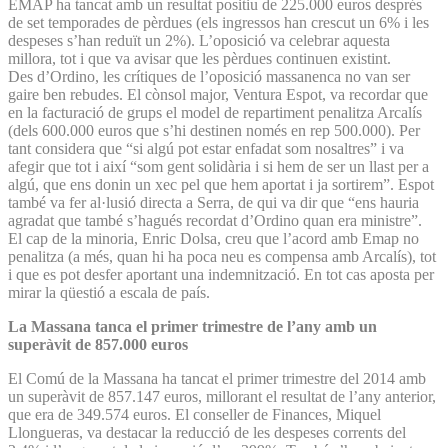
EMAP ha tancat amb un resultat positiu de 225.000 euros després
de set temporades de pèrdues (els ingressos han crescut un 6% i les
despeses s’han reduït un 2%). L’oposició va celebrar aquesta
millora, tot i que va avisar que les pèrdues continuen existint.
Des d’Ordino, les crítiques de l’oposició massanenca no van ser
gaire ben rebudes. El cònsol major, Ventura Espot, va recordar que
en la facturació de grups el model de repartiment penalitza Arcalís
(dels 600.000 euros que s’hi destinen només en rep 500.000). Per
tant considera que “si algú pot estar enfadat som nosaltres” i va
afegir que tot i així “som gent solidària i si hem de ser un llast per a
algú, que ens donin un xec pel que hem aportat i ja sortirem”. Espot
també va fer al·lusió directa a Serra, de qui va dir que “ens hauria
agradat que també s’hagués recordat d’Ordino quan era ministre”.
El cap de la minoria, Enric Dolsa, creu que l’acord amb Emap no
penalitza (a més, quan hi ha poca neu es compensa amb Arcalís), tot
i que es pot desfer aportant una indemnització. En tot cas aposta per
mirar la qüestió a escala de país.
La Massana tanca el primer trimestre de l’any amb un
superàvit de 857.000 euros
El Comú de la Massana ha tancat el primer trimestre del 2014 amb
un superàvit de 857.147 euros, millorant el resultat de l’any anterior,
que era de 349.574 euros. El conseller de Finances, Miquel
Llongueras, va destacar la reducció de les despeses corrents del