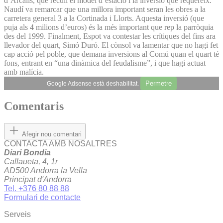
d’Arcalís, que recull el model d’estació i la inversió que requereix.
Naudí va remarcar que una millora important seran les obres a la
carretera general 3 a la Cortinada i Llorts. Aquesta inversió (que
puja als 4 milions d’euros) és la més important que rep la parròquia
des del 1999. Finalment, Espot va contestar les crítiques del fins ara
llevador del quart, Simó Duró. El cònsol va lamentar que no hagi fet
cap acció pel poble, que demana inversions al Comú quan el quart té
fons, entrant en “una dinàmica del feudalisme”, i que hagi actuat
amb malícia.
Permetre
Google Adsense està deshabilitat.
Comentaris
Afegir nou comentari
CONTACTA AMB NOSALTRES
Diari Bondia
Callaueta, 4, 1r
AD500 Andorra la Vella
Principat d'Andorra
Tel. +376 80 88 88
Formulari de contacte
Serveis