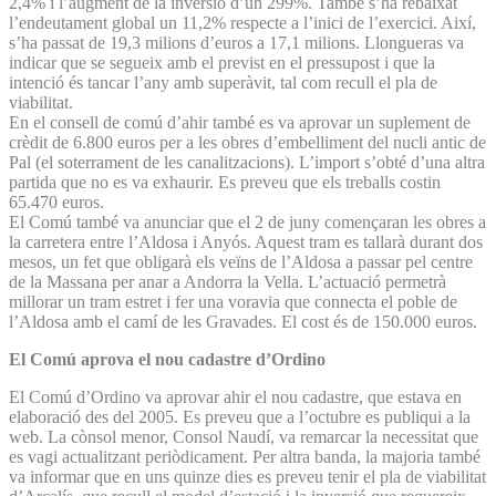
2,4% i l’augment de la inversió d’un 299%. També s’ha rebaixat
l’endeutament global un 11,2% respecte a l’inici de l’exercici. Així,
s’ha passat de 19,3 milions d’euros a 17,1 milions. Llongueras va
indicar que se segueix amb el previst en el pressupost i que la
intenció és tancar l’any amb superàvit, tal com recull el pla de
viabilitat.
En el consell de comú d’ahir també es va aprovar un suplement de
crèdit de 6.800 euros per a les obres d’embelliment del nucli antic de
Pal (el soterrament de les canalitzacions). L’import s’obté d’una altra
partida que no es va exhaurir. Es preveu que els treballs costin
65.470 euros.
El Comú també va anunciar que el 2 de juny començaran les obres a
la carretera entre l’Aldosa i Anyós. Aquest tram es tallarà durant dos
mesos, un fet que obligarà els veïns de l’Aldosa a passar pel centre
de la Massana per anar a Andorra la Vella. L’actuació permetrà
millorar un tram estret i fer una voravia que connecta el poble de
l’Aldosa amb el camí de les Gravades. El cost és de 150.000 euros.
El Comú aprova el nou cadastre d’Ordino
El Comú d’Ordino va aprovar ahir el nou cadastre, que estava en
elaboració des del 2005. Es preveu que a l’octubre es publiqui a la
web. La cònsol menor, Consol Naudí, va remarcar la necessitat que
es vagi actualitzant periòdicament. Per altra banda, la majoria també
va informar que en uns quinze dies es preveu tenir el pla de viabilitat