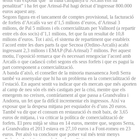
sentit van exposar que “la mala campanya d’Arcalís ens ha
penalitzat” i ha fet que Arinsal-Pal hagi deixat d’ingressar 800.000
euros aquest any.
Segons figura en el tancament de comptes provisional, la facturació
de forfets d’Arcalís va ser d’1,5 milions d’euros, d’Arinsal 3
milions, de Pal 5 milions i els comercialitzats per Vallnord (a repartir
entre els dos socis) d’1,1 milions, fet que fa un resultat de 10,8
milions d’euros. Tot i així, el sistema de repartiment que estableix
l’acord entre les dues parts fa que Secnoa (Ordino-Arcalís) acabi
ingressant 2,3 milions i EMAP (Pal-Arinsal) 7 milions. Per aquest
motiu, l’oposició remarca que és necessari renegociar l’acord amb
Arcalís o que cadascú cobri segons els seus forfets i que es pagui la
part corresponent a comercialització.
A banda d’això, el conseller de la minoria massanenca Jordi Serra
també va assenyalar que hi ha un problema en la comercialització de
l’estació. En aquest sentit va indicar que els mercats que més aporten
al camp de neu són els més castigats per la crisi, mentre que els
emergents no creixen, contràriament al que passa a Grandvalira i
Andorra, un fet que fa difícil incrementar els ingressos. Així va
exposar que la despesa mitjana per esquiador és d’uns 20 euros.
També va dir que el consum en restauració és molt baix, de 3,65
euros de mitjana, i va criticar la política de comercialització de
forfets. El preu mitjà se situa en 14 euros, mentre que, segons Serra,
a Grandvalira el 2013 estava en 27,10 euros i a Font-romeu en 23
euros. Per això va concloure que potser val més tenir menys