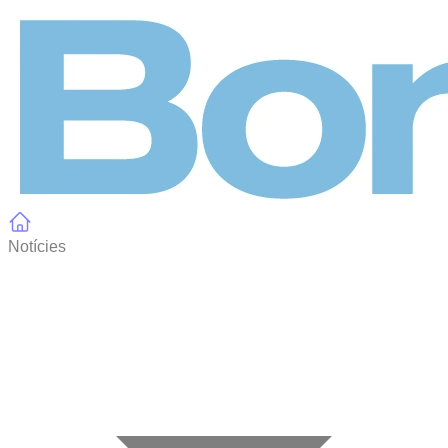
Panell de gestió de galetes
Notícies