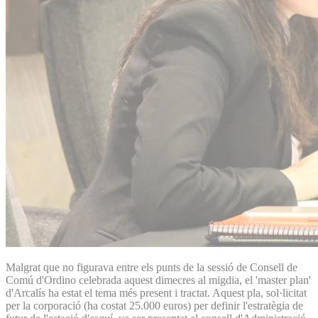
Malgrat que no figurava entre els punts de la sessió de Consell de
Comú d'Ordino celebrada aquest dimecres al migdia, el 'master plan'
d'Arcalís ha estat el tema més present i tractat. Aquest pla, sol·licitat
per la corporació (ha costat 25.000 euros) per definir l'estratègia de