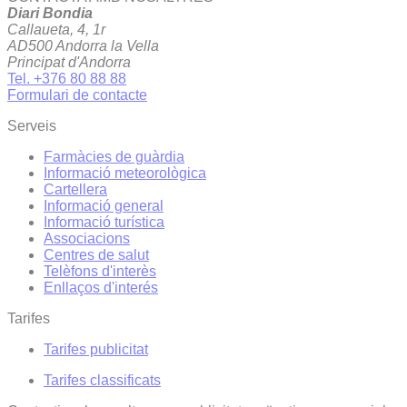
Diari Bondia
Callaueta, 4, 1r
AD500 Andorra la Vella
Principat d'Andorra
Tel. +376 80 88 88
Formulari de contacte
Serveis
Farmàcies de guàrdia
Informació meteorològica
Cartellera
Informació general
Informació turística
Associacions
Centres de salut
Telèfons d'interès
Enllaços d'interés
Tarifes
Tarifes publicitat
Tarifes classificats