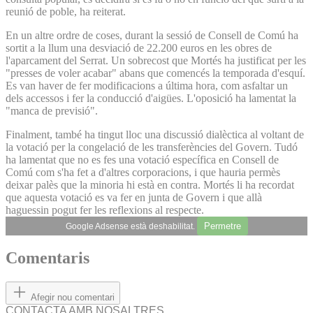
reunió de poble, ha reiterat.
En un altre ordre de coses, durant la sessió de Consell de Comú ha
sortit a la llum una desviació de 22.200 euros en les obres de
l'aparcament del Serrat. Un sobrecost que Mortés ha justificat per les
"presses de voler acabar" abans que comencés la temporada d'esquí.
Es van haver de fer modificacions a última hora, com asfaltar un
dels accessos i fer la conducció d'aigües. L'oposició ha lamentat la
"manca de previsió".
Finalment, també ha tingut lloc una discussió dialèctica al voltant de
la votació per la congelació de les transferències del Govern. Tudó
ha lamentat que no es fes una votació específica en Consell de
Comú com s'ha fet a d'altres corporacions, i que hauria permès
deixar palès que la minoria hi està en contra. Mortés li ha recordat
que aquesta votació es va fer en junta de Govern i que allà
haguessin pogut fer les reflexions al respecte.
Permetre
Google Adsense està deshabilitat.
Comentaris
Afegir nou comentari
CONTACTA AMB NOSALTRES