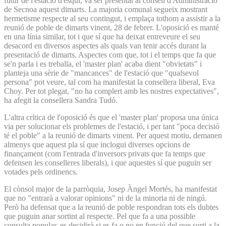
futur de l'estació d'esquí, va ser presentat al consell d'Administració
de Secnoa aquest dimarts. La majoria comunal segueix mostrant
hermetisme respecte al seu contingut, i emplaça tothom a assistir a la
reunió de poble de dimarts vinent, 28 de febrer. L'oposició es manté
en una línia similar, tot i que sí que ha deixat entreveure el seu
desacord en diversos aspectes als quals van tenir accés durant la
presentació de dimarts. Aspectes com que, tot i el temps que fa que
se'n parla i es treballa, el 'master plan' acaba dient "obvietats" i
planteja una sèrie de "mancances" de l'estació que "qualsevol
persona" pot veure, tal com ha manifestat la consellera liberal, Eva
Choy. Per tot plegat, "no ha complert amb les nostres expectatives",
ha afegit la consellera Sandra Tudó.
L'altra crítica de l'oposició és que el 'master plan' proposa una única
via per solucionar els problemes de l'estació, i per tant "poca decisió
té el poble" a la reunió de dimarts vinent. Per aquest motiu, demanen
almenys que aquest pla sí que inclogui diverses opcions de
finançament (com l'entrada d'inversors privats que fa temps que
defensen les conselleres liberals), i que aquestes sí que puguin ser
votades pels ordinencs.
El cònsol major de la parròquia, Josep Àngel Mortés, ha manifestat
que no "entrarà a valorar opinions" ni de la minoria ni de ningú.
Però ha defensat que a la reunió de poble respondran tots els dubtes
que puguin anar sortint al respecte. Pel que fa a una possible
consulta popular, es decidirà si es fa o no en funció del que surti a la