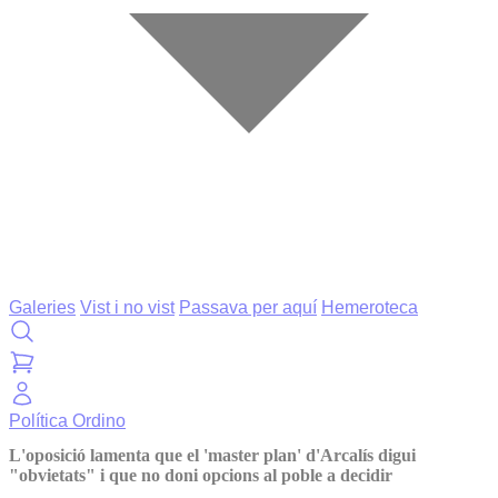
Galeries
Vist i no vist
Passava per aquí
Hemeroteca
Política
Ordino
L'oposició lamenta que el 'master plan' d'Arcalís digui
"obvietats" i que no doni opcions al poble a decidir