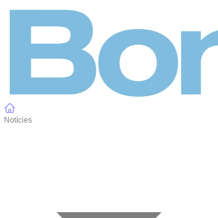
Panell de gestió de galetes
Notícies