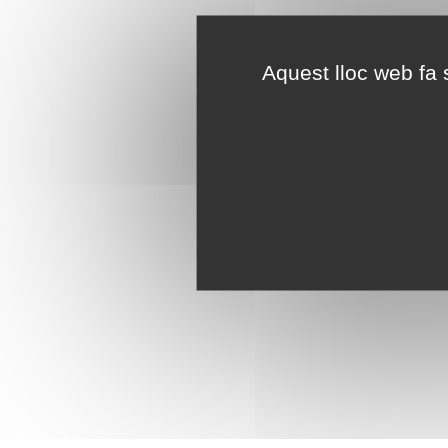
Aquest lloc web fa s