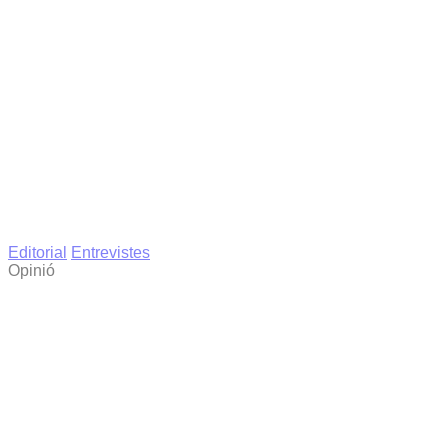
Editorial
Entrevistes
Opinió