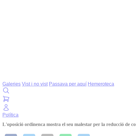
Galeries
Vist i no vist
Passava per aquí
Hemeroteca
Política
L'oposició ordinenca mostra el seu malestar per la reducció de c