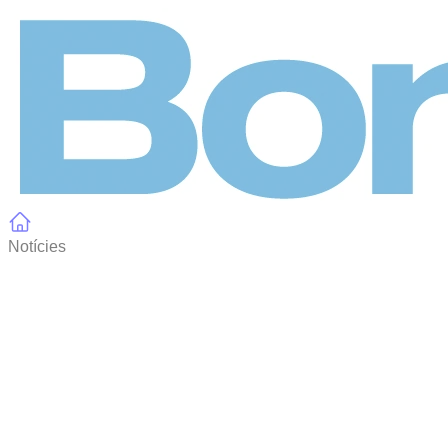
Panell de gestió de galetes
Notícies