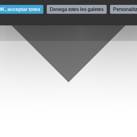
K, acceptar totes
Denega totes les galetes
Personalit