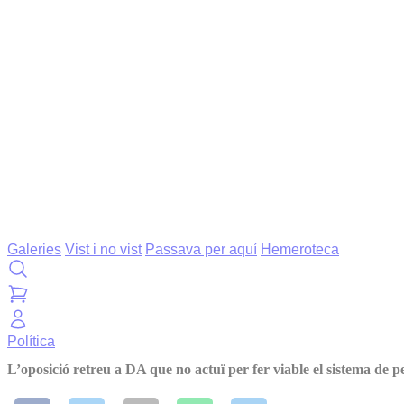
Galeries
Vist i no vist
Passava per aquí
Hemeroteca
Política
L’oposició retreu a DA que no actuï per fer viable el sistema de p