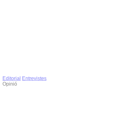
Editorial
Entrevistes
Opinió