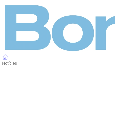
Panell de gestió de galetes
Notícies