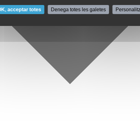
K, acceptar totes
Denega totes les galetes
Personalit