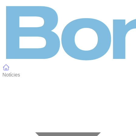
Panell de gestió de galetes
Notícies