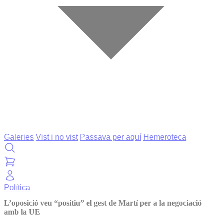
Galeries
Vist i no vist
Passava per aquí
Hemeroteca
Política
L’oposició veu “positiu” el gest de Martí per a la negociació
amb la UE