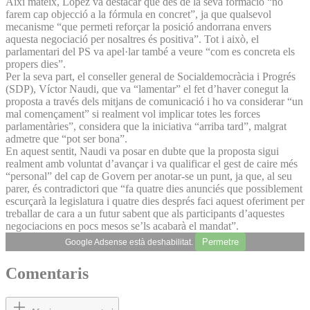
Així mateix, López va destacar que des de la seva formació “no
farem cap objecció a la fórmula en concret”, ja que qualsevol
mecanisme “que permeti reforçar la posició andorrana envers
aquesta negociació per nosaltres és positiva”. Tot i això, el
parlamentari del PS va apel·lar també a veure “com es concreta els
propers dies”.
Per la seva part, el conseller general de Socialdemocràcia i Progrés
(SDP), Víctor Naudi, que va “lamentar” el fet d’haver conegut la
proposta a través dels mitjans de comunicació i ho va considerar “un
mal començament” si realment vol implicar totes les forces
parlamentàries”, considera que la iniciativa “arriba tard”, malgrat
admetre que “pot ser bona”.
En aquest sentit, Naudi va posar en dubte que la proposta sigui
realment amb voluntat d’avançar i va qualificar el gest de caire més
“personal” del cap de Govern per anotar-se un punt, ja que, al seu
parer, és contradictori que “fa quatre dies anunciés que possiblement
escurçarà la legislatura i quatre dies després faci aquest oferiment per
treballar de cara a un futur sabent que als participants d’aquestes
negociacions en pocs mesos se’ls acabarà el mandat”.
Permetre
Google Adsense està deshabilitat.
Comentaris