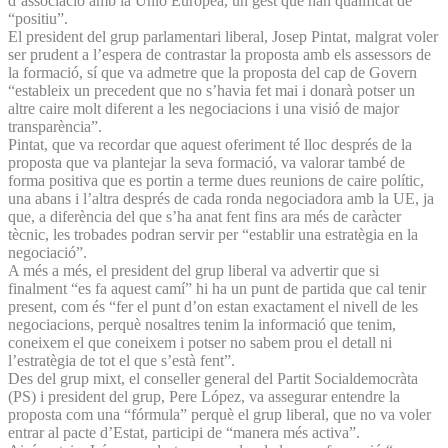
d’associació amb la Unió Europea, un gest que han qualificat de
“positiu”.
El president del grup parlamentari liberal, Josep Pintat, malgrat voler
ser prudent a l’espera de contrastar la proposta amb els assessors de
la formació, sí que va admetre que la proposta del cap de Govern
“estableix un precedent que no s’havia fet mai i donarà potser un
altre caire molt diferent a les negociacions i una visió de major
transparència”.
Pintat, que va recordar que aquest oferiment té lloc després de la
proposta que va plantejar la seva formació, va valorar també de
forma positiva que es portin a terme dues reunions de caire polític,
una abans i l’altra després de cada ronda negociadora amb la UE, ja
que, a diferència del que s’ha anat fent fins ara més de caràcter
tècnic, les trobades podran servir per “establir una estratègia en la
negociació”.
A més a més, el president del grup liberal va advertir que si
finalment “es fa aquest camí” hi ha un punt de partida que cal tenir
present, com és “fer el punt d’on estan exactament el nivell de les
negociacions, perquè nosaltres tenim la informació que tenim,
coneixem el que coneixem i potser no sabem prou el detall ni
l’estratègia de tot el que s’està fent”.
Des del grup mixt, el conseller general del Partit Socialdemocràta
(PS) i president del grup, Pere López, va assegurar entendre la
proposta com una “fórmula” perquè el grup liberal, que no va voler
entrar al pacte d’Estat, participi de “manera més activa”.