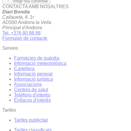
Afegir nou comentari
CONTACTA AMB NOSALTRES
Diari Bondia
Callaueta, 4, 1r
AD500 Andorra la Vella
Principat d'Andorra
Tel. +376 80 88 88
Formulari de contacte
Serveis
Farmàcies de guàrdia
Informació meteorològica
Cartellera
Informació general
Informació turística
Associacions
Centres de salut
Telèfons d'interès
Enllaços d'interés
Tarifes
Tarifes publicitat
Tarifes classificats