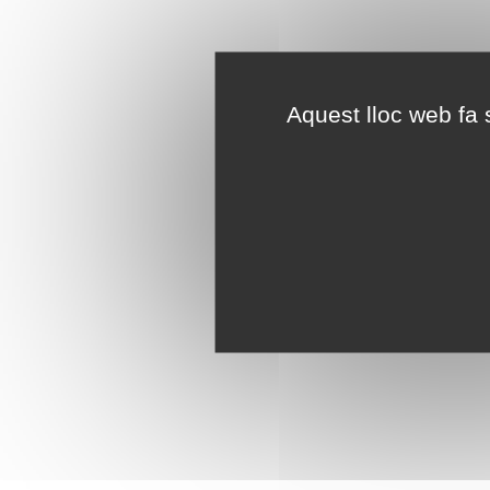
Aquest lloc web fa s