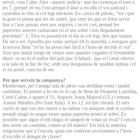
servei, com l’altre Àlex –aquest, policia– que ha començat el torn a
les 7, perquè ell era l’encarregat d’anar a recollir el vot judicial i
custodiar-lo fins al col·legi electoral. En caixes de plàstic, “tot i que
la gent es pensa que les de cartró, que eren les que es feien servir
fins a l’any passat, eren poc segures, i no és cert, perquè les
paperetes anaven cadascuna en el seu sobre i tots degudament
precintats”. L’Àlex es passarà tot el dia al col·legi, fins que tanqui.
De set a set. Aprofita per votar, perquè ell és lauredià, i assegura que
la tercera llista “m’ho ha posat més fàcil a l’hora de decidir el vot”.
Així que tindrà temps de visitar unes quantes vegades el formidable
tiberi –si no és el millor del país poc li faltarà– que el Comú ofereix
a la sala de la llar de foc, amb una llonganissa de qualitat òptima i el
vi en porró, com ha de ser.
Per què serveix la campanya?
Mentrestant, per l’antiga sala de plens van desfilant veïns i també
candidats. El primer a fer-ho és el cap de llista de Desperta Laurèdia,
Cerni Cairat, a quarts d’11. Segueix Josep Majoral (UL) i remata
Antoni Miralles (Per Sant Julià). A les 12, tot dat i beneït. El més
curiós és que tots tres entren a la cabina i es tanquen amb la cortina
perquè ningú no pugui veure quina papereta posen al sobre. És
possible que algun d’ells tingui el rampell de votar un rival? Com es
deu sentir un candidat, votant-se ell mateix? Els farà la mateixa
vergonyeta que a l’escola, quan ens votàvem secretament a l’hora
d’escollir el delegat de classe?