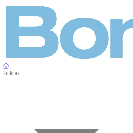
Panell de gestió de galetes
Notícies