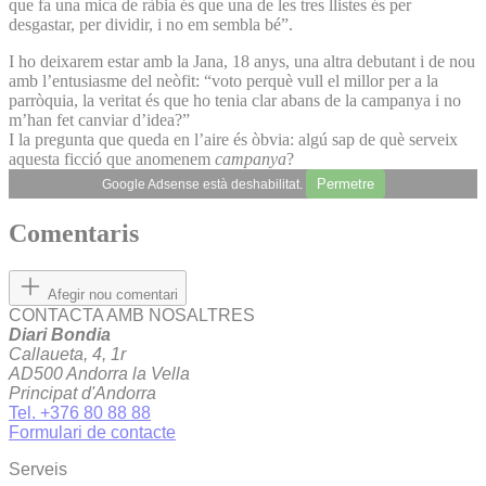
que fa una mica de ràbia és que una de les tres llistes és per
desgastar, per dividir, i no em sembla bé”.
I ho deixarem estar amb la Jana, 18 anys, una altra debutant i de nou
amb l’entusiasme del neòfit: “voto perquè vull el millor per a la
parròquia, la veritat és que ho tenia clar abans de la campanya i no
m’han fet canviar d’idea?”
I la pregunta que queda en l’aire és òbvia: algú sap de què serveix
aquesta ficció que anomenem
campanya
?
Permetre
Google Adsense està deshabilitat.
Comentaris
Afegir nou comentari
CONTACTA AMB NOSALTRES
Diari Bondia
Callaueta, 4, 1r
AD500 Andorra la Vella
Principat d'Andorra
Tel. +376 80 88 88
Formulari de contacte
Serveis