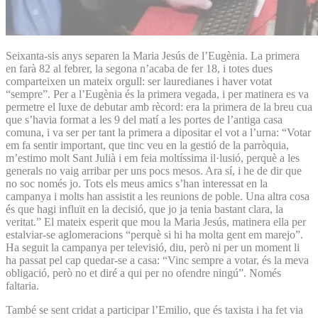
Seixanta-sis anys separen la Maria Jesús de l’Eugènia. La primera
en farà 82 al febrer, la segona n’acaba de fer 18, i totes dues
comparteixen un mateix orgull: ser lauredianes i haver votat
“sempre”. Per a l’Eugènia és la primera vegada, i per matinera es va
permetre el luxe de debutar amb rècord: era la primera de la breu cua
que s’havia format a les 9 del matí a les portes de l’antiga casa
comuna, i va ser per tant la primera a dipositar el vot a l’urna: “Votar
em fa sentir important, que tinc veu en la gestió de la parròquia,
m’estimo molt Sant Julià i em feia moltíssima il·lusió, perquè a les
generals no vaig arribar per uns pocs mesos. Ara sí, i he de dir que
no soc només jo. Tots els meus amics s’han interessat en la
campanya i molts han assistit a les reunions de poble. Una altra cosa
és que hagi influït en la decisió, que jo ja tenia bastant clara, la
veritat.” El mateix esperit que mou la Maria Jesús, matinera ella per
estalviar-se aglomeracions “perquè si hi ha molta gent em marejo”.
Ha seguit la campanya per televisió, diu, però ni per un moment li
ha passat pel cap quedar-se a casa: “Vinc sempre a votar, és la meva
obligació, però no et diré a qui per no ofendre ningú”. Només
faltaria.
També se sent cridat a participar l’Emilio, que és taxista i ha fet via