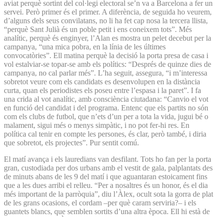
aviat perquè sortint del col·legi electoral se’n va a Barcelona a fer un
servei. Però primer és el primer. A diferència, de seguida ho veurem,
d’alguns dels seus convilatans, no li ha fet cap nosa la tercera llista,
“perquè Sant Julià és un poble petit i ens coneixem tots”. Més
analític, perquè és enginyer, l’Alan es mostra un pelet decebut per la
campanya, “una mica pobra, en la línia de les últimes
convocatòries”. Ell matina perquè la decisió la porta presa de casa i
vol estalviar-se topar-se amb els polítics: “Després de quinze dies de
campanya, no cal parlar més”. L’ha seguit, assegura, “i m’interessa
sobretot veure com els candidats es desenvolupen en la distància
curta, quan els periodistes els poseu entre l’espasa i la paret”. I fa
una crida al vot analític, amb consciència ciutadana: “Canvio el vot
en funció del candidat i del programa. Entenc que els partits no són
com els clubs de futbol, que n’ets d’un per a tota la vida, jugui bé o
malament, sigui més o menys simpàtic, i no pot fer-hi res. En
política cal tenir en compte les persones, és clar, però també, i diria
que sobretot, els projectes”. Pur sentit comú.
El matí avança i els lauredians van desfilant. Tots ho fan per la porta
gran, custodiada per dos urbans amb el vestit de gala, palplantats des
de minuts abans de les 9 del matí i que aguantaran estoicament fins
que a les dues arribi el relleu. “Per a nosaltres és un honor, és el dia
més important de la parròquia”, diu l’Àlex, ocult sota la gorra de plat
de les grans ocasions, el cordam –per què caram serviria?– i els
guantets blancs, que semblen sortits d’una altra època. Ell hi està de