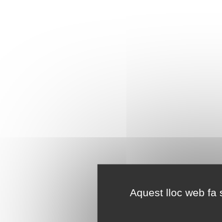
Aquest lloc web fa s