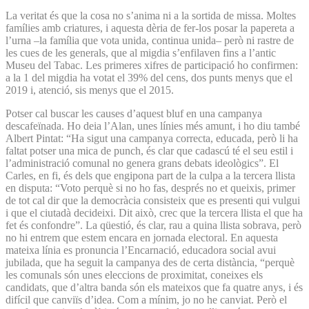
La veritat és que la cosa no s’anima ni a la sortida de missa. Moltes
famílies amb criatures, i aquesta dèria de fer-los posar la papereta a
l’urna –la família que vota unida, continua unida– però ni rastre de
les cues de les generals, que al migdia s’enfilaven fins a l’antic
Museu del Tabac. Les primeres xifres de participació ho confirmen:
a la 1 del migdia ha votat el 39% del cens, dos punts menys que el
2019 i, atenció, sis menys que el 2015.
Potser cal buscar les causes d’aquest bluf en una campanya
descafeïnada. Ho deia l’Alan, unes línies més amunt, i ho diu també
Albert Pintat: “Ha sigut una campanya correcta, educada, però li ha
faltat potser una mica de punch, és clar que cadascú té el seu estil i
l’administració comunal no genera grans debats ideològics”. El
Carles, en fi, és dels que engipona part de la culpa a la tercera llista
en disputa: “Voto perquè si no ho fas, després no et queixis, primer
de tot cal dir que la democràcia consisteix que es presenti qui vulgui
i que el ciutadà decideixi. Dit això, crec que la tercera llista el que ha
fet és confondre”. La qüestió, és clar, rau a quina llista sobrava, però
no hi entrem que estem encara en jornada electoral. En aquesta
mateixa línia es pronuncia l’Encarnació, educadora social avui
jubilada, que ha seguit la campanya des de certa distància, “perquè
les comunals són unes eleccions de proximitat, coneixes els
candidats, que d’altra banda són els mateixos que fa quatre anys, i és
difícil que canviïs d’idea. Com a mínim, jo no he canviat. Però el