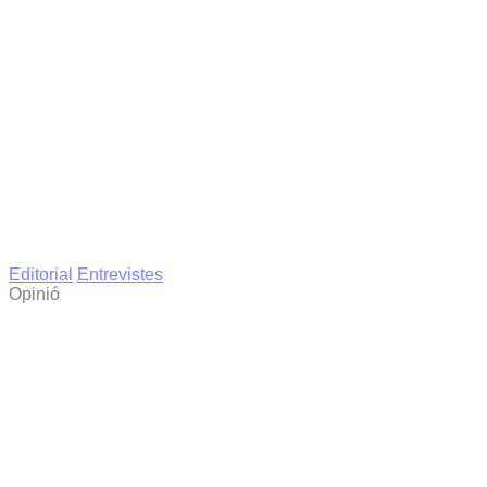
Editorial
Entrevistes
Opinió