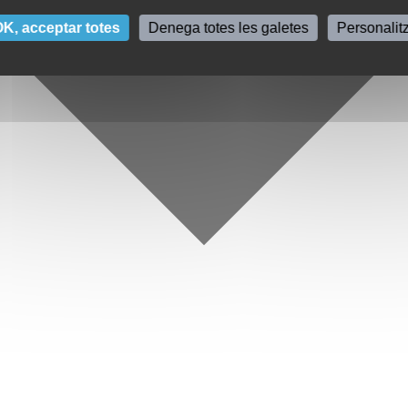
K, acceptar totes
Denega totes les galetes
Personalit