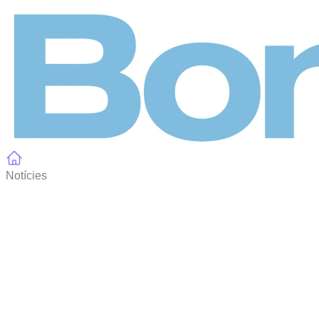
Panell de gestió de galetes
Notícies