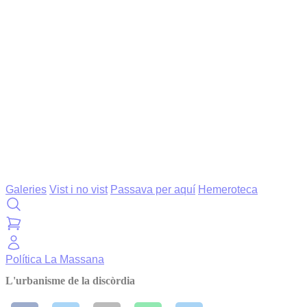
Galeries
Vist i no vist
Passava per aquí
Hemeroteca
Política
La Massana
L'urbanisme de la discòrdia