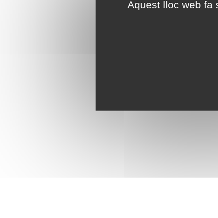
Aquest lloc web fa s