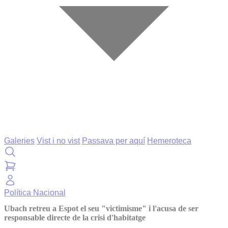
Galeries
Vist i no vist
Passava per aquí
Hemeroteca
Política
Nacional
Ubach retreu a Espot el seu "victimisme" i l'acusa de ser
responsable directe de la crisi d'habitatge