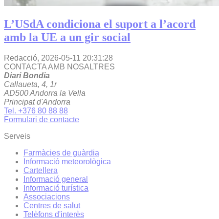
L’USdA condiciona el suport a l’acord
amb la UE a un gir social
Redacció,
2026-05-11 20:31:28
CONTACTA AMB NOSALTRES
Diari Bondia
Callaueta, 4, 1r
AD500 Andorra la Vella
Principat d'Andorra
Tel. +376 80 88 88
Formulari de contacte
Serveis
Farmàcies de guàrdia
Informació meteorològica
Cartellera
Informació general
Informació turística
Associacions
Centres de salut
Telèfons d'interès