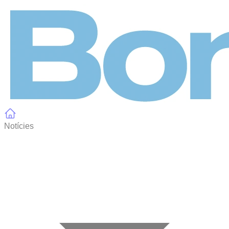
Panell de gestió de galetes
Notícies