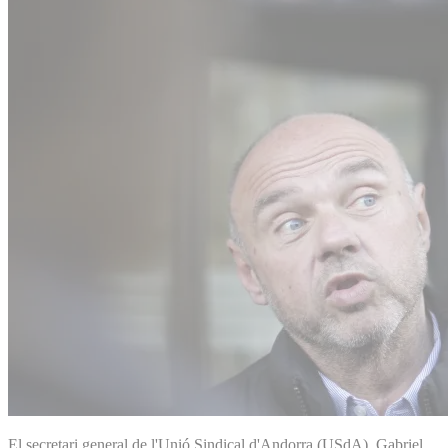
El secretari general de l'Unió Sindical d'Andorra (USdA), Gabriel