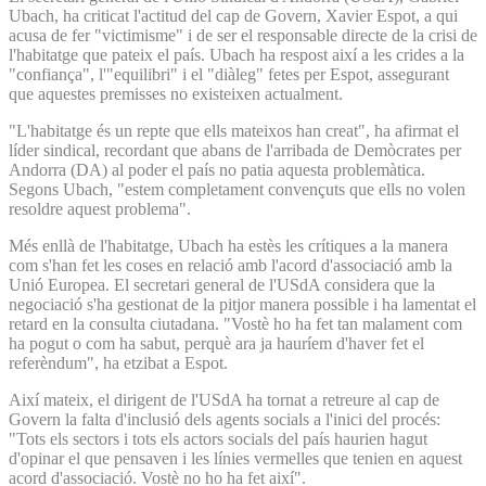
Ubach, ha criticat l'actitud del cap de Govern, Xavier Espot, a qui
acusa de fer "victimisme" i de ser el responsable directe de la crisi de
l'habitatge que pateix el país. Ubach ha respost així a les crides a la
"confiança", l'"equilibri" i el "diàleg" fetes per Espot, assegurant
que aquestes premisses no existeixen actualment.
"L'habitatge és un repte que ells mateixos han creat", ha afirmat el
líder sindical, recordant que abans de l'arribada de Demòcrates per
Andorra (DA) al poder el país no patia aquesta problemàtica.
Segons Ubach, "estem completament convençuts que ells no volen
resoldre aquest problema".
Més enllà de l'habitatge, Ubach ha estès les crítiques a la manera
com s'han fet les coses en relació amb l'acord d'associació amb la
Unió Europea. El secretari general de l'USdA considera que la
negociació s'ha gestionat de la pitjor manera possible i ha lamentat el
retard en la consulta ciutadana. "Vostè ho ha fet tan malament com
ha pogut o com ha sabut, perquè ara ja hauríem d'haver fet el
referèndum", ha etzibat a Espot.
Així mateix, el dirigent de l'USdA ha tornat a retreure al cap de
Govern la falta d'inclusió dels agents socials a l'inici del procés:
"Tots els sectors i tots els actors socials del país haurien hagut
d'opinar el que pensaven i les línies vermelles que tenien en aquest
acord d'associació. Vostè no ho ha fet així".