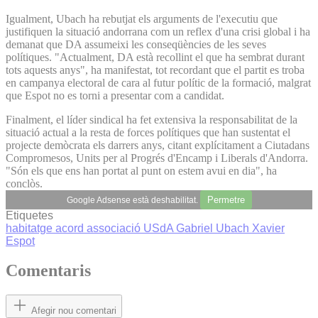
Igualment, Ubach ha rebutjat els arguments de l'executiu que
justifiquen la situació andorrana com un reflex d'una crisi global i ha
demanat que DA assumeixi les conseqüències de les seves
polítiques. "Actualment, DA està recollint el que ha sembrat durant
tots aquests anys", ha manifestat, tot recordant que el partit es troba
en campanya electoral de cara al futur polític de la formació, malgrat
que Espot no es torni a presentar com a candidat.
Finalment, el líder sindical ha fet extensiva la responsabilitat de la
situació actual a la resta de forces polítiques que han sustentat el
projecte demòcrata els darrers anys, citant explícitament a Ciutadans
Compromesos, Units per al Progrés d'Encamp i Liberals d'Andorra.
"Són els que ens han portat al punt on estem avui en dia", ha
conclòs.
Permetre
Google Adsense està deshabilitat.
Etiquetes
habitatge
acord associació
USdA
Gabriel Ubach
Xavier
Espot
Comentaris
Afegir nou comentari