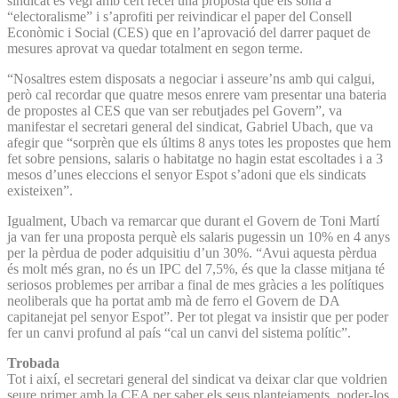
sindicat es vegi amb cert recel una proposta que els sona a
“electoralisme” i s’aprofiti per reivindicar el paper del Consell
Econòmic i Social (CES) que en l’aprovació del darrer paquet de
mesures aprovat va quedar totalment en segon terme.
“Nosaltres estem disposats a negociar i asseure’ns amb qui calgui,
però cal recordar que quatre mesos enrere vam presentar una bateria
de propostes al CES que van ser rebutjades pel Govern”, va
manifestar el secretari general del sindicat, Gabriel Ubach, que va
afegir que “sorprèn que els últims 8 anys totes les propostes que hem
fet sobre pensions, salaris o habitatge no hagin estat escoltades i a 3
mesos d’unes eleccions el senyor Espot s’adoni que els sindicats
existeixen”.
Igualment, Ubach va remarcar que durant el Govern de Toni Martí
ja van fer una proposta perquè els salaris pugessin un 10% en 4 anys
per la pèrdua de poder adquisitiu d’un 30%. “Avui aquesta pèrdua
és molt més gran, no és un IPC del 7,5%, és que la classe mitjana té
seriosos problemes per arribar a final de mes gràcies a les polítiques
neoliberals que ha portat amb mà de ferro el Govern de DA
capitanejat pel senyor Espot”. Per tot plegat va insistir que per poder
fer un canvi profund al país “cal un canvi del sistema polític”.
Trobada
Tot i així, el secretari general del sindicat va deixar clar que voldrien
seure primer amb la CEA per saber els seus plantejaments, poder-los