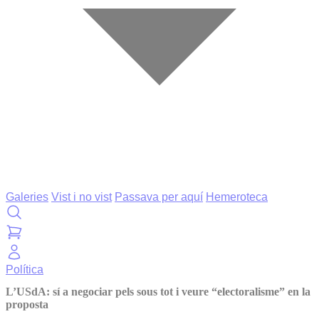
Galeries
Vist i no vist
Passava per aquí
Hemeroteca
Política
L’USdA: sí a negociar pels sous tot i veure “electoralisme” en la
proposta