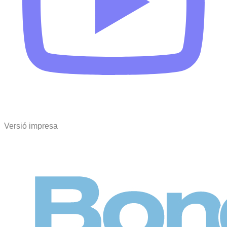
Versió impresa