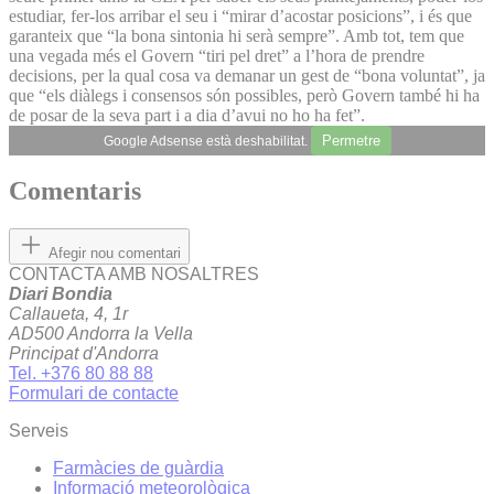
estudiar, fer-los arribar el seu i “mirar d’acostar posicions”, i és que
garanteix que “la bona sintonia hi serà sempre”. Amb tot, tem que
una vegada més el Govern “tiri pel dret” a l’hora de prendre
decisions, per la qual cosa va demanar un gest de “bona voluntat”, ja
que “els diàlegs i consensos són possibles, però Govern també hi ha
de posar de la seva part i a dia d’avui no ho ha fet”.
Permetre
Google Adsense està deshabilitat.
Comentaris
Afegir nou comentari
CONTACTA AMB NOSALTRES
Diari Bondia
Callaueta, 4, 1r
AD500 Andorra la Vella
Principat d'Andorra
Tel. +376 80 88 88
Formulari de contacte
Serveis
Farmàcies de guàrdia
Informació meteorològica