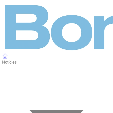
Panell de gestió de galetes
Notícies