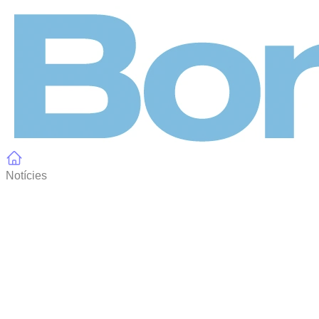
Panell de gestió de galetes
Notícies