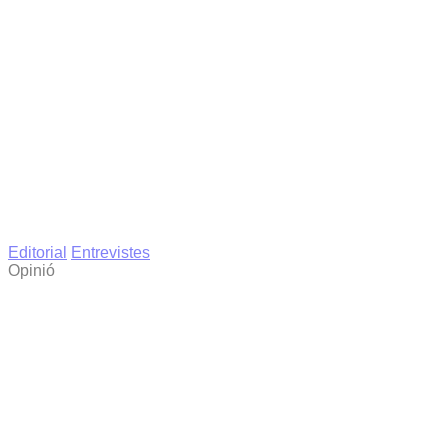
Editorial
Entrevistes
Opinió