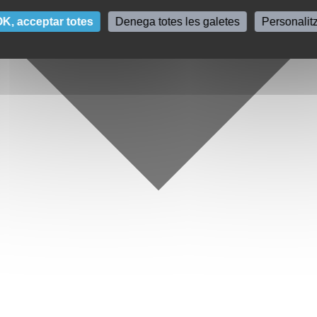
K, acceptar totes
Denega totes les galetes
Personalit