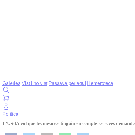
Galeries
Vist i no vist
Passava per aquí
Hemeroteca
Política
L’USdA vol que les mesures tinguin en compte les seves demande