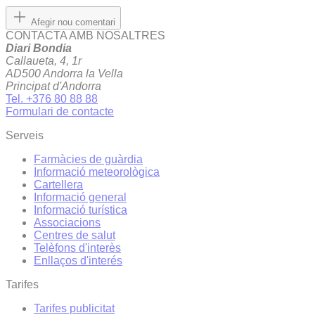
Afegir nou comentari
CONTACTA AMB NOSALTRES
Diari Bondia
Callaueta, 4, 1r
AD500 Andorra la Vella
Principat d'Andorra
Tel. +376 80 88 88
Formulari de contacte
Serveis
Farmàcies de guàrdia
Informació meteorològica
Cartellera
Informació general
Informació turística
Associacions
Centres de salut
Telèfons d'interès
Enllaços d'interés
Tarifes
Tarifes publicitat