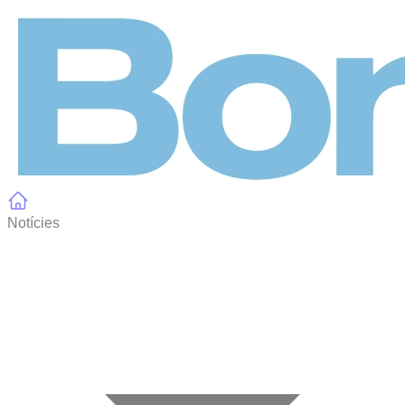
Panell de gestió de galetes
Notícies