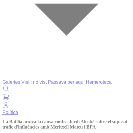
Galeries
Vist i no vist
Passava per aquí
Hemeroteca
Política
La Batllia arxiva la causa contra Jordi Alcobé sobre el suposat
tràfic d'influències amb Meritxell Mateu i BPA