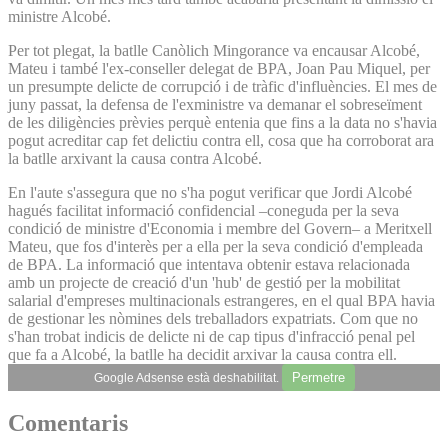
ministre Alcobé.
Per tot plegat, la batlle Canòlich Mingorance va encausar Alcobé,
Mateu i també l'ex-conseller delegat de BPA, Joan Pau Miquel, per
un presumpte delicte de corrupció i de tràfic d'influències. El mes de
juny passat, la defensa de l'exministre va demanar el sobreseïment
de les diligències prèvies perquè entenia que fins a la data no s'havia
pogut acreditar cap fet delictiu contra ell, cosa que ha corroborat ara
la batlle arxivant la causa contra Alcobé.
En l'aute s'assegura que no s'ha pogut verificar que Jordi Alcobé
hagués facilitat informació confidencial –coneguda per la seva
condició de ministre d'Economia i membre del Govern– a Meritxell
Mateu, que fos d'interès per a ella per la seva condició d'empleada
de BPA. La informació que intentava obtenir estava relacionada
amb un projecte de creació d'un 'hub' de gestió per la mobilitat
salarial d'empreses multinacionals estrangeres, en el qual BPA havia
de gestionar les nòmines dels treballadors expatriats. Com que no
s'han trobat indicis de delicte ni de cap tipus d'infracció penal pel
que fa a Alcobé, la batlle ha decidit arxivar la causa contra ell.
Permetre
Google Adsense està deshabilitat.
Comentaris