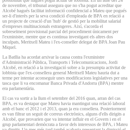
possibilitat que hagués pogut actuar de lobbista. En un aute del 24
de novembre, el tribunal assegura que no s'ha pogut acreditar que
Alcobé hagués facilitat informació confidencial a Mateu que pogués
ser-li d'interès per la seva condició d'empleada de BPA en relació a
un projecte de creació d'un 'hub' de gestió per la mobilitat salarial
d'empreses multinacionals estrangeres. Així, s'acorda el
sobreseïment provisional parcial del procediment únicament per
l'exministre, mentre que es continua investigant els altres dos
inculpats, Meritxell Mateu i l'ex-conseller delegat de BPA Joan Pau
Miquel.
La Batllia ha acordat arxivar la causa contra l'exministre
d'Administració Pública, Transports i Telecomunicacions, Jordi
Alcobé, en relació a la investigació sobre a la presumpta activitat de
lobbista que l'ex-consellera general Meritxell Mateu hauria dut a
terme per intentar aconseguir unes modificacions legislatives per una
tasca que li va encomanar Banca Privada d'Andorra (BPA) mentre
era parlamentària.
El cas va sortir a la llum el setembre del 2016 quan, arran del cas
BPA, es va destapar que Mateu havia mantingut una relació laboral
amb el banc el 2012 i el 2013, quan ja era consellera. Posteriorment
es van filtrar un seguit de correus electrònics, alguns d'ells dirigits a
Alcobé, que provarien que va intentar influir en el Govern i en el
grup parlamentari demòcrata a favor dels interessos de BPA, i Mateu
va dimitir. Un mes més tard també acabaria presentant la dimissió el