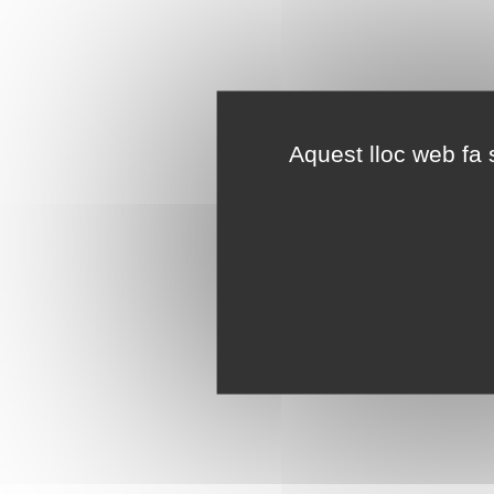
Aquest lloc web fa s