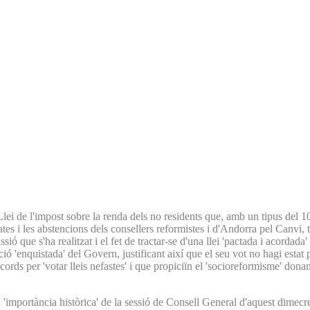
lei de l'impost sobre la renda dels no residents que, amb un tipus del 10
es i les abstencions dels consellers reformistes i d'Andorra pel Canvi, to
que s'ha realitzat i el fet de tractar-se d'una llei 'pactada i acordada' 
ció 'enquistada' del Govern, justificant així que el seu vot no hagi est
acords per 'votar lleis nefastes' i que propiciïn el 'socioreformisme' don
a 'importància històrica' de la sessió de Consell General d'aquest dimecres