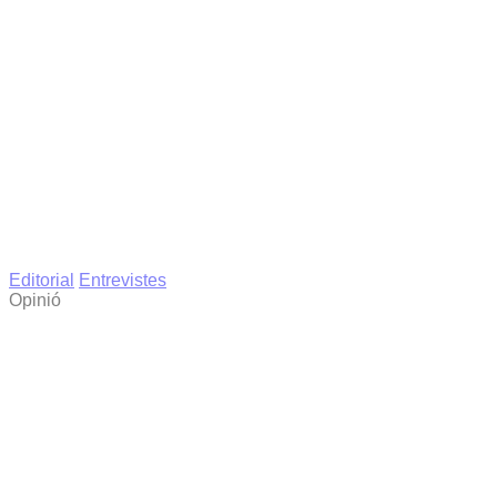
Editorial
Entrevistes
Opinió