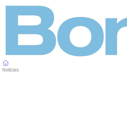
Panell de gestió de galetes
Notícies