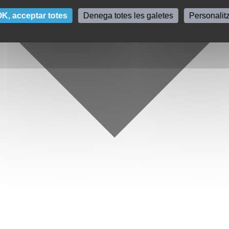
K, acceptar totes
Denega totes les galetes
Personalit