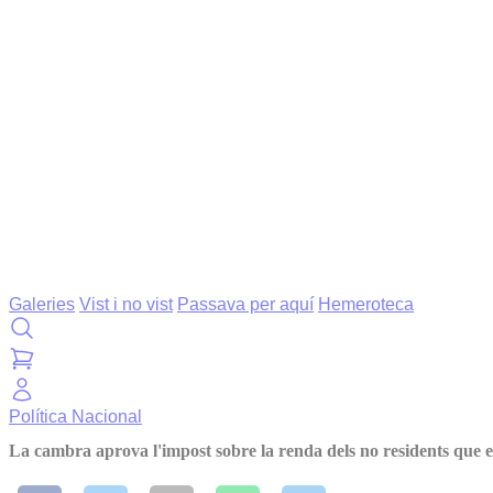
Galeries
Vist i no vist
Passava per aquí
Hemeroteca
Política
Nacional
La cambra aprova l'impost sobre la renda dels no residents que en