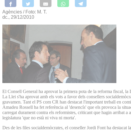
Agències / Foto: M. T.
dc., 29/12/2010
El Consell General ha aprovat la primera pota de la reforma fiscal, la L
La Llei s'ha aprovat amb els vots a favor dels consellers socialdemòcrat
gravamen. Tant el PS com CR han destacat l'important treball en comissió 
Amadeu Rossell ha fet referència al 'desencís' que els provoca la situa
carregat durament contra els reformistes, criticant que hagin arribat a 
legislatura 'que no està ni viva ni morta'.
Des de les files socialdemòcrates, el conseller Jordi Font ha destacat l