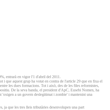
%, entrarà en vigor l'1 d'abril del 2011.
t i que aquest grup ha votat en contra de l'article 29 que en fixa el
entre les dues formacions. Tot i això, des de les files reformistes,
at positiu. De la seva banda, el president d'ApC, Eusebi Nomen, ha
ant 'oxigen a un govern deslegitimat i zombie' i mantenint una
, ja que les tres lleis tributàries desenvolupen una part