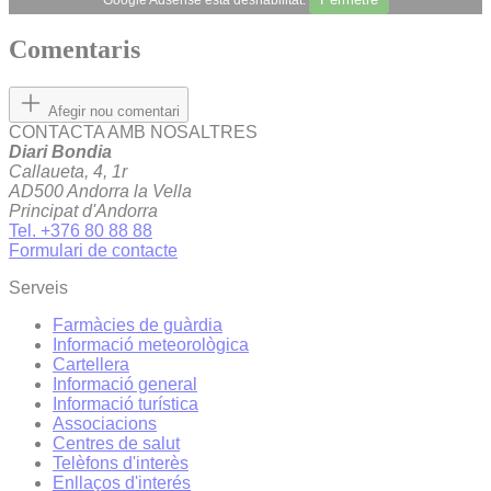
Comentaris
Afegir nou comentari
CONTACTA AMB NOSALTRES
Diari Bondia
Callaueta, 4, 1r
AD500 Andorra la Vella
Principat d'Andorra
Tel. +376 80 88 88
Formulari de contacte
Serveis
Farmàcies de guàrdia
Informació meteorològica
Cartellera
Informació general
Informació turística
Associacions
Centres de salut
Telèfons d'interès
Enllaços d'interés