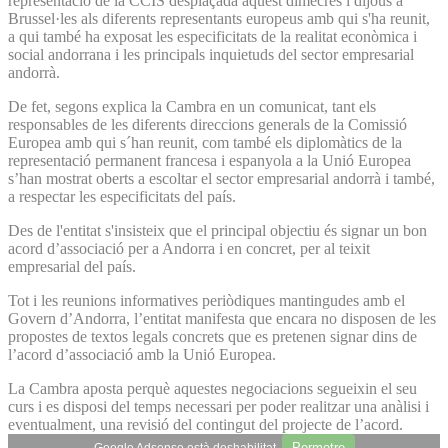
representació de la CCIS desplaçada aquest dimecres i dijous a
Brussel·les als diferents representants europeus amb qui s'ha reunit,
a qui també ha exposat les especificitats de la realitat econòmica i
social andorrana i les principals inquietuds del sector empresarial
andorrà.
De fet, segons explica la Cambra en un comunicat, tant els
responsables de les diferents direccions generals de la Comissió
Europea amb qui s´han reunit, com també els diplomàtics de la
representació permanent francesa i espanyola a la Unió Europea
s’han mostrat oberts a escoltar el sector empresarial andorrà i també,
a respectar les especificitats del país.
Des de l'entitat s'insisteix que el principal objectiu és signar un bon
acord d’associació per a Andorra i en concret, per al teixit
empresarial del país.
Tot i les reunions informatives periòdiques mantingudes amb el
Govern d’Andorra, l’entitat manifesta que encara no disposen de les
propostes de textos legals concrets que es pretenen signar dins de
l’acord d’associació amb la Unió Europea.
La Cambra aposta perquè aquestes negociacions segueixin el seu
curs i es disposi del temps necessari per poder realitzar una anàlisi i
eventualment, una revisió del contingut del projecte de l’acord.
Permetre
Google Adsense està deshabilitat.