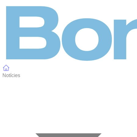
Panell de gestió de galetes
Notícies