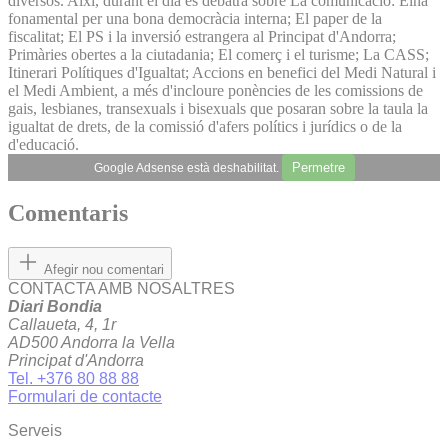
diversos. Així, durant el dia es debatrà sobre La comunicació: Eina
fonamental per una bona democràcia interna; El paper de la
fiscalitat; El PS i la inversió estrangera al Principat d'Andorra;
Primàries obertes a la ciutadania; El comerç i el turisme; La CASS;
Itinerari Polítiques d'Igualtat; Accions en benefici del Medi Natural i
el Medi Ambient, a més d'incloure ponències de les comissions de
gais, lesbianes, transexuals i bisexuals que posaran sobre la taula la
igualtat de drets, de la comissió d'afers polítics i jurídics o de la
d'educació.
Permetre
Google Adsense està deshabilitat.
Comentaris
Afegir nou comentari
CONTACTA AMB NOSALTRES
Diari Bondia
Callaueta, 4, 1r
AD500 Andorra la Vella
Principat d'Andorra
Tel. +376 80 88 88
Formulari de contacte
Serveis