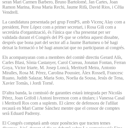
seran Mari Carmen Barbero, Bruno Bartolomé, Jan Cartes, Joan
Ramon Marina, Rosa Maria Rechi, Jaume Rifà, David Rios, i Cèlia
Vendrell.
La candidatura presentada pel grup FemPS, amb Vicenç Alay com a
president, Pere López com a primer secretari, i Rosa Gili com a
secretària d'organització, és l'única que s'ha presentat per ser
validada durant el Congrés del PS que se celebra aquest dissabte,
després que bona part del sector afí a Jaume Bartumeu o bé hagi
deixat la formació o bé hagi anunciat que no participaran al congrés.
Els acompanyaran com a membres del comitè directiu Gerard Alís,
Carles Blasi, Sònia Castanyer, Carol Cureau, Jonatan Fontan, Ferran
Goya, Victor Iriarte, M. Josep Loncà, Meritxell Meira, Antonio
Miralles, Rosa M. Pérez, Carolina Poussier, Àlex Rossell, Francesc
Ruano, Judith Salazar, Maria Soto, Noelia da Sousa, Jesús de Tena,
Xavier Tomàs, i Jordi Torné.
D'altra banda, la comissió de garanties estarà integrada per Nicolàs
Pérez, Joan Grifoll i Antoni Invernon com a titulars; i Vanessa Casal
i Meritxell Ros com a suplents. El càrrec de defensora de l'afiliat
recaurà en Mari Carme Sánchez mentre que el censor de comptes
serà Eduard Padreny.
El Congrés comptarà amb onze ponències que tracten temes