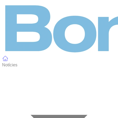
Panell de gestió de galetes
Notícies