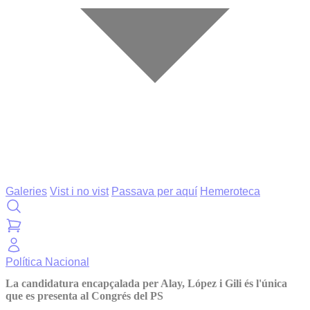
Galeries
Vist i no vist
Passava per aquí
Hemeroteca
Política
Nacional
La candidatura encapçalada per Alay, López i Gili és l'única
que es presenta al Congrés del PS