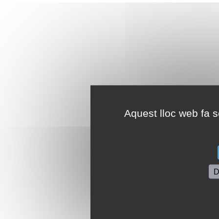
Aquest lloc web fa se
D