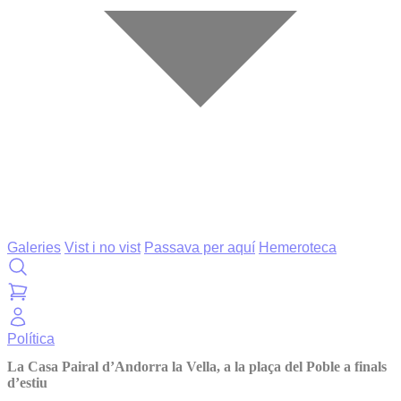
Galeries
Vist i no vist
Passava per aquí
Hemeroteca
Política
La Casa Pairal d’Andorra la Vella, a la plaça del Poble a finals
d’estiu