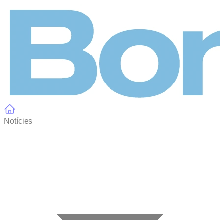
Panell de gestió de galetes
Notícies