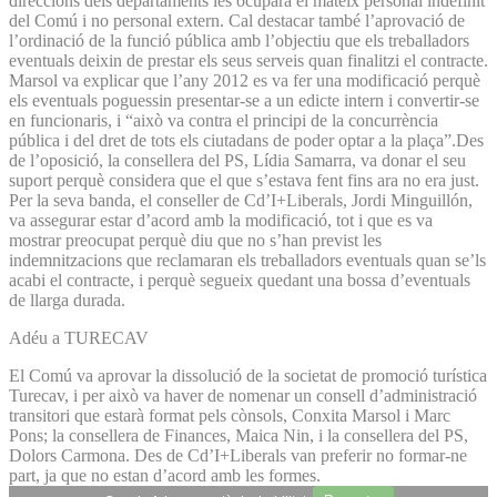
direccions dels departaments les ocuparà el mateix personal indefinit
del Comú i no personal extern. Cal destacar també l’aprovació de
l’ordinació de la funció pública amb l’objectiu que els treballadors
eventuals deixin de prestar els seus serveis quan finalitzi el contracte.
Marsol va explicar que l’any 2012 es va fer una modificació perquè
els eventuals poguessin presentar-se a un edicte intern i convertir-se
en funcionaris, i “això va contra el principi de la concurrència
pública i del dret de tots els ciutadans de poder optar a la plaça”.Des
de l’oposició, la consellera del PS, Lídia Samarra, va donar el seu
suport perquè considera que el que s’estava fent fins ara no era just.
Per la seva banda, el conseller de Cd’I+Liberals, Jordi Minguillón,
va assegurar estar d’acord amb la modificació, tot i que es va
mostrar preocupat perquè diu que no s’han previst les
indemnitzacions que reclamaran els treballadors eventuals quan se’ls
acabi el contracte, i perquè segueix quedant una bossa d’eventuals
de llarga durada.
Adéu a TURECAV
El Comú va aprovar la dissolució de la societat de promoció turística
Turecav, i per això va haver de nomenar un consell d’administració
transitori que estarà format pels cònsols, Conxita Marsol i Marc
Pons; la consellera de Finances, Maica Nin, i la consellera del PS,
Dolors Carmona. Des de Cd’I+Liberals van preferir no formar-ne
part, ja que no estan d’acord amb les formes.