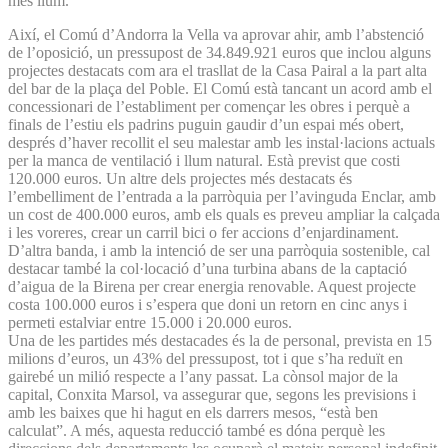
més llum.
Així, el Comú d’Andorra la Vella va aprovar ahir, amb l’abstenció
de l’oposició, un pressupost de 34.849.921 euros que inclou alguns
projectes destacats com ara el trasllat de la Casa Pairal a la part alta
del bar de la plaça del Poble. El Comú està tancant un acord amb el
concessionari de l’establiment per començar les obres i perquè a
finals de l’estiu els padrins puguin gaudir d’un espai més obert,
després d’haver recollit el seu malestar amb les instal·lacions actuals
per la manca de ventilació i llum natural. Està previst que costi
120.000 euros. Un altre dels projectes més destacats és
l’embelliment de l’entrada a la parròquia per l’avinguda Enclar, amb
un cost de 400.000 euros, amb els quals es preveu ampliar la calçada
i les voreres, crear un carril bici o fer accions d’enjardinament.
D’altra banda, i amb la intenció de ser una parròquia sostenible, cal
destacar també la col·locació d’una turbina abans de la captació
d’aigua de la Birena per crear energia renovable. Aquest projecte
costa 100.000 euros i s’espera que doni un retorn en cinc anys i
permeti estalviar entre 15.000 i 20.000 euros.
Una de les partides més destacades és la de personal, prevista en 15
milions d’euros, un 43% del pressupost, tot i que s’ha reduït en
gairebé un milió respecte a l’any passat. La cònsol major de la
capital, Conxita Marsol, va assegurar que, segons les previsions i
amb les baixes que hi hagut en els darrers mesos, “està ben
calculat”. A més, aquesta reducció també es dóna perquè les