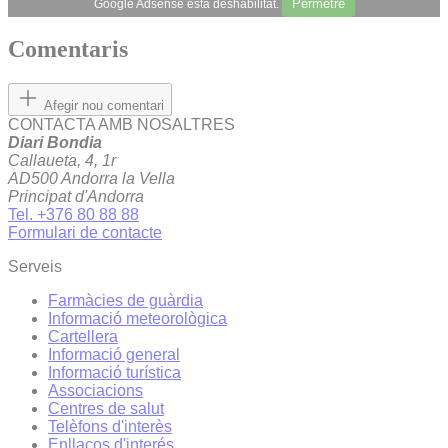
Permetre
Google Adsense està deshabilitat.
Comentaris
Afegir nou comentari
CONTACTA AMB NOSALTRES
Diari Bondia
Callaueta, 4, 1r
AD500 Andorra la Vella
Principat d'Andorra
Tel. +376 80 88 88
Formulari de contacte
Serveis
Farmàcies de guàrdia
Informació meteorològica
Cartellera
Informació general
Informació turística
Associacions
Centres de salut
Telèfons d'interès
Enllaços d'interés