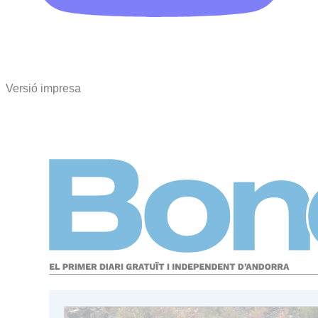
Versió impresa