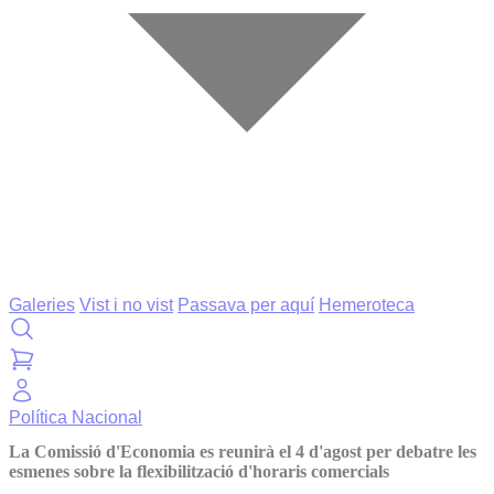
Galeries
Vist i no vist
Passava per aquí
Hemeroteca
Política
Nacional
La Comissió d'Economia es reunirà el 4 d'agost per debatre les
esmenes sobre la flexibilització d'horaris comercials