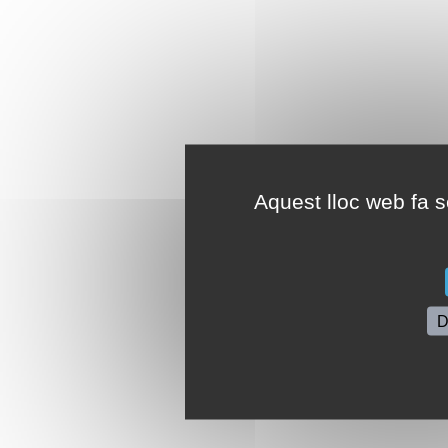
Aquest lloc web fa se
D