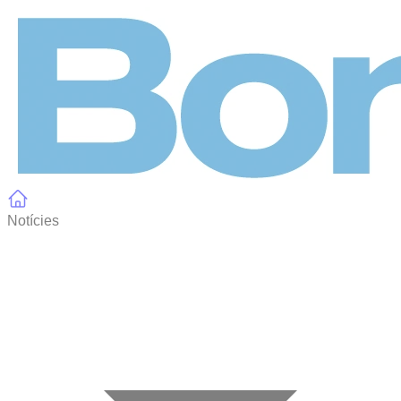
Panell de gestió de galetes
Notícies