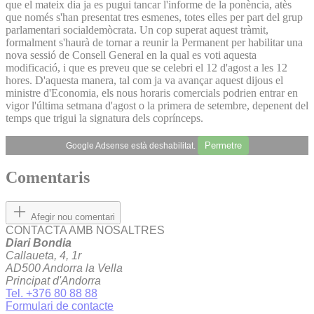
que el mateix dia ja es pugui tancar l'informe de la ponència, atès
que només s'han presentat tres esmenes, totes elles per part del grup
parlamentari socialdemòcrata. Un cop superat aquest tràmit,
formalment s'haurà de tornar a reunir la Permanent per habilitar una
nova sessió de Consell General en la qual es voti aquesta
modificació, i que es preveu que se celebri el 12 d'agost a les 12
hores. D'aquesta manera, tal com ja va avançar aquest dijous el
ministre d'Economia, els nous horaris comercials podrien entrar en
vigor l'última setmana d'agost o la primera de setembre, depenent del
temps que trigui la signatura dels coprínceps.
Permetre
Google Adsense està deshabilitat.
Comentaris
Afegir nou comentari
CONTACTA AMB NOSALTRES
Diari Bondia
Callaueta, 4, 1r
AD500 Andorra la Vella
Principat d'Andorra
Tel. +376 80 88 88
Formulari de contacte