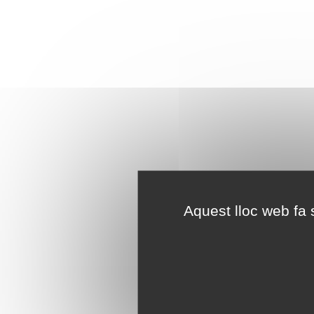
Aquest lloc web fa s