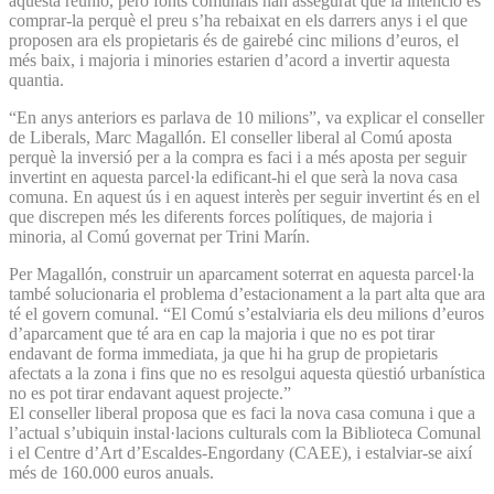
aquesta reunió, però fonts comunals han assegurat que la intenció és
comprar-la perquè el preu s’ha rebaixat en els darrers anys i el que
proposen ara els propietaris és de gairebé cinc milions d’euros, el
més baix, i majoria i minories estarien d’acord a invertir aquesta
quantia.
“En anys anteriors es parlava de 10 milions”, va explicar el conseller
de Liberals, Marc Magallón. El conseller liberal al Comú aposta
perquè la inversió per a la compra es faci i a més aposta per seguir
invertint en aquesta parcel·la edificant-hi el que serà la nova casa
comuna. En aquest ús i en aquest interès per seguir invertint és en el
que discrepen més les diferents forces polítiques, de majoria i
minoria, al Comú governat per Trini Marín.
Per Magallón, construir un aparcament soterrat en aquesta parcel·la
també solucionaria el problema d’estacionament a la part alta que ara
té el govern comunal. “El Comú s’estalviaria els deu milions d’euros
d’aparcament que té ara en cap la majoria i que no es pot tirar
endavant de forma immediata, ja que hi ha grup de propietaris
afectats a la zona i fins que no es resolgui aquesta qüestió urbanística
no es pot tirar endavant aquest projecte.”
El conseller liberal proposa que es faci la nova casa comuna i que a
l’actual s’ubiquin instal·lacions culturals com la Biblioteca Comunal
i el Centre d’Art d’Escaldes-Engordany (CAEE), i estalviar-se així
més de 160.000 euros anuals.