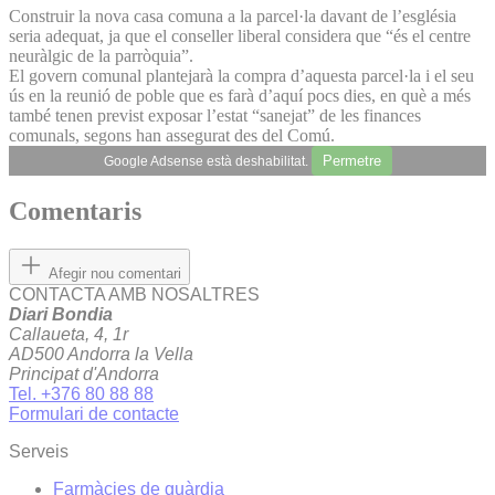
Construir la nova casa comuna a la parcel·la davant de l’església
seria adequat, ja que el conseller liberal considera que “és el centre
neuràlgic de la parròquia”.
El govern comunal plantejarà la compra d’aquesta parcel·la i el seu
ús en la reunió de poble que es farà d’aquí pocs dies, en què a més
també tenen previst exposar l’estat “sanejat” de les finances
comunals, segons han assegurat des del Comú.
Permetre
Google Adsense està deshabilitat.
Comentaris
Afegir nou comentari
CONTACTA AMB NOSALTRES
Diari Bondia
Callaueta, 4, 1r
AD500 Andorra la Vella
Principat d'Andorra
Tel. +376 80 88 88
Formulari de contacte
Serveis
Farmàcies de guàrdia