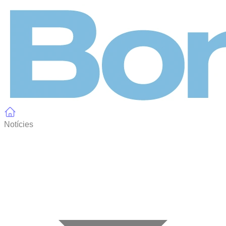
Panell de gestió de galetes
Notícies