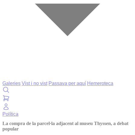
Galeries
Vist i no vist
Passava per aquí
Hemeroteca
Política
La compra de la parcel·la adjacent al museu Thyssen, a debat
popular