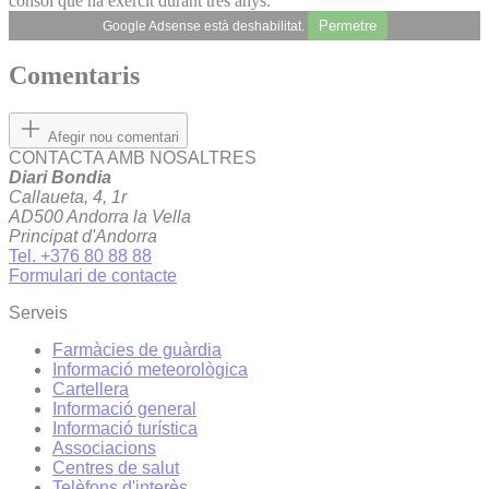
cònsol que ha exercit durant tres anys.
Permetre
Google Adsense està deshabilitat.
Comentaris
Afegir nou comentari
CONTACTA AMB NOSALTRES
Diari Bondia
Callaueta, 4, 1r
AD500 Andorra la Vella
Principat d'Andorra
Tel. +376 80 88 88
Formulari de contacte
Serveis
Farmàcies de guàrdia
Informació meteorològica
Cartellera
Informació general
Informació turística
Associacions
Centres de salut
Telèfons d'interès