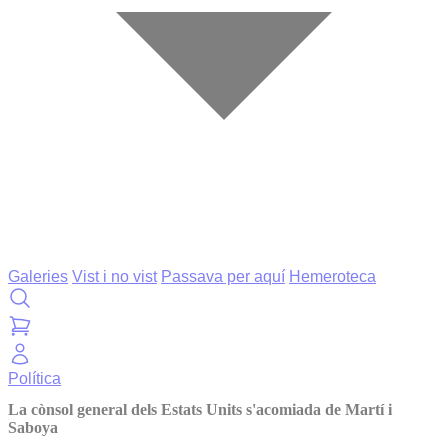
Galeries
Vist i no vist
Passava per aquí
Hemeroteca
Política
La cònsol general dels Estats Units s'acomiada de Martí i
Saboya