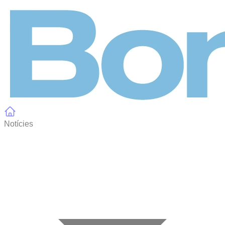
Panell de gestió de galetes
Notícies