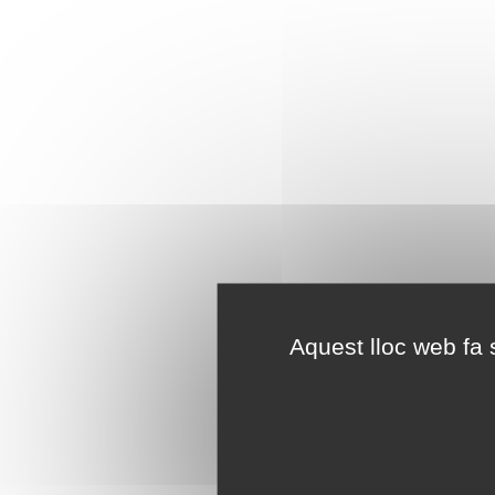
Aquest lloc web fa s