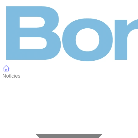
Panell de gestió de galetes
Notícies