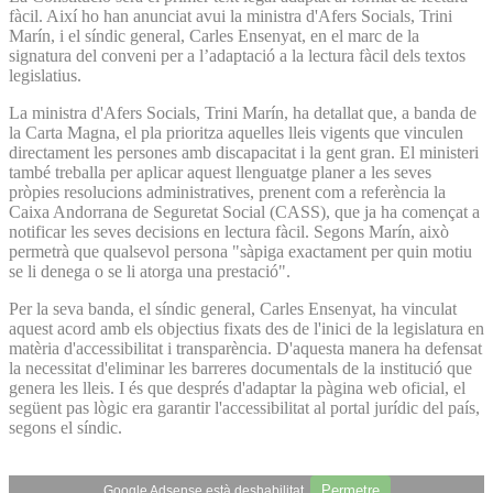
fàcil. Així ho han anunciat avui la ministra d'Afers Socials, Trini
Marín, i el síndic general, Carles Ensenyat, en el marc de la
signatura del conveni per a l’adaptació a la lectura fàcil dels textos
legislatius.
La ministra d'Afers Socials, Trini Marín, ha detallat que, a banda de
la Carta Magna, el pla prioritza aquelles lleis vigents que vinculen
directament les persones amb discapacitat i la gent gran. El ministeri
també treballa per aplicar aquest llenguatge planer a les seves
pròpies resolucions administratives, prenent com a referència la
Caixa Andorrana de Seguretat Social (CASS), que ja ha començat a
notificar les seves decisions en lectura fàcil. Segons Marín, això
permetrà que qualsevol persona "sàpiga exactament per quin motiu
se li denega o se li atorga una prestació".
Per la seva banda, el síndic general, Carles Ensenyat, ha vinculat
aquest acord amb els objectius fixats des de l'inici de la legislatura en
matèria d'accessibilitat i transparència. D'aquesta manera ha defensat
la necessitat d'eliminar les barreres documentals de la institució que
genera les lleis. I és que després d'adaptar la pàgina web oficial, el
següent pas lògic era garantir l'accessibilitat al portal jurídic del país,
segons el síndic.
Permetre
Google Adsense està deshabilitat.