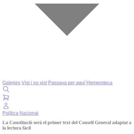
Galeries
Vist i no vist
Passava per aquí
Hemeroteca
Política
Nacional
La Constitució serà el primer text del Consell General adaptat a
la lectura fàcil