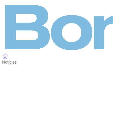
Panell de gestió de galetes
Notícies