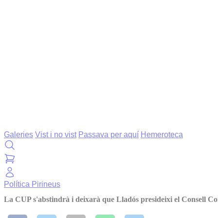
Galeries
Vist i no vist
Passava per aquí
Hemeroteca
Política
Pirineus
La CUP s'abstindrà i deixarà que Lladós presideixi el Consell C