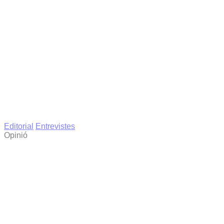
Editorial
Entrevistes
Opinió