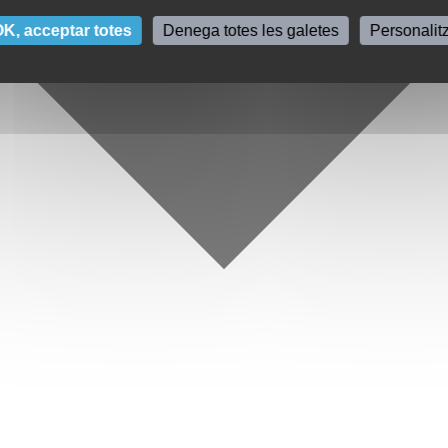
K, acceptar totes
Denega totes les galetes
Personalit