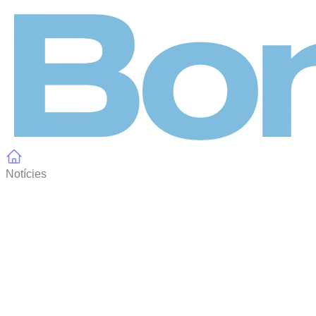
Panell de gestió de galetes
Notícies