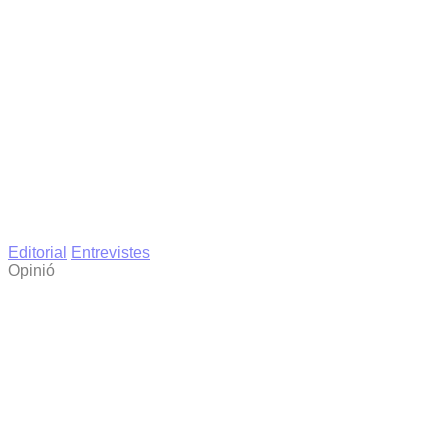
Editorial
Entrevistes
Opinió