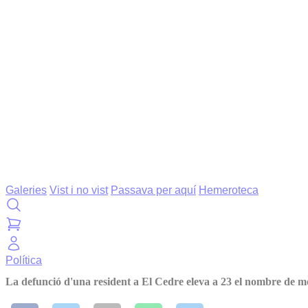
Galeries
Vist i no vist
Passava per aquí
Hemeroteca
Política
La defunció d'una resident a El Cedre eleva a 23 el nombre de m