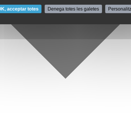
K, acceptar totes
Denega totes les galetes
Personalit