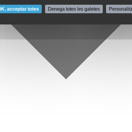
K, acceptar totes
Denega totes les galetes
Personalit