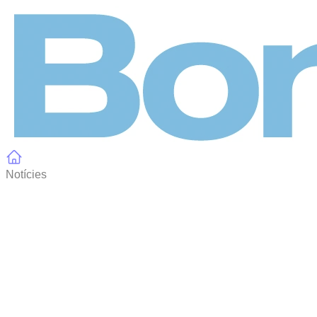
Panell de gestió de galetes
Notícies