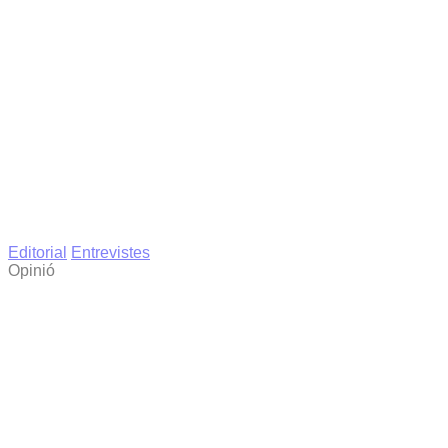
Editorial
Entrevistes
Opinió