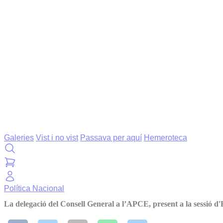
Galeries
Vist i no vist
Passava per aquí
Hemeroteca
Política
Nacional
La delegació del Consell General a l’APCE, present a la sessió d