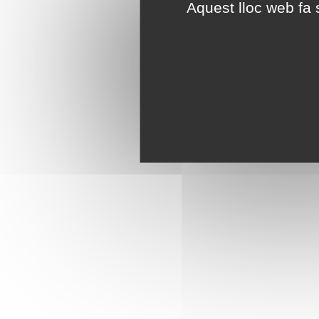
Aquest lloc web fa s