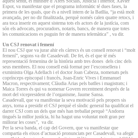
aquest sentit, el ministre d’Afers Socials, Justícia i Interior, Xavier
Espot, va manifestar que el programa informàtic té dues fases, la
primera de les quals, que és a nivell intern de la Batllia, “ja està molt
avançada, per no dir finalitzada, perquè només calen quatre retocs, i
ara toca inserir en aquest sistema tots els actors de la justícia, com
són els advocats, procuradors, notaris, bancs, de manera que totes
les comunicacions es puguin fer de manera telemàtica” , va dir.
Un CSJ renovat i femení
El nou CSJ que va jurar ahir els càrrecs és un consell renovat i “molt
femení”, segons va dir Casadevall. De fet, és el que té més
representació femenina de la història amb tres dones dels cinc dels
seus membres. El nou consell està format per l’exconsellera i
exministra Olga Adellach i el doctor Joan Cabeza, nomenats pels
coprínceps episcopal i francès, Joan-Enric Vives i Emmanuel
Macron, respectivament; Clàudia Arias pels batlles i magistrats; i
Maica Torres és qui va nomenar Govern recentment després de la
mort del vicepresident de l’organisme, Jaume Sansa.
Casadevall, que va manifestar la seva motivació pels propers sis
anys, torna a presidir el CSJ perquè el síndic general ha qualificat el
darrer CSJ com un dels que més han treballat perquè “Andorra
tingués la millor justícia, hi ha hagut una voluntat molt gran per
millorar les coses”, va dir.
Per la seva banda, el cap del Govern, que va manifestar que
compartia els eixos d’actuació pronunciats per Casadevall, va afegir