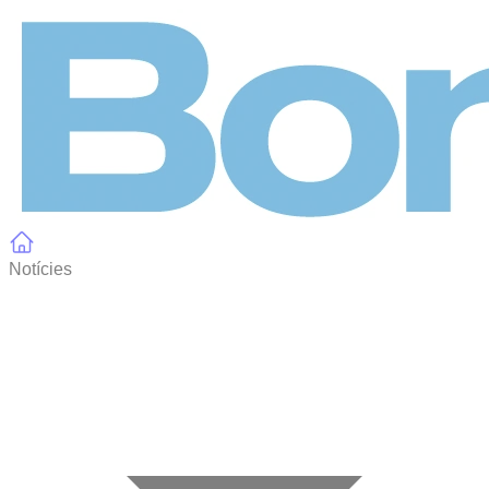
Panell de gestió de galetes
Notícies