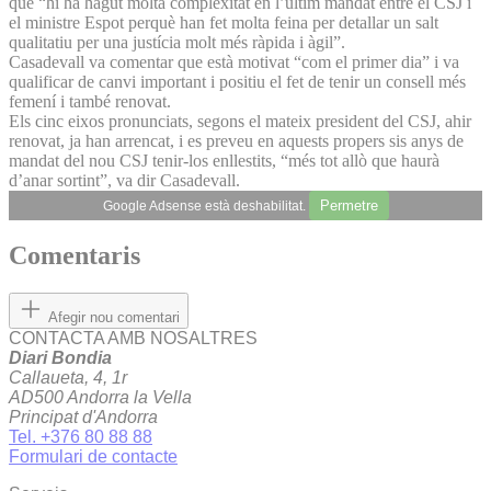
que “hi ha hagut molta complexitat en l’últim mandat entre el CSJ i
el ministre Espot perquè han fet molta feina per detallar un salt
qualitatiu per una justícia molt més ràpida i àgil”.
Casadevall va comentar que està motivat “com el primer dia” i va
qualificar de canvi important i positiu el fet de tenir un consell més
femení i també renovat.
Els cinc eixos pronunciats, segons el mateix president del CSJ, ahir
renovat, ja han arrencat, i es preveu en aquests propers sis anys de
mandat del nou CSJ tenir-los enllestits, “més tot allò que haurà
d’anar sortint”, va dir Casadevall.
Permetre
Google Adsense està deshabilitat.
Comentaris
Afegir nou comentari
CONTACTA AMB NOSALTRES
Diari Bondia
Callaueta, 4, 1r
AD500 Andorra la Vella
Principat d'Andorra
Tel. +376 80 88 88
Formulari de contacte