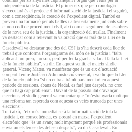
continua per sis anys més capitanejant l’òrgan que vetlla per la
independència de la justícia. El primer eix que per cronologia
s’executarà és el projecte d’informatització de la justícia i el seguirà,
com a conseqüència, la creació de l’expedient digital. També es
preveu una formació per als batlles i altres estaments judicials sobre
el nou codi de procediment civil, així com el seguiment de les obres
de la nova seu de la justícia, i la organització del trasllat. Finalment
va destacar com a rellevant la valoració que es farà de la Llei de la
funció pública.
Casadevall va destacar que des del CSJ ja s’ha descrit cada lloc de
treball que conforma l’organigrama del món de la justícia i “falta
aplicar-li un preu, un sou, però per fer la graella salarial falta la Llei
de la funció pública”, va dir. En aquest sentit, el mateix síndic
general, Vicenç Mateu, va manifestar que és un eix d’actuació
compartit entre Justícia i Administració General, i va dir que la Llei
de la funció pública “si no entra a tràmit parlamentari en aquest
període de sessions, abans de Nadal, es farà just després, no crec
que hi hagi cap problema”. Davant de la possibilitat d’avançar
eleccions, el síndic general va comentar que “m’estranyaria molt que
una reforma tan esperada com aquesta es veiés truncada per unes
eleccions”.
Tot i això, l’eix més immediat serà la informatització de tota la
justícia i, en conseqüència, es posarà en marxa l’expedient
electrònic que “és un avanç molt important perquè els professionals
enviaran els temes des del seu despatx”, va dir Casadevall. En