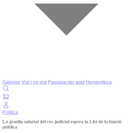
Galeries
Vist i no vist
Passava per aquí
Hemeroteca
Política
La graella salarial del cos judicial espera la Llei de la funció
pública