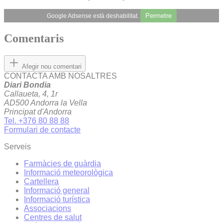
Permetre
Google Adsense està deshabilitat.
Comentaris
Afegir nou comentari
CONTACTA AMB NOSALTRES
Diari Bondia
Callaueta, 4, 1r
AD500 Andorra la Vella
Principat d'Andorra
Tel. +376 80 88 88
Formulari de contacte
Serveis
Farmàcies de guàrdia
Informació meteorològica
Cartellera
Informació general
Informació turística
Associacions
Centres de salut