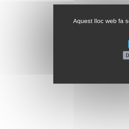
Aquest lloc web fa se
D