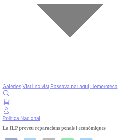
Galeries
Vist i no vist
Passava per aquí
Hemeroteca
Política
Nacional
La ILP preveu reparacions penals i econòmiques