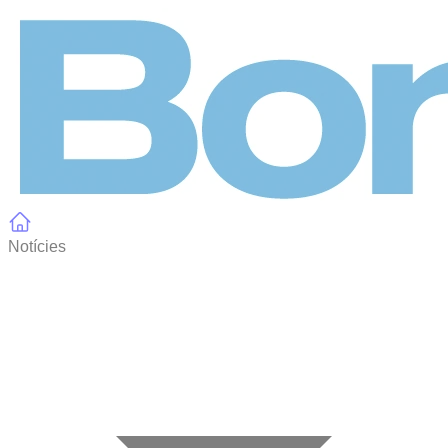
Panell de gestió de galetes
Notícies