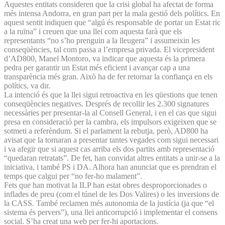
Aquestes entitats consideren que la crisi global ha afectat de forma
més intensa Andorra, en gran part per la mala gestió dels polítics. En
aquest sentit indiquen que “algú és responsable de portar un Estat ric
a la ruïna” i creuen que una llei com aquesta farà que els
representants “no s’ho prenguin a la lleugera” i assumeixin les
conseqüències, tal com passa a l’empresa privada. El vicepresident
d’AD800, Manel Montoro, va indicar que aquesta és la primera
pedra per garantir un Estat més eficient i avançar cap a una
transparència més gran. Això ha de fer retornar la confiança en els
polítics, va dir.
La intenció és que la llei sigui retroactiva en les qüestions que tenen
conseqüències negatives. Després de recollir les 2.300 signatures
necessàries per presentar-la al Consell General, i en el cas que sigui
presa en consideració per la cambra, els impulsors exigeixen que se
sotmeti a referèndum. Si el parlament la rebutja, però, AD800 ha
avisat que la tornaran a presentar tantes vegades com sigui necessari
i va afegir que si aquest cas arriba els dos partits amb representació
“quedaran retratats”. De fet, han convidat altres entitats a unir-se a la
iniciativa, i també PS i DA. Alhora han anunciat que es prendran el
temps que calgui per “no fer-ho malament”.
Fets que han motivat la ILP han estat obres desproporcionades o
inflades de preu (com el túnel de les Dos Valires) o les inversions de
la CASS. També reclamen més autonomia de la justícia (ja que “el
sistema és pervers”), una llei anticorrupció i implementar el consens
social. S’ha creat una web per fer-hi aportacions.