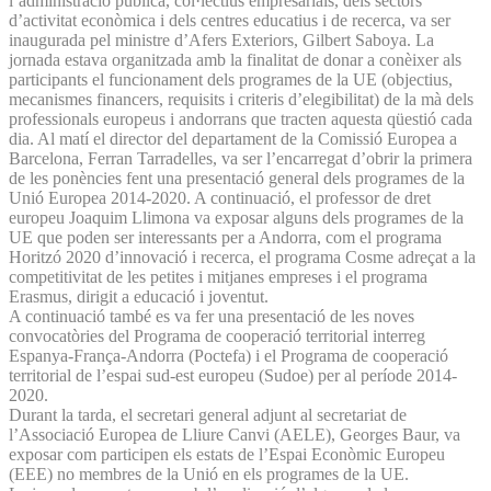
l’administració pública, col·lectius empresarials, dels sectors
d’activitat econòmica i dels centres educatius i de recerca, va ser
inaugurada pel ministre d’Afers Exteriors, Gilbert Saboya. La
jornada estava organitzada amb la finalitat de donar a conèixer als
participants el funcionament dels programes de la UE (objectius,
mecanismes financers, requisits i criteris d’elegibilitat) de la mà dels
professionals europeus i andorrans que tracten aquesta qüestió cada
dia. Al matí el director del departament de la Comissió Europea a
Barcelona, Ferran Tarradelles, va ser l’encarregat d’obrir la primera
de les ponències fent una presentació general dels programes de la
Unió Europea 2014-2020. A continuació, el professor de dret
europeu Joaquim Llimona va exposar alguns dels programes de la
UE que poden ser interessants per a Andorra, com el programa
Horitzó 2020 d’innovació i recerca, el programa Cosme adreçat a la
competitivitat de les petites i mitjanes empreses i el programa
Erasmus, dirigit a educació i joventut.
A continuació també es va fer una presentació de les noves
convocatòries del Programa de cooperació territorial interreg
Espanya-França-Andorra (Poctefa) i el Programa de cooperació
territorial de l’espai sud-est europeu (Sudoe) per al període 2014-
2020.
Durant la tarda, el secretari general adjunt al secretariat de
l’Associació Europea de Lliure Canvi (AELE), Georges Baur, va
exposar com participen els estats de l’Espai Econòmic Europeu
(EEE) no membres de la Unió en els programes de la UE.