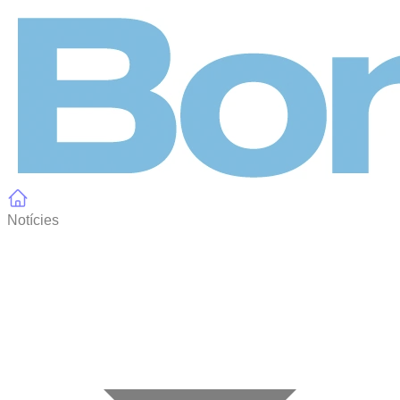
Panell de gestió de galetes
Notícies