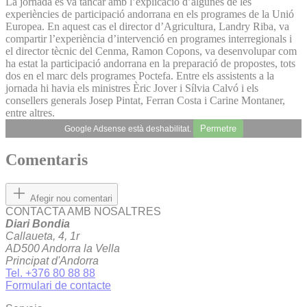
La jornada es va tancar amb l’explicació d’algunes de les
experiències de participació andorrana en els programes de la Unió
Europea. En aquest cas el director d’Agricultura, Landry Riba, va
compartir l’experiència d’intervenció en programes interregionals i
el director tècnic del Cenma, Ramon Copons, va des­envolupar com
ha estat la participació andorrana en la preparació de propostes, tots
dos en el marc dels programes Poctefa. Entre els assistents a la
jornada hi havia els ministres Èric Jover i Sílvia Calvó i els
consellers generals Josep Pintat, Ferran Costa i Carine Montaner,
entre altres.
Permetre
Google Adsense està deshabilitat.
Comentaris
Afegir nou comentari
CONTACTA AMB NOSALTRES
Diari Bondia
Callaueta, 4, 1r
AD500 Andorra la Vella
Principat d'Andorra
Tel. +376 80 88 88
Formulari de contacte