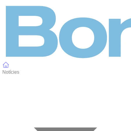
Panell de gestió de galetes
Notícies