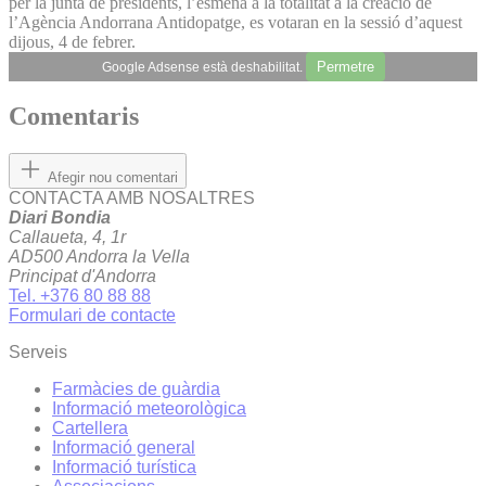
per la junta de presidents, l’esmena a la totalitat a la creació de
l’Agència Andorrana Antidopatge, es votaran en la sessió d’aquest
dijous, 4 de febrer.
Permetre
Google Adsense està deshabilitat.
Comentaris
Afegir nou comentari
CONTACTA AMB NOSALTRES
Diari Bondia
Callaueta, 4, 1r
AD500 Andorra la Vella
Principat d'Andorra
Tel. +376 80 88 88
Formulari de contacte
Serveis
Farmàcies de guàrdia
Informació meteorològica
Cartellera
Informació general
Informació turística