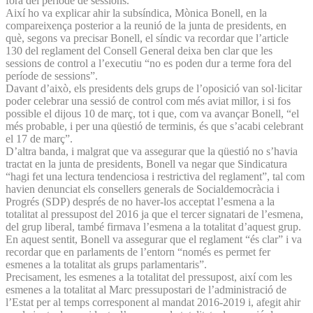
fora del període de sessions.
Així ho va explicar ahir la subsíndica, Mònica Bonell, en la
compareixença posterior a la reunió de la junta de presidents, en
què, segons va precisar Bonell, el síndic va recordar que l’article
130 del reglament del Consell General deixa ben clar que les
sessions de control a l’executiu “no es poden dur a terme fora del
període de sessions”.
Davant d’això, els presidents dels grups de l’oposició van sol·licitar
poder celebrar una sessió de control com més aviat millor, i si fos
possible el dijous 10 de març, tot i que, com va avançar Bonell, “el
més probable, i per una qüestió de terminis, és que s’acabi celebrant
el 17 de març”.
D’altra banda, i malgrat que va assegurar que la qüestió no s’havia
tractat en la junta de presidents, Bonell va negar que Sindicatura
“hagi fet una lectura tendenciosa i restrictiva del reglament”, tal com
havien denunciat els consellers generals de Socialdemocràcia i
Progrés (SDP) després de no haver-los acceptat l’esmena a la
totalitat al pressupost del 2016 ja que el tercer signatari de l’esmena,
del grup liberal, també firmava l’esmena a la totalitat d’aquest grup.
En aquest sentit, Bonell va assegurar que el reglament “és clar” i va
recordar que en parlaments de l’entorn “només es permet fer
esmenes a la totalitat als grups parla­mentaris”.
Precisament, les esmenes a la totalitat del pressupost, així com les
esmenes a la totalitat al Marc pressupostari de l’administració de
l’Estat per al temps corresponent al mandat 2016-2019 i, afegit ahir