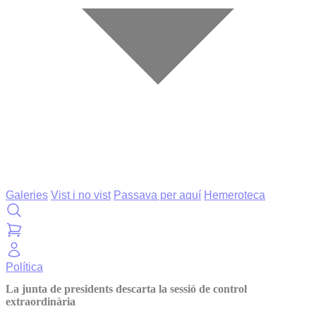
Galeries
Vist i no vist
Passava per aquí
Hemeroteca
Política
La junta de presidents descarta la sessió de control
extraordinària