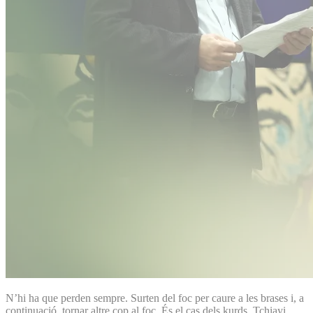
N’hi ha que perden sempre. Surten del foc per caure a les brases i, a
continuació, tornar altre cop al foc. És el cas dels kurds. Tchiayi