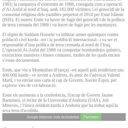
1983; la campanya d’extermini de 1988, coneguda com a operació
d’Al-Anfal al nord d’Iraq, amb 182.000 víctimes; i el genocidi de la
comunitat religiosa dels yazidites perpetrat el 2014 per Estat Islàmic
(ISIS). El mateix Emin va haver de fugir del genocidi i de la política
de terra cremada del 1988 i va haver de fugir per les muntanyes.
El règim de Saddam Hussein va utilitzar armes químiques contra
població civil kurda –tot i la prohibició internacional– i va ser el
responsable d’una política de terra cremada al nord de l’Iraq.
L’operació Al-Anfal del 1988 va comportar bombardejos químics,
execucions massives i fosses comunes, moltes de les quals encara
s’estan documentant.
Emin, que viu a Montauban (França) –en aquell país resideixen uns
400.000 kurds– ve sovint a Andorra, és amic de l’advocat Valentí
Martí, i va enviar una carta al cap de Govern, Xavier Espot, per
explorar vies de col·laboració.
Entre els assistents a la conferència, l'excap de Govern Jaume
Bartumeu, el rector de la Universitat d'Andorra (UdA), Juli
Minoves, i l'única resident kurda a Andorra que ha trobat aquí la
seva terra d'acollida.
Permetre
Google Adsense està deshabilitat.