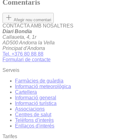
Comentaris
Afegir nou comentari
CONTACTA AMB NOSALTRES
Diari Bondia
Callaueta, 4, 1r
AD500 Andorra la Vella
Principat d'Andorra
Tel. +376 80 88 88
Formulari de contacte
Serveis
Farmàcies de guàrdia
Informació meteorològica
Cartellera
Informació general
Informació turística
Associacions
Centres de salut
Telèfons d'interès
Enllaços d'interés
Tarifes