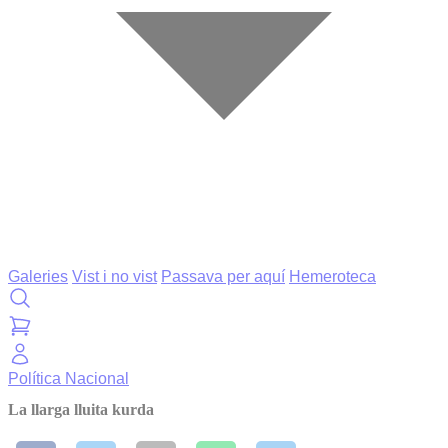
Galeries
Vist i no vist
Passava per aquí
Hemeroteca
Política
Nacional
La llarga lluita kurda