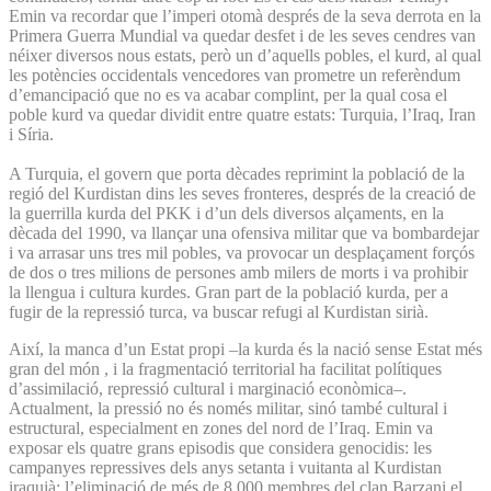
Emin va recordar que l’imperi otomà després de la seva derrota en la
Primera Guerra Mundial va quedar desfet i de les seves cendres van
néixer diversos nous estats, però un d’aquells pobles, el kurd, al qual
les potències occidentals vencedores van prometre un referèndum
d’emancipació que no es va acabar complint, per la qual cosa el
poble kurd va quedar dividit entre quatre estats: Turquia, l’Iraq, Iran
i Síria.
A Turquia, el govern que porta dècades reprimint la població de la
regió del Kurdistan dins les seves fronteres, després de la creació de
la guerrilla kurda del PKK i d’un dels diversos alçaments, en la
dècada del 1990, va llançar una ofensiva militar que va bombardejar
i va arrasar uns tres mil pobles, va provocar un desplaçament forçós
de dos o tres milions de persones amb milers de morts i va prohibir
la llengua i cultura kurdes. Gran part de la població kurda, per a
fugir de la repressió turca, va buscar refugi al Kurdistan sirià.
Així, la manca d’un Estat propi –la kurda és la nació sense Estat més
gran del món , i la fragmentació territorial ha facilitat polítiques
d’assimilació, repressió cultural i marginació econòmica–.
Actualment, la pressió no és només militar, sinó també cultural i
estructural, especialment en zones del nord de l’Iraq. Emin va
exposar els quatre grans episodis que considera genocidis: les
campanyes repressives dels anys setanta i vuitanta al Kurdistan
iraquià; l’eliminació de més de 8.000 membres del clan Barzani el