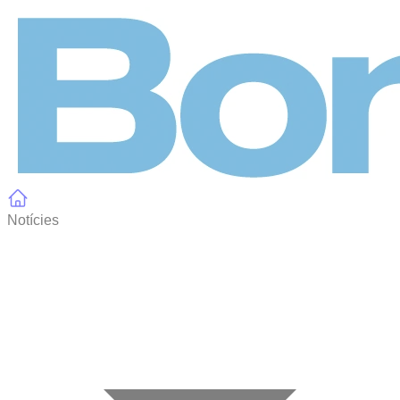
Panell de gestió de galetes
Notícies