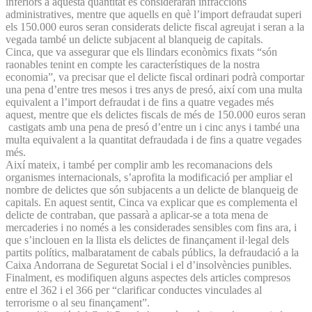
inferiors a aquesta quantitat es consideraran infraccions
administratives, mentre que aquells en què l’import defraudat superi
els 150.000 euros seran considerats delicte fiscal agreujat i seran a la
vegada també un delicte subjacent al blanqueig de capitals.
Cinca, que va assegurar que els llindars econòmics fixats “són
raonables tenint en compte les característiques de la nostra
economia”, va precisar que el delicte fiscal ordinari podrà comportar
una pena d’entre tres mesos i tres anys de presó, així com una multa
equivalent a l’import defraudat i de fins a quatre vegades més
aquest, mentre que els delictes fiscals de més de 150.000 euros seran
castigats amb una pena de presó d’entre un i cinc anys i també una
multa equivalent a la quantitat defraudada i de fins a quatre vegades
més.
Així mateix, i també per complir amb les recomanacions dels
organismes internacionals, s’aprofita la modificació per ampliar el
nombre de delictes que són subjacents a un delicte de blanqueig de
capitals. En aquest sentit, Cinca va explicar que es complementa el
delicte de contraban, que passarà a aplicar-se a tota mena de
mercaderies i no només a les considerades sensibles com fins ara, i
que s’inclouen en la llista els delictes de finançament il·legal dels
partits polítics, malbaratament de cabals públics, la defraudació a la
Caixa Andorrana de Seguretat Social i el d’insol­vències punibles.
Finalment, es modifiquen alguns aspectes dels articles compresos
entre el 362 i el 366 per “clarificar conductes vinculades al
terrorisme o al seu finançament”.