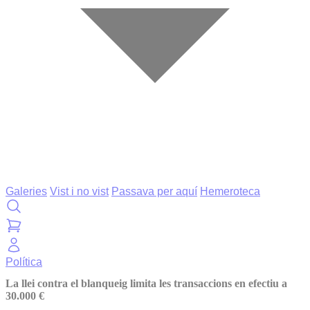
Galeries
Vist i no vist
Passava per aquí
Hemeroteca
Política
La llei contra el blanqueig limita les transaccions en efectiu a
30.000 €