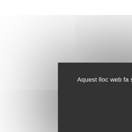
Aquest lloc web fa s