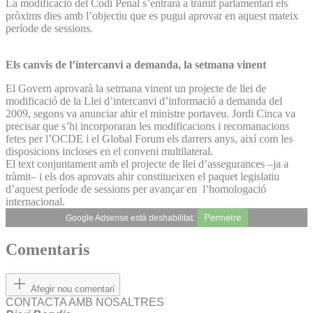
La modificació del Codi Penal s’entrarà a tràmit parlamentari els
pròxims dies amb l’objectiu que es pugui aprovar en aquest mateix
període de sessions.
Els canvis de l’intercanvi a demanda, la setmana vinent
El Govern aprovarà la setmana vinent un projecte de llei de
modificació de la Llei d’intercanvi d’informació a demanda del
2009, segons va anunciar ahir el ministre portaveu. Jordi Cinca va
precisar que s’hi incorporaran les modificacions i recomanacions
fetes per l’OCDE i el Global Forum els darrers anys, així com les
disposicions incloses en el conveni multilateral.
El text conjuntament amb el projecte de llei d’assegurances –ja a
tràmit– i els dos aprovats ahir constitueixen el paquet legislatiu
d’aquest període de sessions per avançar en l’homologació
internacional.
Permetre
Google Adsense està deshabilitat.
Comentaris
Afegir nou comentari
CONTACTA AMB NOSALTRES