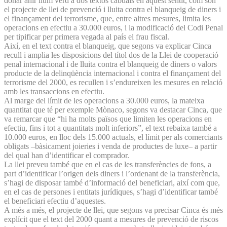
donar ahir llum verd a dos textos cabdals en aquest sentit, com són
el projecte de llei de prevenció i lluita contra el blanqueig de diners i
el finançament del terrorisme, que, entre altres mesures, limita les
operacions en efectiu a 30.000 euros, i la modificació del Codi Penal
per tipificar per primera vegada al país el frau fiscal.
Així, en el text contra el blanqueig, que segons va explicar Cinca
recull i amplia les disposicions del títol dos de la Llei de cooperació
penal internacional i de lluita contra el blanqueig de diners o valors
producte de la delinqüència internacional i contra el finançament del
terrorisme del 2000, es recullen i s’endureixen les mesures en relació
amb les transaccions en efectiu.
Al marge del límit de les operacions a 30.000 euros, la mateixa
quantitat que té per exemple Mònaco, segons va destacar Cinca, que
va remarcar que “hi ha molts països que limiten les operacions en
efectiu, fins i tot a quantitats molt inferiors”, el text rebaixa també a
10.000 euros, en lloc dels 15.000 actuals, el límit per als comerciants
obligats –bàsicament joieries i venda de productes de luxe– a partir
del qual han d’identificar el comprador.
La llei preveu també que en el cas de les transferències de fons, a
part d’identificar l’origen dels diners i l’ordenant de la transferència,
s’hagi de disposar també d’informació del beneficiari, així com que,
en el cas de persones i entitats jurídiques, s’hagi d’identificar també
el beneficiari efectiu d’a­questes.
A més a més, el projecte de llei, que segons va precisar Cinca és més
explícit que el text del 2000 quant a mesures de prevenció de riscos