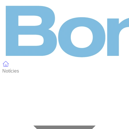
Panell de gestió de galetes
Notícies