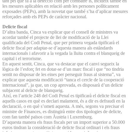
tant pel que fa a la detecció com per combatre’ls, incideix també en
les mesures aplicables en relació amb les persones políticament
exposades (PEPs), amb la novetat que també s’ha d’aplicar mesures
reforçades amb els PEPs de caràcter nacional.
Delicte fiscal
D’altra banda, Cinca va explicar que el consell de ministres va
acordar també el projecte de llei de modificació de la Llei
qualificada del Codi Penal, que per primera vegada tipificarà el
delicte fiscal per adaptar-se d’aquesta manera als estàndards
internacionals i afavorir a la vegada la lluita contra el blanqueig de
capital i el terrorisme.
En aquest sentit, Cinca, que va destacar que el canvi segueix la
lògica de l’esforç fet en dotar-se d’un marc fiscal i que “no tindria
sentit no disposar de les eines per perseguir fraus al sistema”, va
explicar que aquesta modificació “tanca el cercle de la cooperació
internacional”, ja que, un cop aprovada, es disposarà d’un delicte
subjacent al delicte de blanqueig.
Així, en l’article 248 del Codi Penal es tipificarà el delicte fiscal en
aquells casos en què es declari malament, és a dir es defraudi en la
declaració, o en què s’ometi aquesta. A més, segons va precisar el
ministre de Finances, es distingirà entre dos tipologies de delicte,
com fan també països com Àustria i Luxemburg.
D’aquesta manera els fraus fiscals per un import superior a 50.000
euros tindran la consideració de delicte fiscal ordinari i els fraus