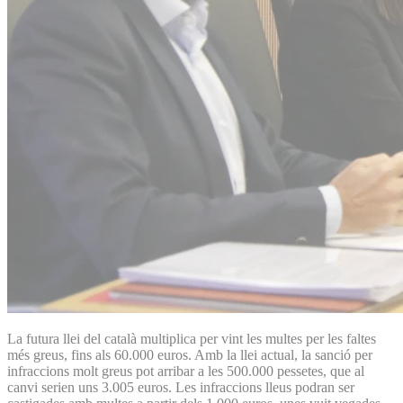
La futura llei del català multiplica per vint les multes per les faltes
més greus, fins als 60.000 euros. Amb la llei actual, la sanció per
infraccions molt greus pot arribar a les 500.000 pessetes, que al
canvi serien uns 3.005 euros. Les infraccions lleus podran ser