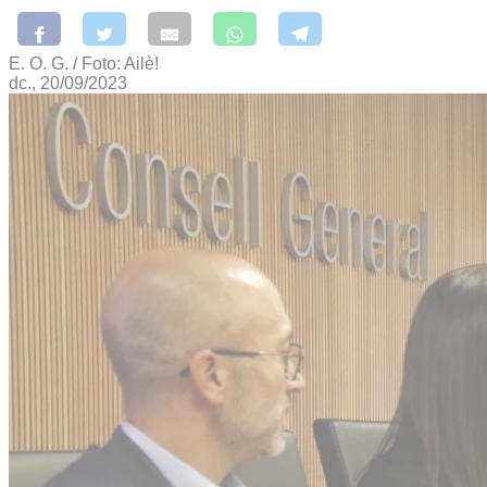
E. O. G. / Foto: Ailè!
dc., 20/09/2023