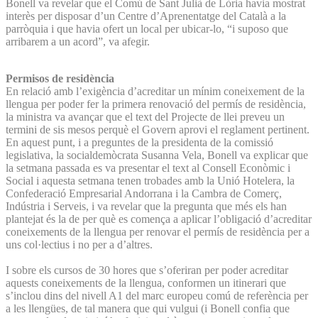
Bonell va revelar que el Comú de Sant Julià de Lòria havia mostrat
interès per disposar d’un Centre d’Aprenentatge del Català a la
parròquia i que havia ofert un local per ubicar-lo, “i suposo que
arribarem a un acord”, va afegir.
Permisos de residència
En relació amb l’exigència d’acreditar un mínim coneixement de la
llengua per poder fer la primera renovació del permís de residència,
la ministra va avançar que el text del Projecte de llei preveu un
termini de sis mesos perquè el Govern aprovi el reglament pertinent.
En aquest punt, i a preguntes de la presidenta de la comissió
legislativa, la socialdemòcrata Susanna Vela, Bonell va explicar que
la setmana passada es va presentar el text al Consell Econòmic i
Social i aquesta setmana tenen trobades amb la Unió Hotelera, la
Confederació Empresarial Andorrana i la Cambra de Comerç,
Indústria i Serveis, i va revelar que la pregunta que més els han
plantejat és la de per què es comença a aplicar l’obligació d’acreditar
coneixements de la llengua per renovar el permís de residència per a
uns col·lectius i no per a d’altres.
I sobre els cursos de 30 hores que s’oferiran per poder acreditar
aquests coneixements de la llengua, conformen un itinerari que
s’inclou dins del nivell A1 del marc europeu comú de referència per
a les llengües, de tal manera que qui vulgui (i Bonell confia que