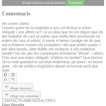
Permetre
Google Adsense està deshabilitat.
Comentaris
les coses clares
Llavors quina és la resposta a uns col·lectius si estan
obligats i uns altres no? I si us plau que no em diguin que és
per treballar de cara al públic que molts dels assalariats no
estem de cara al públic. A veure si tenen coratge de dir que
ara a Andorra manen els youtubers i els que porten pasta. I,
per altra banda, altre dubte: els multaran a ells mateixos
també? Ho dic per les campanyes d'Andorra "World", i altres,
O és que uns estan obligats i d'altres no també? Que bonica
se'ns està quedant la societat andorrana, pe pixar i no treure
gota... els de política lingüística deuen al·lucinar però que
molt.
👍
👎
Afegir resposta
Afegir nou comentari
CONTACTA AMB NOSALTRES
Diari Bondia