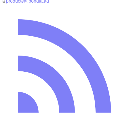
a
producte@bondia.ad