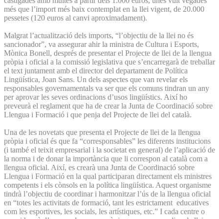
castigades amb multes a partir dels 1.000 euros, unes vuit vegades
més que l’import més baix contemplat en la llei vigent, de 20.000
pessetes (120 euros al canvi aproximadament).
Malgrat l’actualització dels imports, “l’objectiu de la llei no és
sancionador”, va assegurar ahir la ministra de Cultura i Esports,
Mònica Bonell, després de presentar el Projecte de llei de la llengua
pròpia i oficial a la comissió legislativa que s’encarregarà de treballar
el text juntament amb el director del departament de Política
Lingüística, Joan Sans. Un dels aspectes que van revelar els
responsables governamentals va ser que els comuns tindran un any
per aprovar les seves ordinacions d’usos lingüístics. Així ho
preveurà el reglament que ha de crear la Junta de Coordinació sobre
Llengua i Formació i que penja del Projecte de llei del català.
Una de les novetats que presenta el Projecte de llei de la llengua
pròpia i oficial és que fa “corresponsables” les diferents institucions
(i també el teixit empresarial i la societat en general) de l’aplicació de
la norma i de donar la importància que li correspon al català com a
llengua oficial. Així, es crearà una Junta de Coordinació sobre
Llengua i Formació en la qual participaran directament els ministres
competents i els cònsols en la política lingüística. Aquest organisme
tindrà l’objectiu de coordinar i harmonitzar l’ús de la llengua oficial
en “totes les activitats de formació, tant les estrictament educatives
com les esportives, les socials, les artístiques, etc.” I cada centre o