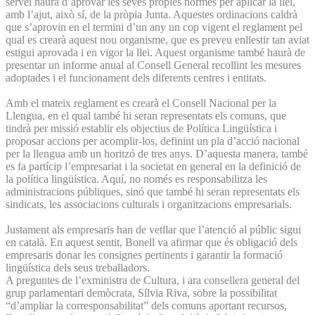
servei haurà d’aprovar les seves pròpies normes per aplicar la llei,
amb l’ajut, això sí, de la pròpia Junta. Aquestes ordinacions caldrà
que s’aprovin en el termini d’un any un cop vigent el reglament pel
qual es crearà aquest nou organisme, que es preveu enllestir tan aviat
estigui aprovada i en vigor la llei. Aquest organisme també haurà de
presentar un informe anual al Consell General recollint les mesures
adoptades i el funcionament dels diferents centres i entitats.
Amb el mateix reglament es crearà el Consell Nacional per la
Llengua, en el qual també hi seran representats els comuns, que
tindrà per missió establir els objectius de Política Lingüística i
proposar accions per acomplir-los, definint un pla d’acció nacional
per la llengua amb un horitzó de tres anys. D’aquesta manera, també
es fa partícip l’empresariat i la societat en general en la definició de
la política lingüística. Aquí, no només es responsabilitza les
administracions públiques, sinó que també hi seran representats els
sindicats, les associacions culturals i organitzacions empresarials.
Justament als empresaris han de vetllar que l’atenció al públic sigui
en català. En aquest sentit, Bonell va afirmar que és obligació dels
empresaris donar les consignes pertinents i garantir la formació
lingüística dels seus treballadors.
A preguntes de l’exministra de Cultura, i ara consellera general del
grup parlamentari demòcrata, Sílvia Riva, sobre la possibilitat
“d’ampliar la corresponsabilitat” dels comuns aportant recursos,