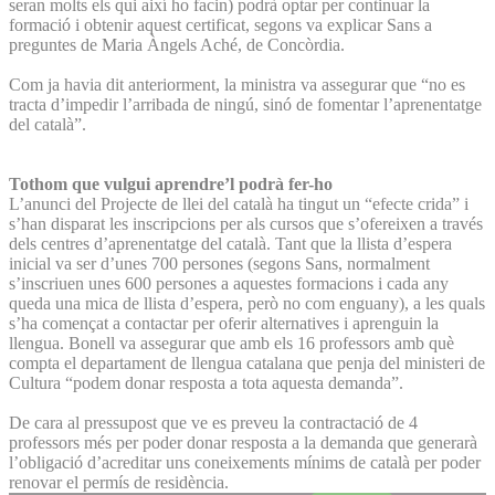
seran molts els qui així ho facin) podrà optar per continuar la
formació i obtenir aquest certificat, segons va explicar Sans a
preguntes de Maria Àngels Aché, de Concòrdia.
Com ja havia dit anteriorment, la ministra va assegurar que “no es
tracta d’impedir l’arribada de ningú, sinó de fomentar l’aprenentatge
del català”.
Tothom que vulgui aprendre’l podrà fer-ho
L’anunci del Projecte de llei del català ha tingut un “efecte crida” i
s’han disparat les inscripcions per als cursos que s’ofereixen a través
dels centres d’aprenentatge del català. Tant que la llista d’espera
inicial va ser d’unes 700 persones (segons Sans, normalment
s’inscriuen unes 600 persones a aquestes formacions i cada any
queda una mica de llista d’espera, però no com enguany), a les quals
s’ha començat a contactar per oferir alternatives i aprenguin la
llengua. Bonell va assegurar que amb els 16 professors amb què
compta el departament de llengua catalana que penja del ministeri de
Cultura “podem donar resposta a tota aquesta demanda”.
De cara al pressupost que ve es preveu la contractació de 4
professors més per poder donar resposta a la demanda que generarà
l’obligació d’acreditar uns coneixements mínims de català per poder
renovar el permís de residència.