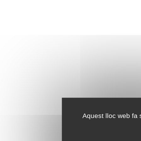
Aquest lloc web fa s