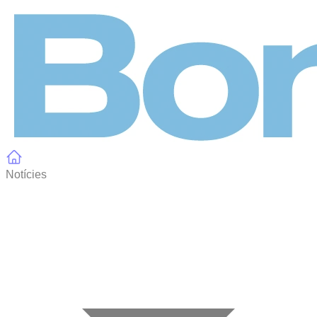
Panell de gestió de galetes
Notícies