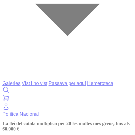
Galeries
Vist i no vist
Passava per aquí
Hemeroteca
Política
Nacional
La llei del català multiplica per 20 les multes més greus, fins als
60.000 €