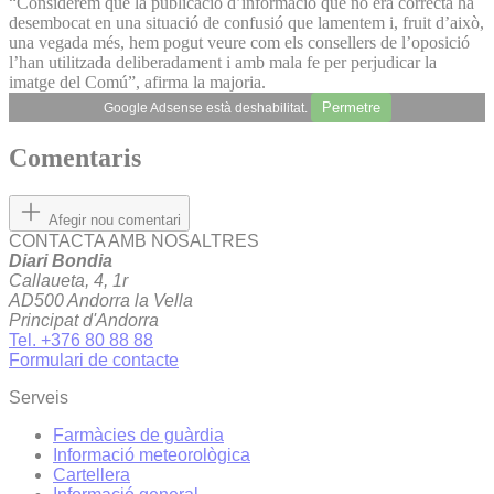
“Considerem que la publicació d’informació que no era correcta ha
desembocat en una situació de confusió que lamentem i, fruit d’això,
una vegada més, hem pogut veure com els consellers de l’oposició
l’han utilitzada deliberadament i amb mala fe per perjudicar la
imatge del Comú”, afirma la majoria.
Permetre
Google Adsense està deshabilitat.
Comentaris
Afegir nou comentari
CONTACTA AMB NOSALTRES
Diari Bondia
Callaueta, 4, 1r
AD500 Andorra la Vella
Principat d'Andorra
Tel. +376 80 88 88
Formulari de contacte
Serveis
Farmàcies de guàrdia
Informació meteorològica
Cartellera