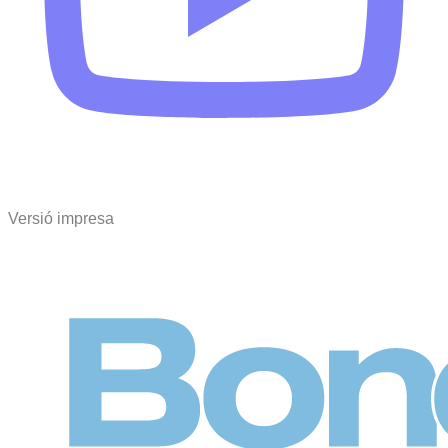
Versió impresa