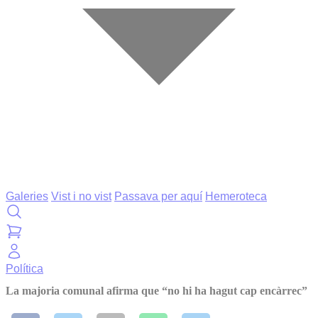
Galeries
Vist i no vist
Passava per aquí
Hemeroteca
Política
La majoria comunal afirma que “no hi ha hagut cap encàrrec”