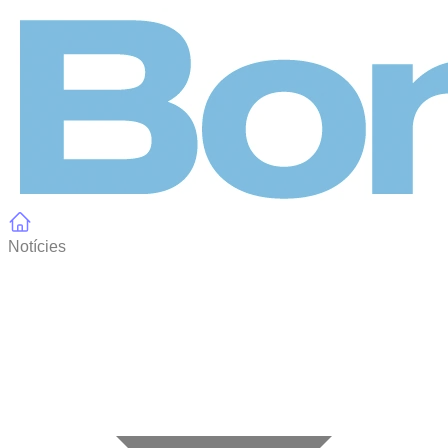
Panell de gestió de galetes
Notícies