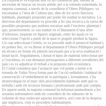
La corporació va exposar ahir en un comunicat que, davant la
necessitat de buscar un recurs artístic per a la rotonda esmentada, la
majoria comunal, a través de la conselleria d’Obres Públiques, va
encomanar a l’àrea de Cultura que, dins de les seves funcions
habituals, plantegés propostes per poder fer realitat la iniciativa. La
directora del departament va procedir a fer una recerca a la xarxa de
possibles propostes que podrien encaixar amb l’encàrrec plantejat i
que, posteriorment, es van traduir en el lliurament d’una sèrie
d’esbossos, inspirats en figures originals, entre les quals es va
seleccionar l’opció a partir de la qual es pogués produir la figura.
Un cop seleccionat l’esbós, es va procedir amb el protocol habitual i,
en primer lloc, es va lliurar al departament d’Obres Públiques perquè
els tècnics en fessin els plànols necessaris per a la seva realització i
instal·lació. Seguidament, i donat el tipus de material seleccionat per
a l’escultura, es van demanar pressupostos a diferents serralleries del
país i es va adjudicar el treball a la proposta més econòmica.
El Comú considera que l’actuació que vol portar a terme a la
rotonda de Valira Nova forma part de l’acció ordinària i habitual de
conservació i d’embelliment de la parròquia i, formalment, s’ha
desenvolupat en el marc dels procediments habituals amb què es
treballa i amb els recursos humans i professionals amb què compta.
En aquest sentit, la majoria comunal ha informat puntualment a les
sessions informatives amb els consellers de les minories de la
voluntat de tirar endavant aquesta iniciativa, així com de la despesa
que implicava, com es procedeix habitualment.