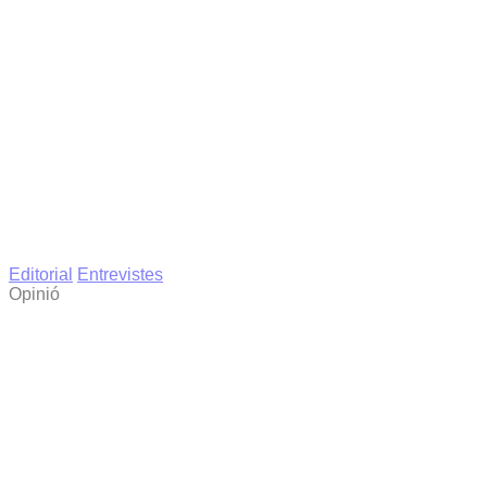
Editorial
Entrevistes
Opinió