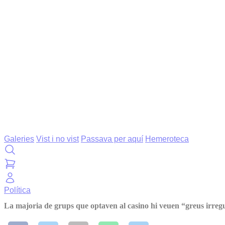
Galeries
Vist i no vist
Passava per aquí
Hemeroteca
Política
La majoria de grups que optaven al casino hi veuen “greus irregu