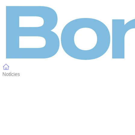
Panell de gestió de galetes
Notícies