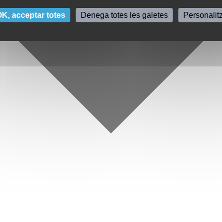
K, acceptar totes
Denega totes les galetes
Personalit