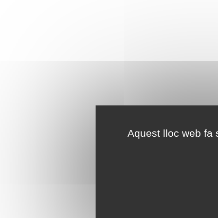
Aquest lloc web fa s