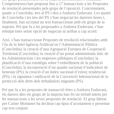
Compromesos) han proposat fins a 17 transaccions a les Propostes
de resolució presentades pels grups de l’oposició. Concretament,
quatre a Concòrdia, tres al PS i deu a Andorra Endavant. Les quatre
de Concòrdia i les tres del PS s’han negociat les darreres hores i,
finalment, han acceptat un text transaccionat amb els grups de la
majoria. Pel que fa a les proposades a Andorra Endavant, s’han
rebutjat totes sense opció de negociar ni arribar a cap acord.
Així, s’han transaccionat Propostes de resolució relacionades amb
l’ús de la Intel·ligència Artificial en l’Administració Pública
(Concòrdia); la creació d’una Agrupació Europea de Cooperació
Territorial (Concòrdia); la creació d’un portal administratiu únic de
les Administracions i les empreses públiques (Concòrdia); la
planificació d’una estratègia sobre l’embelliment de la població
(Concòrdia); la incorporació d’un quadre nacional d’indicadors de
benestar (PS); la creació d’un índex nacional d’esforç residencial
(PS); i la signatura i ratificació de la Convenció Internacional de la
protecció dels drets dels treballadors migrants (PS).
Pel que fa a les propostes de transacció fetes a Andorra Endavant,
els darrers dies els grups de la majoria han fet un treball intens per
fer transaccions a les seves propostes de resolució. El grup liderat
per Carine Montaner ha declinat cap tipus d’acostament o presentar
cap text conjunt.