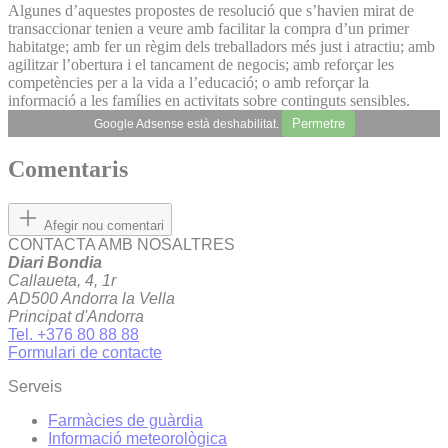
Algunes d’aquestes propostes de resolució que s’havien mirat de
transaccionar tenien a veure amb facilitar la compra d’un primer
habitatge; amb fer un règim dels treballadors més just i atractiu; amb
agilitzar l’obertura i el tancament de negocis; amb reforçar les
competències per a la vida a l’educació; o amb reforçar la
informació a les famílies en activitats sobre continguts sensibles.
Permetre
Google Adsense està deshabilitat.
Comentaris
Afegir nou comentari
CONTACTA AMB NOSALTRES
Diari Bondia
Callaueta, 4, 1r
AD500 Andorra la Vella
Principat d'Andorra
Tel. +376 80 88 88
Formulari de contacte
Serveis
Farmàcies de guàrdia
Informació meteorològica