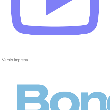
Versió impresa