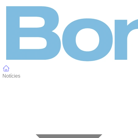
Panell de gestió de galetes
Notícies