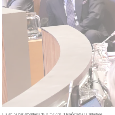
Els grups parlamentaris de la majoria (Demòcrates i Ciutadans