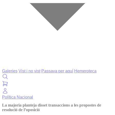
Galeries
Vist i no vist
Passava per aquí
Hemeroteca
Política
Nacional
La majoria planteja disset transaccions a les propostes de
resolució de l’oposició