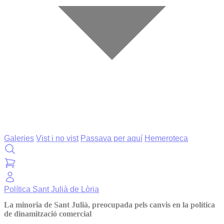
Galeries
Vist i no vist
Passava per aquí
Hemeroteca
Política
Sant Julià de Lòria
La minoria de Sant Julià, preocupada pels canvis en la política
de dinamització comercial