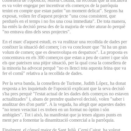
consellera de l'oposició, Mireia Codina, ha recordat que la iniciativa
es va voler engegar per incentivar els comerços de la parròquia
tenint en compte que estan patint "un moment delicat". Segons ha
exposat, volien fer d'aquest projecte "una cosa consistent, que
perdurés en el temps i no fos una cosa immediata". De tota manera,
ha entès la decisió presa des de la majoria de voler aturar-lo perquè
"no entrava dins dels seus projectes".
En el marc d'aquest estudi, es va realitzar una recollida de dades per
conèixer la situació del comerç i es va concloure que "hi ha un gran
volum de comerç que es desenvolupa en despatxos". La proposta es
concentrava en els 300 comerços que estan a peu de carrer i que són
els que pateixen una pitjor situació, per la qual cosa la consellera de
la minoria ha advocat perquè "no es llenci tota aquesta feina que va
fer el comú" relativa a la recollida de dades.
Per la seva banda, la consellera de Turisme, Judith López, ha donat
resposta a les inquietuds de l'oposició explicant que la seva decisió
s'ha pres perquè "l'estat actual de les dades dels comerços no estaven
actualitzades" i, abans de prendre qualsevol decisió, volen "saber i
analitzar des d'on partir". A la vegada, ha afegit que aquestes dades
"no tenen veracitat i es troben en un format no òptim i són
ambigües". Tot i això, ha manifestat que ja tenen alguns punts en
ment per a fomentar la dinamització comercial a la parròquia.
Finalment, el cònsol major de Sant Julià, Cerni Cairat, ha volgut