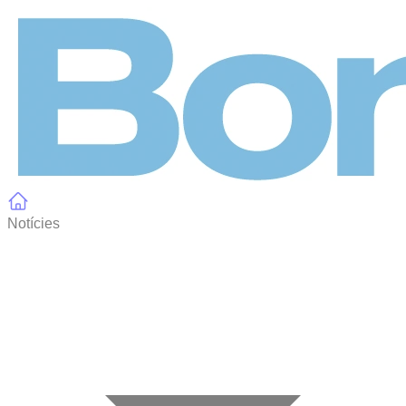
Panell de gestió de galetes
Notícies