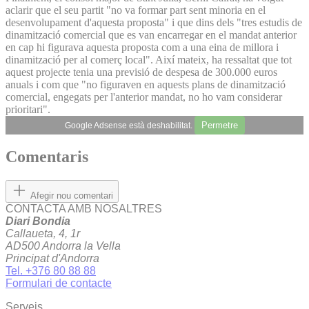
aclarir que el seu partit "no va formar part sent minoria en el
desenvolupament d'aquesta proposta" i que dins dels "tres estudis de
dinamització comercial que es van encarregar en el mandat anterior
en cap hi figurava aquesta proposta com a una eina de millora i
dinamització per al comerç local". Així mateix, ha ressaltat que tot
aquest projecte tenia una previsió de despesa de 300.000 euros
anuals i com que "no figuraven en aquests plans de dinamització
comercial, engegats per l'anterior mandat, no ho vam considerar
prioritari".
Permetre
Google Adsense està deshabilitat.
Comentaris
Afegir nou comentari
CONTACTA AMB NOSALTRES
Diari Bondia
Callaueta, 4, 1r
AD500 Andorra la Vella
Principat d'Andorra
Tel. +376 80 88 88
Formulari de contacte
Serveis