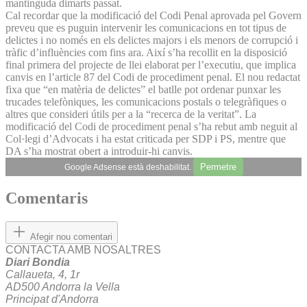
mantinguda dimarts passat.
Cal recordar que la modificació del Codi Penal aprovada pel Govern
preveu que es puguin intervenir les comunicacions en tot tipus de
delictes i no només en els delictes majors i els menors de corrupció i
tràfic d’influències com fins ara. Així s’ha recollit en la disposició
final primera del projecte de llei elaborat per l’executiu, que implica
canvis en l’article 87 del Codi de procediment penal. El nou redactat
fixa que “en matèria de delictes” el batlle pot ordenar punxar les
trucades telefòniques, les comunicacions postals o telegràfiques o
altres que consideri útils per a la “recerca de la veritat”. La
modificació del Codi de procediment penal s’ha rebut amb neguit al
Col·legi d’Advocats i ha estat criticada per SDP i PS, mentre que
DA s’ha mostrat obert a introduir-hi canvis.
Permetre
Google Adsense està deshabilitat.
Comentaris
Afegir nou comentari
CONTACTA AMB NOSALTRES
Diari Bondia
Callaueta, 4, 1r
AD500 Andorra la Vella
Principat d'Andorra