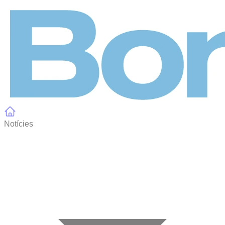
Panell de gestió de galetes
Notícies