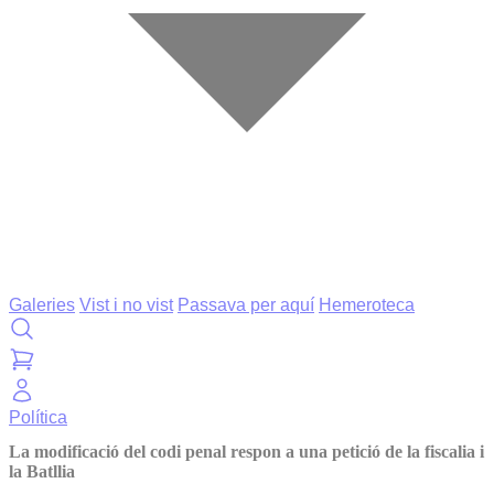
Galeries
Vist i no vist
Passava per aquí
Hemeroteca
Política
La modificació del codi penal respon a una petició de la fiscalia i
la Batllia