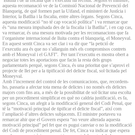
Batllia i de la fiscalia que l’executiu ha recollit. Segons el ministre,
aquesta recomanació ve de la Comissió Nacional de Prevenció del
Blanqueig, de què formen part la Uifand, el ministeri de Justícia i
Interior, la Batllia i la fiscalia, entre altres òrgans. Segons Cinca,
aquesta modificació “no té cap vocació política” i va remarcar que
és “una mesura impulsada des de la fiscalia i la Batllia”, i en cap cas,
va remarcar, és una mesura motivada per les recomanacions que fa
l’organisme internacional de lluita contra el blanqueig, el Moneyval.
En aquest sentit Cinca va ser clar i va dir que “la petició de
l’executiu ara és que no s’allarguin més els compromisos contrets
amb el Moneyval i el GAFI”. Per tant l’executiu es mostra obert a
negociar totes les aportacions que facin la resta dels grups
parlamentaris perquè, segons Cinca, és una prioritat que s’aprovi el
projecte de llei per a la tipificació del delicte fiscal, sol·licitada pel
Moneyval.
Amb l’increment del control de les comunicacions, que, recordem-
ho, passaria a afectar tota mena de delictes i no només els delictes
majors com fins ara, a més de la possibilitat de sol·licitar una escolta
per un procediment simplificat en què no caldria justificació, es fa,
segons Cinca, un afegit a la modificació general del Codi Penal, que
té la “motivació principal de tipificar el delicte fiscal”, així com
l’ampliació d’altres delictes subjacents. El ministre portaveu va
remarcar ahir que el Govern espera “no veure alterada aquesta
motivació principal” pel fet que es pugui canviar o no la modificació
del Codi de procediment penal. De fet, Cinca va indicar que espera