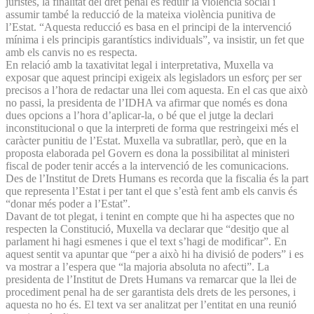
juristes, la finalitat del dret penal és reduir la violència social i
assumir també la reducció de la mateixa violència punitiva de
l’Estat. “Aquesta reducció es basa en el principi de la intervenció
mínima i els principis garantístics individuals”, va insistir, un fet que
amb els canvis no es respecta.
En relació amb la taxativitat legal i interpretativa, Muxella va
exposar que aquest principi exigeix als legisladors un esforç per ser
precisos a l’hora de redactar una llei com aquesta. En el cas que això
no passi, la presidenta de l’IDHA va afirmar que només es dona
dues opcions a l’hora d’aplicar-la, o bé que el jutge la declari
inconstitucional o que la interpreti de forma que restringeixi més el
caràcter punitiu de l’Estat. Muxella va subratllar, però, que en la
proposta elaborada pel Govern es dona la possibilitat al ministeri
fiscal de poder tenir accés a la intervenció de les comunicacions.
Des de l’Institut de Drets Humans es recorda que la fiscalia és la part
que representa l’Estat i per tant el que s’està fent amb els canvis és
“donar més poder a l’Estat”.
Davant de tot plegat, i tenint en compte que hi ha aspectes que no
respecten la Constitució, Muxella va declarar que “desitjo que al
parlament hi hagi esmenes i que el text s’hagi de modificar”. En
aquest sentit va apuntar que “per a això hi ha divisió de poders” i es
va mostrar a l’espera que “la majoria absoluta no afecti”. La
presidenta de l’Institut de Drets Humans va remarcar que la llei de
procediment penal ha de ser garantista dels drets de les persones, i
aquesta no ho és. El text va ser analitzat per l’entitat en una reunió