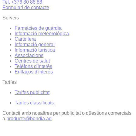
Tel. +376 80 88 88
Formulari de contacte
Serveis
Farmàcies de guàrdia
Informació meteorològica
Cartellera
Informació general
Informació turística
Associacions
Centres de salut
Telèfons d'interès
Enllaços d'interés
Tarifes
Tarifes publicitat
Tarifes classificats
Contacti amb nosaltres per publicitat o qüestions comercials
a
producte@bondia.ad