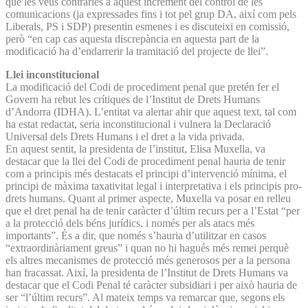
que les veus contràries a aquest increment del control de les
comunicacions (ja expressades fins i tot pel grup DA, així com pels
Liberals, PS i SDP) presentin esmenes i es discuteixi en comissió,
però “en cap cas aquesta discrepància en aquesta part de la
modificació ha d’endarrerir la tramitació del projecte de llei”.
Llei inconstitucional
La modificació del Codi de procediment penal que pretén fer el
Govern ha rebut les crítiques de l’Institut de Drets Humans
d’Andorra (IDHA). L’entitat va alertar ahir que aquest text, tal com
ha estat redactat, seria inconstitucional i vulnera la Declaració
Universal dels Drets Humans i el dret a la vida privada.
En aquest sentit, la presidenta de l’institut, Elisa Muxella, va
destacar que la llei del Codi de procediment penal hauria de tenir
com a principis més destacats el principi d’intervenció mínima, el
principi de màxima taxativitat legal i interpretativa i els principis pro-
drets humans. Quant al primer aspecte, Muxella va posar en relleu
que el dret penal ha de tenir caràcter d’últim recurs per a l’Estat “per
a la protecció dels béns jurídics, i només per als atacs més
importants”. És a dir, que només s’hauria d’utilitzar en casos
“extraordinàriament greus” i quan no hi hagués més remei perquè
els altres mecanismes de protecció més generosos per a la persona
han fracassat. Així, la presidenta de l’Institut de Drets Humans va
destacar que el Codi Penal té caràcter subsidiari i per això hauria de
ser “l’últim recurs”. Al mateix temps va remarcar que, segons els