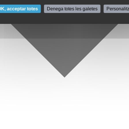
K, acceptar totes
Denega totes les galetes
Personalit