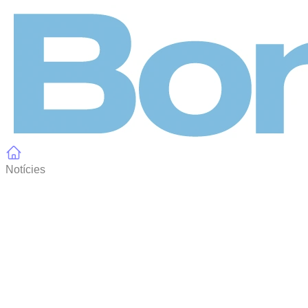
Panell de gestió de galetes
Notícies