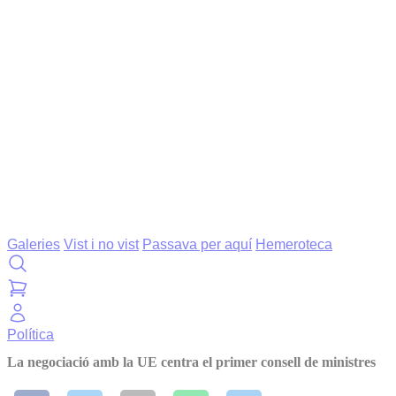
Galeries
Vist i no vist
Passava per aquí
Hemeroteca
Política
La negociació amb la UE centra el primer consell de ministres