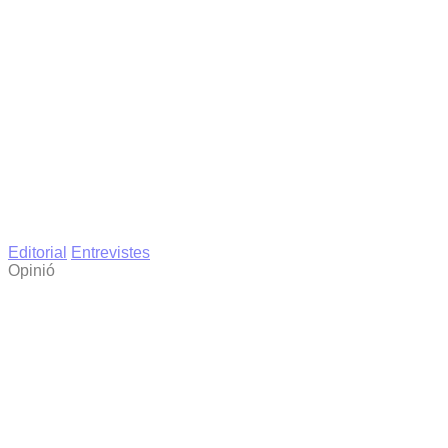
Editorial
Entrevistes
Opinió