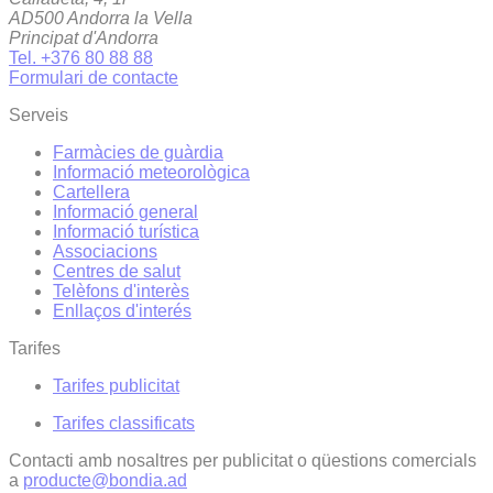
AD500 Andorra la Vella
Principat d'Andorra
Tel. +376 80 88 88
Formulari de contacte
Serveis
Farmàcies de guàrdia
Informació meteorològica
Cartellera
Informació general
Informació turística
Associacions
Centres de salut
Telèfons d'interès
Enllaços d'interés
Tarifes
Tarifes publicitat
Tarifes classificats
Contacti amb nosaltres per publicitat o qüestions comercials
a
producte@bondia.ad