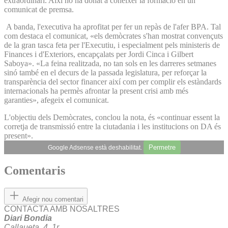
extraordinari. Així ho ha donat a conèixer la formació en un
comunicat de premsa.
A banda, l'executiva ha aprofitat per fer un repàs de l'afer BPA. Tal
com destaca el comunicat, «els demòcrates s'han mostrat convençuts
de la gran tasca feta per l'Executiu, i especialment pels ministeris de
Finances i d'Exteriors, encapçalats per Jordi Cinca i Gilbert
Saboya». «La feina realitzada, no tan sols en les darreres setmanes
sinó també en el decurs de la passada legislatura, per reforçar la
transparència del sector financer així com per complir els estàndards
internacionals ha permès afrontar la present crisi amb més
garanties», afegeix el comunicat.
L'objectiu dels Demòcrates, conclou la nota, és «continuar essent la
corretja de transmissió entre la ciutadania i les institucions on DA és
present».
Permetre
Google Adsense està deshabilitat.
Comentaris
Afegir nou comentari
CONTACTA AMB NOSALTRES
Diari Bondia
Callaueta, 4, 1r