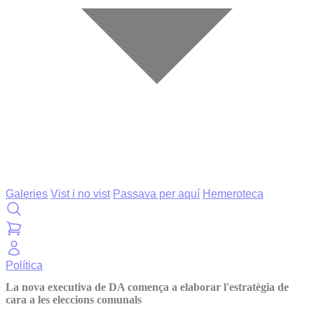
Galeries
Vist i no vist
Passava per aquí
Hemeroteca
Política
La nova executiva de DA comença a elaborar l'estratègia de
cara a les eleccions comunals