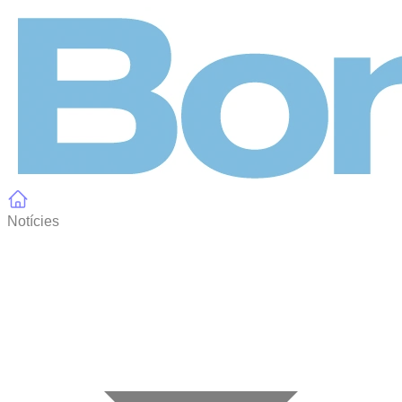
Panell de gestió de galetes
Notícies