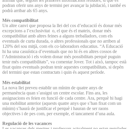
afirmar que, segons les primeres informacions rebudes, sí que es
podran oferir uns anys de termini per avançar la jubilació, i també es
podrà arribar als 65 anys.
Més compatibilitat
Un altre canvi que proposa la llei del cos d’educació és donar més
excepcions a l’exclusivitat o, el que és el mateix, donar més
compatibilitat amb altres feines a alguns treballadors, com els
eventuals de curta durada, o altres professionals que no arriben al
120% del sou mitjà, com els co·laboradors educatius. “A Educació
hi ha una casuística d’eventuals que no hi és en altres cossos de
l’Administració i els volem donar més possibilitats perquè puguin
tenir més compatibilitats”, va comentar Jover. Tot i això, tampoc està
fixat quins eventuals podran tenir aquestes compatibilitats, si depèn
del termini que estan contractats i quin és aquest període.
Més estabilitat
La nova llei preveu establir un mínim de quatre anys de
permanència quan s’assigni un centre escolar. Fins ara, les
assignacions es feien en funció de cada centre. Ara, perquè hi hagi
una mobilitat anterior (aquests quatre anys que s’han fixat com un
mínim) s’haurà de justificar el perquè i hauran de ser raons
objectives i de pes com, per exemple, el tancament d’una aula.
Regulació de les vacances
Les vacances dels mestres i professors actualment no estan regulades