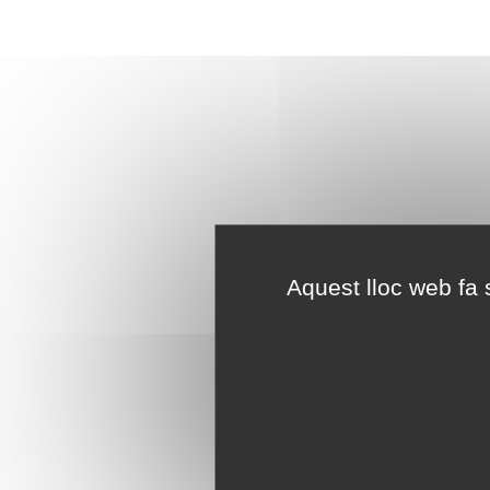
Aquest lloc web fa s