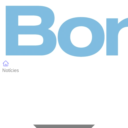
Panell de gestió de galetes
Notícies