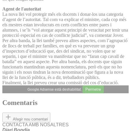
Agent de l'autoritat
La nova llei vol protegir més els docents i donar-los una categoria
d’agent de l’autoritat. Tal com va explicar el ministre, cada cop més
els mestres estan involucrats en certs conflictes entre pares i
alumnes, i se’ls “vol atorgar aquest principi de veracitat per tenir una
protecció especial en cas de conflicte judicial”, va comentar Jover.
Per altra banda, la llei també preveu altres aspectes, com l’agrupació
de llocs de treball per famílies, en què es va preveure un grup
d’inspectors d’educació que, des del sindicat, no volen que se
separin, i que el ministre va manifestar que no “faran cap cavall de
batalla” en aquest aspecte. Per altra banda, els docents que siguin
funcionaris mantindran aquesta nomenclatura, però els que no ho
siguin i els nous tindran la nova denominació que figura a la nova
llei de la funció pública, és a dir, treballadors públics.
Finalment, la llei preveu crear una comissió del cos d’educació.
Permetre
Google Adsense està deshabilitat.
Comentaris
Afegir nou comentari
CONTACTA AMB NOSALTRES
Diari Bondia