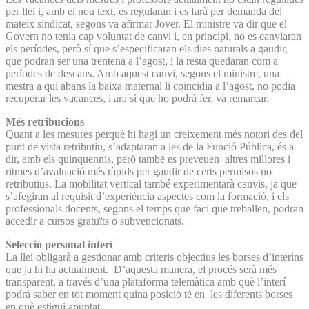
per llei i, amb el nou text, es regularan i es farà per demanda del
mateix sindicat, segons va afirmar Jover. El ministre va dir que el
Govern no tenia cap voluntat de canvi i, en principi, no es canviaran
els períodes, però sí que s’especificaran els dies naturals a gaudir,
que podran ser una trentena a l’agost, i la resta quedaran com a
períodes de descans. Amb aquest canvi, segons el ministre, una
mestra a qui abans la baixa maternal li coincidia a l’agost, no podia
recuperar les vacances, i ara sí que ho podrà fer, va remarcar.
Més retribucions
Quant a les mesures perquè hi hagi un creixement més notori des del
punt de vista retributiu, s’adaptaran a les de la Funció Pública, és a
dir, amb els quinquennis, però també es preveuen altres millores i
ritmes d’avaluació més ràpids per gaudir de certs permisos no
retributius. La mobilitat vertical també experimentarà canvis, ja que
s’afegiran al requisit d’experiència aspectes com la formació, i els
professionals docents, segons el temps que faci que treballen, podran
accedir a cursos gratuïts o subvencionats.
Selecció personal interí
La llei obligarà a gestionar amb criteris objectius les borses d’interins
que ja hi ha actualment. D’aquesta manera, el procés serà més
transparent, a través d’una plataforma telemàtica amb què l’interí
podrà saber en tot moment quina posició té en les diferents borses
en què estigui apuntat.