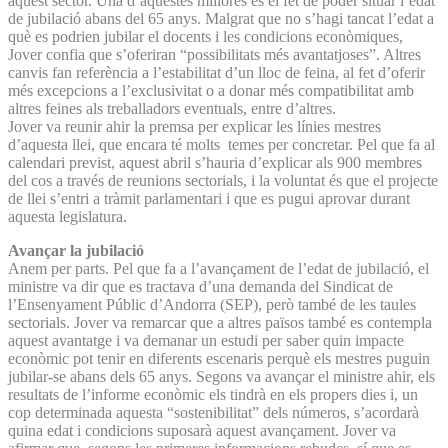
aquest sector. Una d’aquestes millores és el fet de poder situar l’edat
de jubilació abans del 65 anys. Malgrat que no s’hagi tancat l’edat a
què es podrien jubilar el docents i les condicions econòmiques,
Jover confia que s’oferiran “possibilitats més avantatjoses”. Altres
canvis fan referència a l’estabilitat d’un lloc de feina, al fet d’oferir
més excepcions a l’exclusivitat o a donar més compatibilitat amb
altres feines als treballadors eventuals, entre d’altres.
Jover va reunir ahir la premsa per explicar les línies mestres
d’aquesta llei, que encara té molts temes per concretar. Pel que fa al
calendari previst, aquest abril s’hauria d’explicar als 900 membres
del cos a través de reunions sectorials, i la voluntat és que el projecte
de llei s’entri a tràmit parlamentari i que es pugui aprovar durant
aquesta legislatura.
Avançar la jubilació
Anem per parts. Pel que fa a l’avançament de l’edat de jubilació, el
ministre va dir que es tractava d’una demanda del Sindicat de
l’Ensenyament Públic d’Andorra (SEP), però també de les taules
sectorials. Jover va remarcar que a altres països també es contempla
aquest avantatge i va demanar un estudi per saber quin impacte
econòmic pot tenir en diferents escenaris perquè els mestres puguin
jubilar-se abans dels 65 anys. Segons va avançar el ministre ahir, els
resultats de l’informe econòmic els tindrà en els propers dies i, un
cop determinada aquesta “sostenibilitat” dels números, s’acordarà
quina edat i condicions suposarà aquest avançament. Jover va