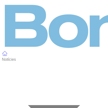
Panell de gestió de galetes
Notícies