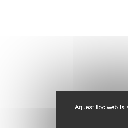
Aquest lloc web fa s