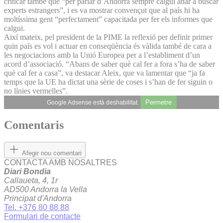
criticar també que “per parlar d’Andorra sempre calgui anar a buscar
experts estrangers”, i es va mostrar convençut que al país hi ha
moltíssima gent “perfectament” capacitada per fer els informes que
calgui.
Així mateix, pel president de la PIME la reflexió per definir primer
quin país es vol i actuar en conseqüència és vàlida també de cara a
les negociacions amb la Unió Europea per a l’establiment d’un
acord d’associació. “Abans de saber què cal fer a fora s’ha de saber
què cal fer a casa”, va destacar Aleix, que va lamentar que “ja fa
temps que la UE ha dictat una sèrie de coses i s’han de fer siguin o
no línies vermelles”.
Permetre
Google Adsense està deshabilitat.
Comentaris
Afegir nou comentari
CONTACTA AMB NOSALTRES
Diari Bondia
Callaueta, 4, 1r
AD500 Andorra la Vella
Principat d'Andorra
Tel. +376 80 88 88
Formulari de contacte