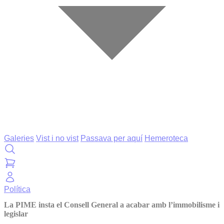
Galeries
Vist i no vist
Passava per aquí
Hemeroteca
Política
La PIME insta el Consell General a acabar amb l’immobilisme i
legislar