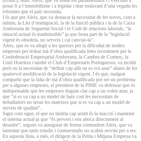
(PIME), Marc Aleix, que va instar els parlamentaris i l’executiu a
posar fi a l’immobilisme i a legislar i tirar endavant d’una vegada les
reformes que el país necessita.
I és que per Aleix, que va destacar la necessitat de fer noves, com a
mínim, la Llei d’immigració, la de la funció pública i la de la Caixa
Andorrana de Seguretat Social i el Codi de relacions laborals, “la
situació actual és inadmissible” ja que bona part de la “legislació
vigent és obsoleta, no serveix i cal canviar-la”.
Aleix, que es va afegir a les queixes per la dificultat de moltes
empreses per trobar mà d’obra qualificada fetes recentment per la
Confederació Empresarial Andorrana, la Cambra de Comerç, la
Unió Hotelera i també el Club d’Empresaris Portuguesos, va incidir
però en la necessitat de “definir cap allà on es vol anar” abans de fer
qualsevol modificació de la legislació vigent. I és que, malgrat
compartir que la falta de mà d’obra qualificada pot ser un problema
per a algunes empreses, el president de la PIME va defensar que és
indispensable que les empreses tinguin clar cap a on volen anar, ja
que “si es va cap a un model de baix cost les necessitats de
treballadors no seran les mateixes que si es va cap a un model de
serveis de qualitat”.
Sigui com sigui, el que no tindria cap sentit és la inacció i mantenir
el sistema actual ja que “és pervers i ens aboca directament al
desastre”, segons va assegurar de forma contundent Aleix, que va
lamentar que tants estudis i contraestudis no acabin servint per a res.
En aquesta línia, a més, el dirigent de la Petita i Mitjana Empresa va