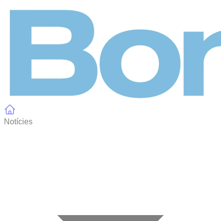
Panell de gestió de galetes
Notícies