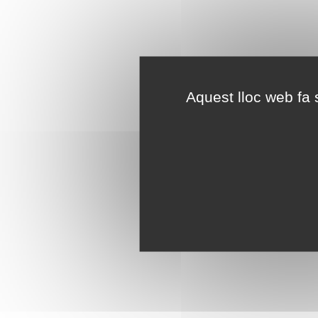
Aquest lloc web fa s