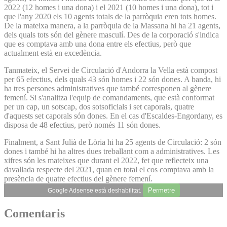
2022 (12 homes i una dona) i el 2021 (10 homes i una dona), tot i
que l'any 2020 els 10 agents totals de la parròquia eren tots homes.
De la mateixa manera, a la parròquia de la Massana hi ha 21 agents,
dels quals tots són del gènere masculí. Des de la corporació s'indica
que es comptava amb una dona entre els efectius, però que
actualment està en excedència.
Tanmateix, el Servei de Circulació d'Andorra la Vella està compost
per 65 efectius, dels quals 43 són homes i 22 són dones. A banda, hi
ha tres persones administratives que també corresponen al gènere
femení. Si s'analitza l'equip de comandaments, que està conformat
per un cap, un sotscap, dos sotsoficials i set caporals, quatre
d'aquests set caporals són dones. En el cas d'Escaldes-Engordany, es
disposa de 48 efectius, però només 11 són dones.
Finalment, a Sant Julià de Lòria hi ha 25 agents de Circulació: 2 són
dones i també hi ha altres dues treballant com a administratives. Les
xifres són les mateixes que durant el 2022, fet que reflecteix una
davallada respecte del 2021, quan en total el cos comptava amb la
presència de quatre efectius del gènere femení.
Permetre
Google Adsense està deshabilitat.
Comentaris