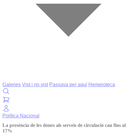
Galeries
Vist i no vist
Passava per aquí
Hemeroteca
Política
Nacional
La presència de les dones als serveis de circulació cau fins al
17%