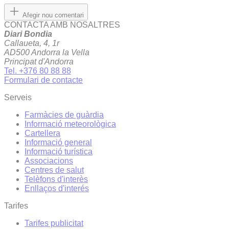
Afegir nou comentari
CONTACTA AMB NOSALTRES
Diari Bondia
Callaueta, 4, 1r
AD500 Andorra la Vella
Principat d'Andorra
Tel. +376 80 88 88
Formulari de contacte
Serveis
Farmàcies de guàrdia
Informació meteorològica
Cartellera
Informació general
Informació turística
Associacions
Centres de salut
Telèfons d'interès
Enllaços d'interés
Tarifes
Tarifes publicitat