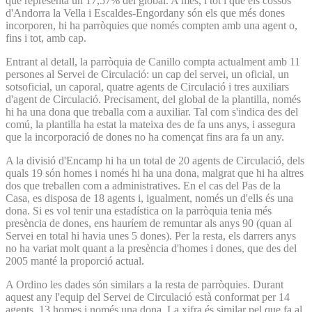
que representa un 17,57% del global. A més, i tot i que els cossos
d'Andorra la Vella i Escaldes-Engordany són els que més dones
incorporen, hi ha parròquies que només compten amb una agent o,
fins i tot, amb cap.
Entrant al detall, la parròquia de Canillo compta actualment amb 11
persones al Servei de Circulació: un cap del servei, un oficial, un
sotsoficial, un caporal, quatre agents de Circulació i tres auxiliars
d'agent de Circulació. Precisament, del global de la plantilla, només
hi ha una dona que treballa com a auxiliar. Tal com s'indica des del
comú, la plantilla ha estat la mateixa des de fa uns anys, i assegura
que la incorporació de dones no ha començat fins ara fa un any.
A la divisió d'Encamp hi ha un total de 20 agents de Circulació, dels
quals 19 són homes i només hi ha una dona, malgrat que hi ha altres
dos que treballen com a administratives. En el cas del Pas de la
Casa, es disposa de 18 agents i, igualment, només un d'ells és una
dona. Si es vol tenir una estadística on la parròquia tenia més
presència de dones, ens hauríem de remuntar als anys 90 (quan al
Servei en total hi havia unes 5 dones). Per la resta, els darrers anys
no ha variat molt quant a la presència d'homes i dones, que des del
2005 manté la proporció actual.
A Ordino les dades són similars a la resta de parròquies. Durant
aquest any l'equip del Servei de Circulació està conformat per 14
agents, 13 homes i només una dona. La xifra és similar pel que fa al