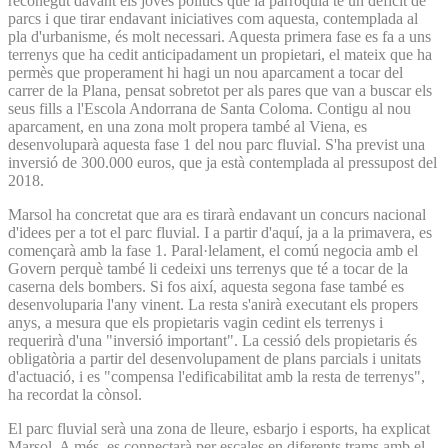
reconegut davant els joves polítics que la parròquia té un dèficit de
parcs i que tirar endavant iniciatives com aquesta, contemplada al
pla d'urbanisme, és molt necessari. Aquesta primera fase es fa a uns
terrenys que ha cedit anticipadament un propietari, el mateix que ha
permès que properament hi hagi un nou aparcament a tocar del
carrer de la Plana, pensat sobretot per als pares que van a buscar els
seus fills a l'Escola Andorrana de Santa Coloma. Contigu al nou
aparcament, en una zona molt propera també al Viena, es
desenvoluparà aquesta fase 1 del nou parc fluvial. S'ha previst una
inversió de 300.000 euros, que ja està contemplada al pressupost del
2018.
Marsol ha concretat que ara es tirarà endavant un concurs nacional
d'idees per a tot el parc fluvial. I a partir d'aquí, ja a la primavera, es
començarà amb la fase 1. Paral·lelament, el comú negocia amb el
Govern perquè també li cedeixi uns terrenys que té a tocar de la
caserna dels bombers. Si fos així, aquesta segona fase també es
desenvoluparia l'any vinent. La resta s'anirà executant els propers
anys, a mesura que els propietaris vagin cedint els terrenys i
requerirà d'una "inversió important". La cessió dels propietaris és
obligatòria a partir del desenvolupament de plans parcials i unitats
d'actuació, i es "compensa l'edificabilitat amb la resta de terrenys",
ha recordat la cònsol.
El parc fluvial serà una zona de lleure, esbarjo i esports, ha explicat
Marsol. A més, es connectarà per escales en diferents trams amb el