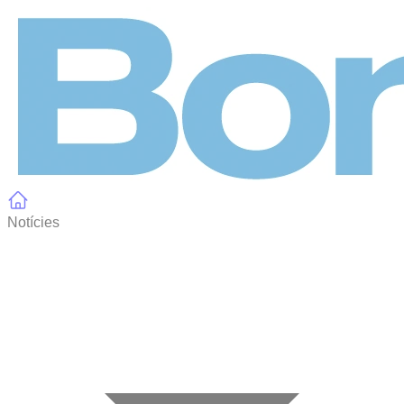
Panell de gestió de galetes
Notícies