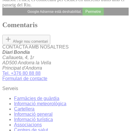
passeig del Riu.
Permetre
Google Adsense està deshabilitat.
Comentaris
Afegir nou comentari
CONTACTA AMB NOSALTRES
Diari Bondia
Callaueta, 4, 1r
AD500 Andorra la Vella
Principat d'Andorra
Tel. +376 80 88 88
Formulari de contacte
Serveis
Farmàcies de guàrdia
Informació meteorològica
Cartellera
Informació general
Informació turística
Associacions
Centres de salut