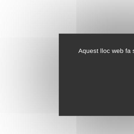
Aquest lloc web fa s