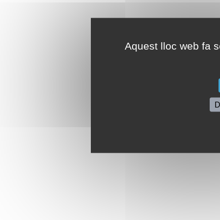
Aquest lloc web fa se
D