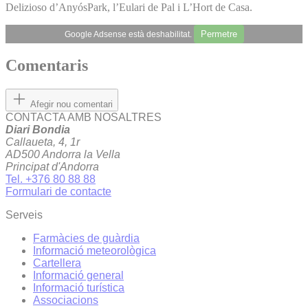
Delizioso d’AnyósPark, l’Eulari de Pal i L’Hort de Casa.
Permetre
Google Adsense està deshabilitat.
Comentaris
Afegir nou comentari
CONTACTA AMB NOSALTRES
Diari Bondia
Callaueta, 4, 1r
AD500 Andorra la Vella
Principat d'Andorra
Tel. +376 80 88 88
Formulari de contacte
Serveis
Farmàcies de guàrdia
Informació meteorològica
Cartellera
Informació general
Informació turística
Associacions