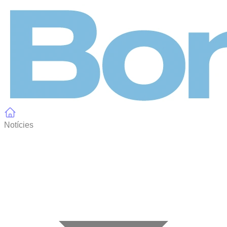
Panell de gestió de galetes
Notícies