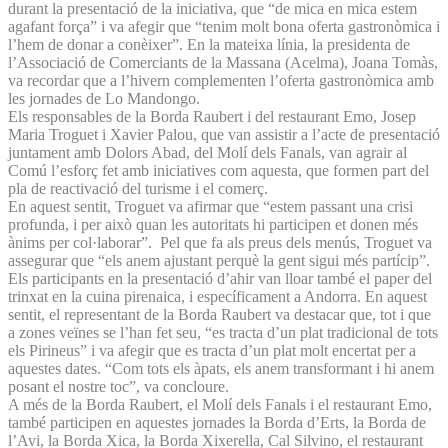
durant la presentació de la iniciativa, que “de mica en mica estem
agafant força” i va afegir que “tenim molt bona oferta gastronòmica i
l’hem de donar a conèixer”. En la mateixa línia, la presidenta de
l’Associació de Comerciants de la Massana (Acelma), Joana Tomàs,
va recordar que a l’hivern complementen l’oferta gastronòmica amb
les jornades de Lo Mandongo.
Els responsables de la Borda Raubert i del restaurant Emo, Josep
Maria Troguet i Xavier Palou, que van assistir a l’acte de presentació
juntament amb Dolors Abad, del Molí dels Fanals, van agrair al
Comú l’esforç fet amb iniciatives com aquesta, que formen part del
pla de reactivació del turisme i el comerç.
En aquest sentit, Troguet va afirmar que “estem passant una crisi
profunda, i per això quan les autoritats hi participen et donen més
ànims per col·laborar”. Pel que fa als preus dels menús, Troguet va
assegurar que “els anem ajustant perquè la gent sigui més partícip”.
Els participants en la presentació d’ahir van lloar també el paper del
trinxat en la cuina pirenaica, i específicament a Andorra. En aquest
sentit, el representant de la Borda Raubert va destacar que, tot i que
a zones veïnes se l’han fet seu, “es tracta d’un plat tradicional de tots
els Pirineus” i va afegir que es tracta d’un plat molt encertat per a
aquestes dates. “Com tots els àpats, els anem transformant i hi anem
posant el nostre toc”, va concloure.
A més de la Borda Raubert, el Molí dels Fanals i el restaurant Emo,
també participen en aquestes jornades la Borda d’Erts, la Borda de
l’Avi, la Borda Xica, la Borda Xixerella, Cal Silvino, el restaurant