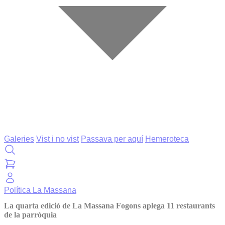
Galeries
Vist i no vist
Passava per aquí
Hemeroteca
Política
La Massana
La quarta edició de La Massana Fogons aplega 11 restaurants
de la parròquia