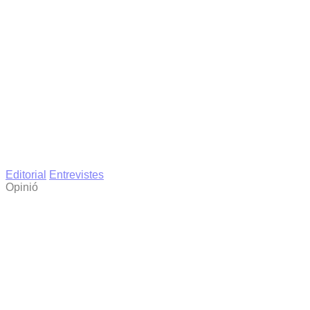
Editorial
Entrevistes
Opinió