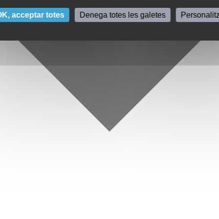
K, acceptar totes
Denega totes les galetes
Personalit