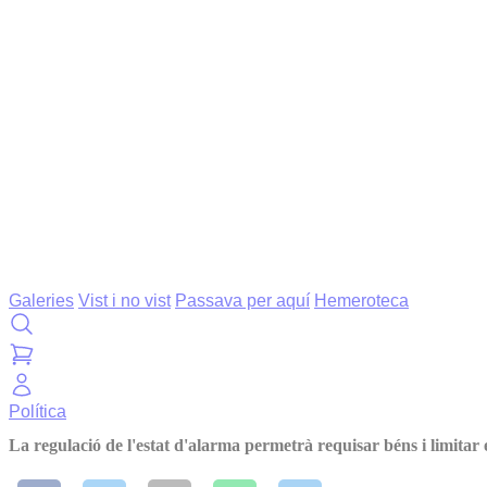
Galeries
Vist i no vist
Passava per aquí
Hemeroteca
Política
La regulació de l'estat d'alarma permetrà requisar béns i limitar 