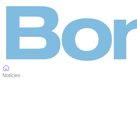
Panell de gestió de galetes
Notícies