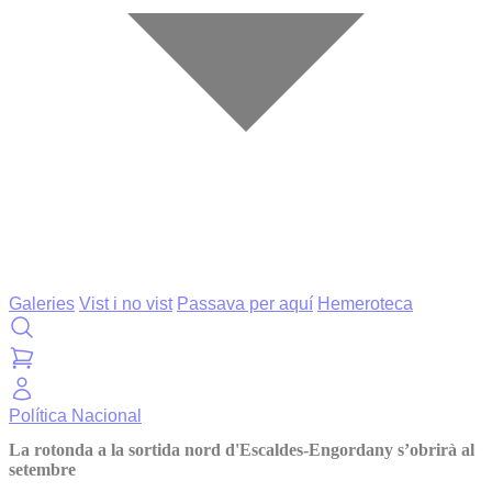
Galeries
Vist i no vist
Passava per aquí
Hemeroteca
Política
Nacional
La rotonda a la sortida nord d'Escaldes-Engordany s’obrirà al
setembre