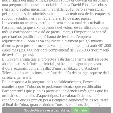
lloc a finals del mateix mes, segons explica el Govern en resposta a
una pregunta del conseller socialdemòcrata David Rios. Les obres
s’havien d’acabar inicialment l’abril del 2012, però es van aturar
pels problemes de subministrament que va tenir una de les empreses
subcontractades, i es van reprendre el 18 de març passat.
L’executiu no aclareix, però, quin serà el cost total dels treballs a
l’acabament, ja que això dependrà del volum de certificació d’obra,
més la corresponent revisió de preus i menys l’import de la sanció
per retard no justificat a què haurà de fer front l’empresa
adjudicatària. L’obra es va adjudicar inicialment per 3,5 milions
d’euros, però posteriorment es va ampliar el pressupost amb 481.000
euros més (256.000 per obra complementària i 225.000 d’estimació
de revisió de preus).
El Govern afirma que el projecte s’està duent a terme amb respecte
absolut per les definicions inicials, si bé hi ha hagut imprevistos
d’obra auxiliars, com el trasllat d’una canalització d’Andorra
Telecom, i les actuacions de reforç del talús del marge esquerre de la
carretera general 3.
En la resposta a la pregunta dels socialdemòcrates, l’executiu
manifesta que “l’obra no té problemes tècnics que en dificultin
l’acabament” i que ja no es preveuen incidències més grans que les
ordinàries en treballs d’aquest tipus. La valoració de la sanció
econòmica que es preveu per a l’empresa adjudicatària es realitzarà
al final de l’obra, quan es tindran “tots els elements de judici”.
Permetre
Google Adsense està deshabilitat.