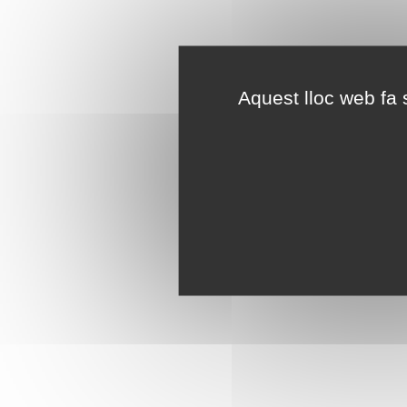
Aquest lloc web fa s