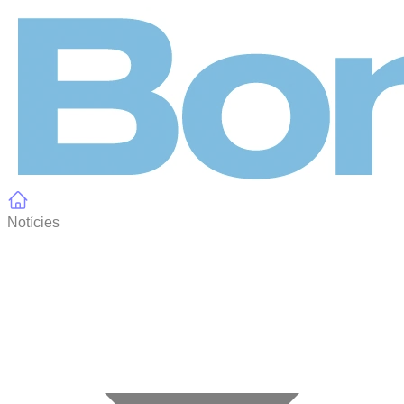
Panell de gestió de galetes
Notícies