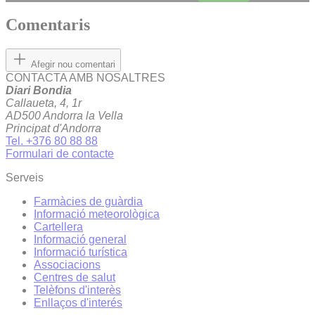
Comentaris
Afegir nou comentari
CONTACTA AMB NOSALTRES
Diari Bondia
Callaueta, 4, 1r
AD500 Andorra la Vella
Principat d'Andorra
Tel. +376 80 88 88
Formulari de contacte
Serveis
Farmàcies de guàrdia
Informació meteorològica
Cartellera
Informació general
Informació turística
Associacions
Centres de salut
Telèfons d'interès
Enllaços d'interés